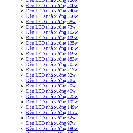
Đèn LED nhà xưởng 120w
Đèn LED nhà xưởng 200w
Đèn LED nhà xưởng 240w
Đèn LED nhà xưởng 250w
Đèn LED nhà xưởng 68w
Đèn LED nhà xưởng 73w
Đèn LED nhà xưởng 102w
Đèn LED nhà xưởng 109w
Đèn LED nhà xưởng 135w
Đèn LED nhà xưởng 145w
Đèn LED nhà xưởng 169w
Đèn LED nhà xưởng 183w
Đèn LED nhà xưởng 203w
Đèn LED nhà xưởng 217w
Đèn LED nhà xưởng 52w
Đèn LED nhà xưởng 78w
Đèn LED nhà xưởng 20w
Đèn LED nhà xưởng 40w
Đèn LED nhà xưởng 225w
Đèn LED nhà xưởng 192w
Đèn LED nhà xưởng 149w
Đèn LED nhà xưởng 115w
Đèn LED nhà xưởng 62w
Đèn LED nhà xưởng 97w
Đèn LED nhà xưởng 180w