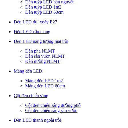
Đèn tuýp LED bán nguyệt
Đèn tuýp LED 1m2
Đèn tuýp LED 60cm
Đèn LED đui xoáy E27
Đèn LED cầu thang
Đèn LED năng lượng mặt trời
Đèn pha NLMT
Đèn sân vườn NLMT
Đèn đường NLMT
Máng đèn LED
Máng đèn LED 1m2
Máng đèn LED 60cm
Cột đèn chiếu sáng
Cột đèn chiếu sáng đường phố
Cột đèn chiếu sáng sân vườn
Đèn LED thanh ngoài trời