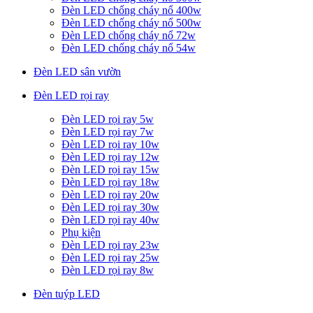
Đèn LED chống cháy nổ 400w
Đèn LED chống cháy nổ 500w
Đèn LED chống cháy nổ 72w
Đèn LED chống cháy nổ 54w
Đèn LED sân vườn
Đèn LED rọi ray
Đèn LED rọi ray 5w
Đèn LED rọi ray 7w
Đèn LED rọi ray 10w
Đèn LED rọi ray 12w
Đèn LED rọi ray 15w
Đèn LED rọi ray 18w
Đèn LED rọi ray 20w
Đèn LED rọi ray 30w
Đèn LED rọi ray 40w
Phụ kiện
Đèn LED rọi ray 23w
Đèn LED rọi ray 25w
Đèn LED rọi ray 8w
Đèn tuýp LED