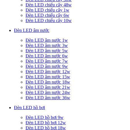
Đèn LED chiếu cây 48w
Đèn LED chiếu cây 1w
Đèn LED chiếu cây 6w
Đèn LED chiếu cây 10w
Đèn LED âm nước
Đèn LED âm nước 1w
Đèn LED âm nước 3w
Đèn LED âm nước 5w
Đèn LED âm nước 6w
Đèn LED âm nước 7w
Đèn LED âm nước 9w
Đèn LED âm nước 12w
Đèn LED âm nước 15w
Đèn LED âm nước 18w
Đèn LED âm nước 21w
Đèn LED âm nước 24w
Đèn LED âm nước 36w
Đèn LED hồ bơi
Đèn LED hồ bơi 9w
Đèn LED hồ bơi 12w
Đèn LED hồ bơi 18w