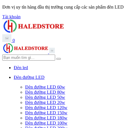
Đơn vị uy tín hàng đầu thị trường cung cấp các sản phẩm đèn LED
Tài khoản
0
Đèn led
Đèn đường LED
Đèn đường LED 60w
Đèn đường LED 80w
Đèn đường LED 50w
Đèn đường LED 20w
Đèn đường LED 120w
Đèn đường LED 150w
Đèn đường LED 180w
Đèn đường LED 100w