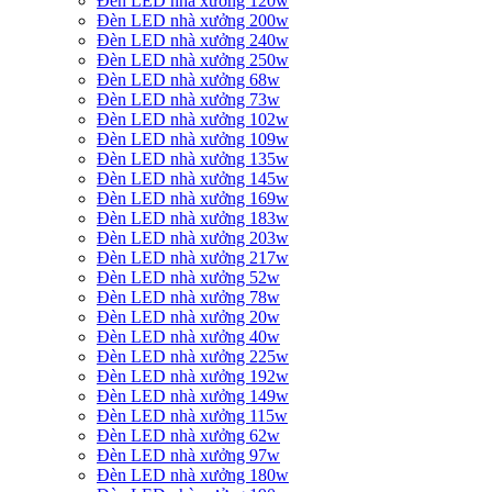
Đèn LED nhà xưởng 120w
Đèn LED nhà xưởng 200w
Đèn LED nhà xưởng 240w
Đèn LED nhà xưởng 250w
Đèn LED nhà xưởng 68w
Đèn LED nhà xưởng 73w
Đèn LED nhà xưởng 102w
Đèn LED nhà xưởng 109w
Đèn LED nhà xưởng 135w
Đèn LED nhà xưởng 145w
Đèn LED nhà xưởng 169w
Đèn LED nhà xưởng 183w
Đèn LED nhà xưởng 203w
Đèn LED nhà xưởng 217w
Đèn LED nhà xưởng 52w
Đèn LED nhà xưởng 78w
Đèn LED nhà xưởng 20w
Đèn LED nhà xưởng 40w
Đèn LED nhà xưởng 225w
Đèn LED nhà xưởng 192w
Đèn LED nhà xưởng 149w
Đèn LED nhà xưởng 115w
Đèn LED nhà xưởng 62w
Đèn LED nhà xưởng 97w
Đèn LED nhà xưởng 180w