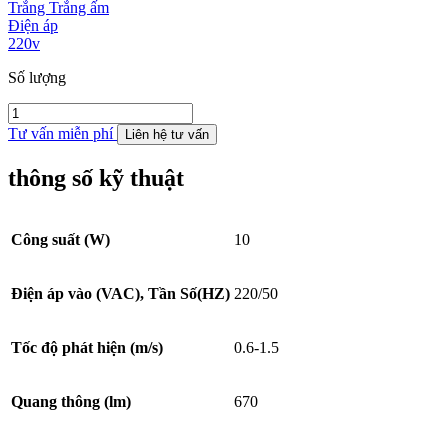
Trắng
Trắng ấm
Điện áp
220v
Số lượng
Tư vấn miễn phí
Liên hệ tư vấn
thông số kỹ thuật
Công suất (W)
10
Điện áp vào (VAC), Tần Số(HZ)
220/50
Tốc độ phát hiện (m/s)
0.6-1.5
Quang thông (lm)
670