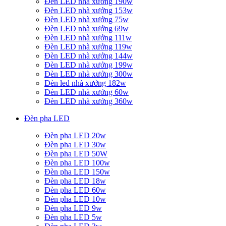
Đèn LED nhà xưởng 190w
Đèn LED nhà xưởng 153w
Đèn LED nhà xưởng 75w
Đèn LED nhà xưởng 69w
Đèn LED nhà xưởng 111w
Đèn LED nhà xưởng 119w
Đèn LED nhà xưởng 144w
Đèn LED nhà xưởng 199w
Đèn LED nhà xưởng 300w
Đèn led nhà xưởng 182w
Đèn LED nhà xưởng 60w
Đèn LED nhà xưởng 360w
Đèn pha LED
Đèn pha LED 20w
Đèn pha LED 30w
Đèn pha LED 50W
Đèn pha LED 100w
Đèn pha LED 150w
Đèn pha LED 18w
Đèn pha LED 60w
Đèn pha LED 10w
Đèn pha LED 9w
Đèn pha LED 5w