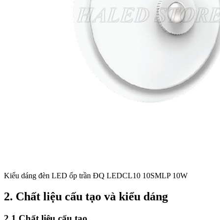
Kiểu dáng đèn LED ốp trần ĐQ LEDCL10 10SMLP 10W
2. Chất liệu cấu tạo và kiểu dáng
2.1 Chất liệu cấu tạo