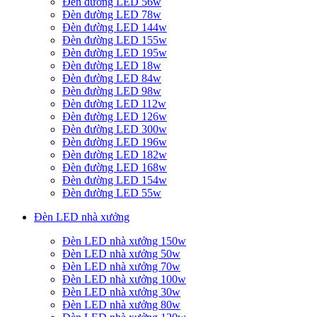
Đèn đường LED 56w
Đèn đường LED 78w
Đèn đường LED 144w
Đèn đường LED 155w
Đèn đường LED 195w
Đèn đường LED 18w
Đèn đường LED 84w
Đèn đường LED 98w
Đèn đường LED 112w
Đèn đường LED 126w
Đèn đường LED 300w
Đèn đường LED 196w
Đèn đường LED 182w
Đèn đường LED 168w
Đèn đường LED 154w
Đèn đường LED 55w
Đèn LED nhà xưởng
Đèn LED nhà xưởng 150w
Đèn LED nhà xưởng 50w
Đèn LED nhà xưởng 70w
Đèn LED nhà xưởng 100w
Đèn LED nhà xưởng 30w
Đèn LED nhà xưởng 80w