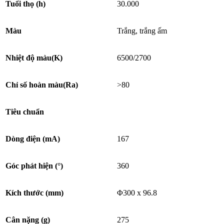
Tuổi thọ (h)
30.000
Màu
Trắng, trắng ấm
Nhiệt độ màu(K)
6500/2700
Chỉ số hoàn màu(Ra)
>80
Tiêu chuẩn
Dòng điện (mA)
167
Góc phát hiện (°)
360
Kích thước (mm)
Φ300 x 96.8
Cân nặng (g)
275