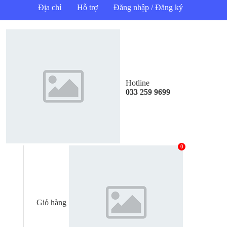
Địa chỉ
Hỗ trợ
Đăng nhập / Đăng ký
Hotline
033 259 9699
0
Giỏ hàng