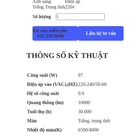
Ánh sáng
Điện áp
Trắng
Trung tính
220v
Số lượng
Tư vấn miễn phí
Liên hệ tư vấn
033 259 9699
THÔNG SỐ KỸ THUẬT
Công suất (W)
97
Điện áp vào (VAC),(HZ)
220-240/50-60
Hệ số công suất
0.9
Quang thông (lm)
10000
Tuổi thọ (h)
30.000
Màu
Trắng, trung tính
Nhiệt độ màu(K)
6500/4000