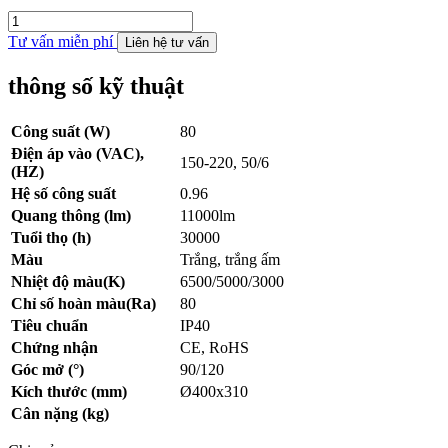
Tư vấn miễn phí
Liên hệ tư vấn
thông số kỹ thuật
Công suất (W)
80
Điện áp vào (VAC),
150-220, 50/6
(HZ)
Hệ số công suất
0.96
Quang thông (lm)
11000lm
Tuổi thọ (h)
30000
Màu
Trắng, trắng ấm
Nhiệt độ màu(K)
6500/5000/3000
Chỉ số hoàn màu(Ra)
80
Tiêu chuẩn
IP40
Chứng nhận
CE, RoHS
Góc mở (°)
90/120
Kích thước (mm)
Ø400x310
Cân nặng (kg)