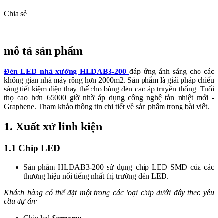
Chia sẻ
mô tả sản phẩm
Đèn LED nhà xưởng HLDAB3-200
đáp ứng ánh sáng cho các
không gian nhà máy rộng hơn 2000m2. Sản phẩm là giải pháp chiếu
sáng tiết kiệm điện thay thế cho bóng đèn cao áp truyền thống. Tuổi
thọ cao hơn 65000 giờ nhờ áp dụng công nghệ tản nhiệt mới -
Graphene. Tham khảo thông tin chi tiết về sản phẩm trong bài viết.
1. Xuất xứ linh kiện
1.1 Chip LED
Sản phẩm HLDAB3-200 sử dụng chip LED SMD của các
thương hiệu nổi tiếng nhất thị trường đèn LED.
Khách hàng có thể đặt một trong các loại chip dưới đây theo yêu
cầu dự án:
Chip led
Samsung