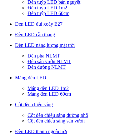
Đèn tuýp LED bán nguyệt
Đèn tuýp LED 1m2
Đèn tuýp LED 60cm
Đèn LED đui xoáy E27
Đèn LED cầu thang
Đèn LED năng lượng mặt trời
Đèn pha NLMT
Đèn sân vườn NLMT
Đèn đường NLMT
Máng đèn LED
Máng đèn LED 1m2
Máng đèn LED 60cm
Cột đèn chiếu sáng
Cột đèn chiếu sáng đường phố
Cột đèn chiếu sáng sân vườn
Đèn LED thanh ngoài trời