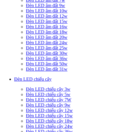
Đèn LED âm đất 7w
Đèn LED âm đất 9w
Đèn LED âm đất 10w
Đèn LED âm đất 12w
Đèn LED âm đất 15w
Đèn LED âm đất 16w
Đèn LED âm đất 18w
Đèn LED âm đất 20w
Đèn LED âm đất 24w
Đèn LED âm đất 25w
Đèn LED âm đất 30w
Đèn LED âm đất 36w
Đèn LED âm đất 50w
Đèn LED âm đất 31w
Đèn LED chiếu cây
Đèn LED chiếu cây 3w
Đèn LED chiếu cây 5w
Đèn LED chiếu cây 7W
Đèn LED chiếu cây 9w
Đèn LED chiếu cây 12w
Đèn LED chiếu cây 15w
Đèn LED chiếu cây 18w
Đèn LED chiếu cây 24w
Đèn LED chiếu cây 36w