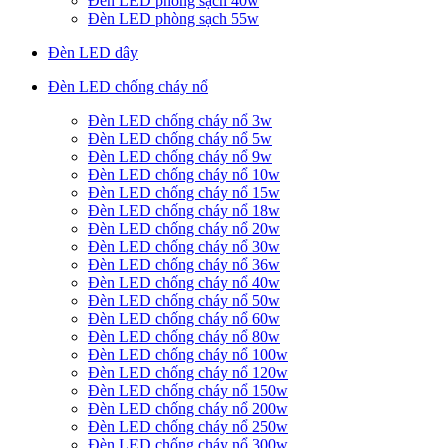
Đèn LED phòng sạch 40w
Đèn LED phòng sạch 55w
Đèn LED dây
Đèn LED chống cháy nổ
Đèn LED chống cháy nổ 3w
Đèn LED chống cháy nổ 5w
Đèn LED chống cháy nổ 9w
Đèn LED chống cháy nổ 10w
Đèn LED chống cháy nổ 15w
Đèn LED chống cháy nổ 18w
Đèn LED chống cháy nổ 20w
Đèn LED chống cháy nổ 30w
Đèn LED chống cháy nổ 36w
Đèn LED chống cháy nổ 40w
Đèn LED chống cháy nổ 50w
Đèn LED chống cháy nổ 60w
Đèn LED chống cháy nổ 80w
Đèn LED chống cháy nổ 100w
Đèn LED chống cháy nổ 120w
Đèn LED chống cháy nổ 150w
Đèn LED chống cháy nổ 200w
Đèn LED chống cháy nổ 250w
Đèn LED chống cháy nổ 300w