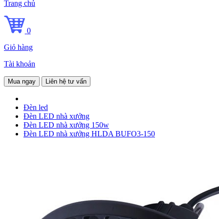
Trang chủ
0
Giỏ hàng
Tài khoản
Mua ngay
Liên hệ tư vấn
Đèn led
Đèn LED nhà xưởng
Đèn LED nhà xưởng 150w
Đèn LED nhà xưởng HLDA BUFO3-150