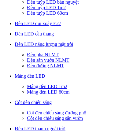
Đèn tuýp LED bán nguyệt
Đèn tuýp LED 1m2
Đèn tuýp LED 60cm
Đèn LED đui xoáy E27
Đèn LED cầu thang
Đèn LED năng lượng mặt trời
Đèn pha NLMT
Đèn sân vườn NLMT
Đèn đường NLMT
Máng đèn LED
Máng đèn LED 1m2
Máng đèn LED 60cm
Cột đèn chiếu sáng
Cột đèn chiếu sáng đường phố
Cột đèn chiếu sáng sân vườn
Đèn LED thanh ngoài trời