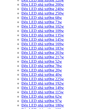
Đèn LED nhà xưởng 120w
Đèn LED nhà xưởng 200w
Đèn LED nhà xưởng 240w
Đèn LED nhà xưởng 250w
Đèn LED nhà xưởng 68w
Đèn LED nhà xưởng 73w
Đèn LED nhà xưởng 102w
Đèn LED nhà xưởng 109w
Đèn LED nhà xưởng 135w
Đèn LED nhà xưởng 145w
Đèn LED nhà xưởng 169w
Đèn LED nhà xưởng 183w
Đèn LED nhà xưởng 203w
Đèn LED nhà xưởng 217w
Đèn LED nhà xưởng 52w
Đèn LED nhà xưởng 78w
Đèn LED nhà xưởng 20w
Đèn LED nhà xưởng 40w
Đèn LED nhà xưởng 225w
Đèn LED nhà xưởng 192w
Đèn LED nhà xưởng 149w
Đèn LED nhà xưởng 115w
Đèn LED nhà xưởng 62w
Đèn LED nhà xưởng 97w
Đèn LED nhà xưởng 180w