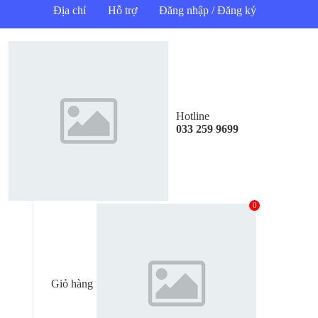
Địa chỉ
Hỗ trợ
Đăng nhập / Đăng ký
Hotline
033 259 9699
0
Giỏ hàng