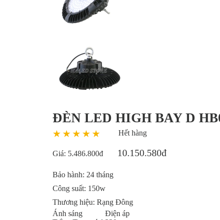
ĐÈN LED HIGH BAY D HB
Hết hàng
10.150.580đ
Giá:
5.486.800đ
Bảo hành:
24 tháng
Công suất:
150w
Thương hiệu:
Rạng Đông
Ánh sáng
Điện áp