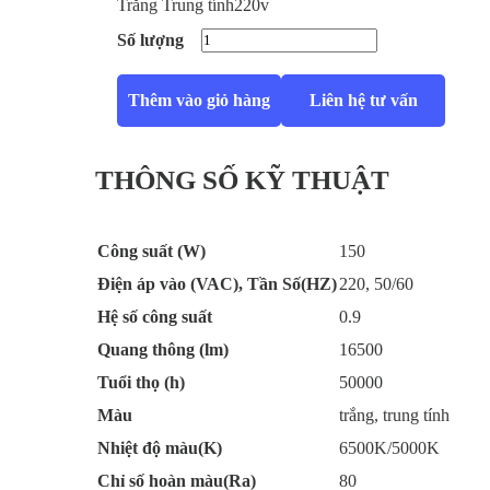
Trắng
Trung tính
220v
Số lượng
Thêm vào giỏ hàng
Liên hệ tư vấn
THÔNG SỐ KỸ THUẬT
Công suất (W)
150
Điện áp vào (VAC), Tần Số(HZ)
220, 50/60
Hệ số công suất
0.9
Quang thông (lm)
16500
Tuổi thọ (h)
50000
Màu
trắng, trung tính
Nhiệt độ màu(K)
6500K/5000K
Chỉ số hoàn màu(Ra)
80