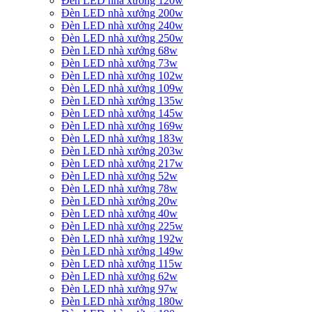
Đèn LED nhà xưởng 120w
Đèn LED nhà xưởng 200w
Đèn LED nhà xưởng 240w
Đèn LED nhà xưởng 250w
Đèn LED nhà xưởng 68w
Đèn LED nhà xưởng 73w
Đèn LED nhà xưởng 102w
Đèn LED nhà xưởng 109w
Đèn LED nhà xưởng 135w
Đèn LED nhà xưởng 145w
Đèn LED nhà xưởng 169w
Đèn LED nhà xưởng 183w
Đèn LED nhà xưởng 203w
Đèn LED nhà xưởng 217w
Đèn LED nhà xưởng 52w
Đèn LED nhà xưởng 78w
Đèn LED nhà xưởng 20w
Đèn LED nhà xưởng 40w
Đèn LED nhà xưởng 225w
Đèn LED nhà xưởng 192w
Đèn LED nhà xưởng 149w
Đèn LED nhà xưởng 115w
Đèn LED nhà xưởng 62w
Đèn LED nhà xưởng 97w
Đèn LED nhà xưởng 180w