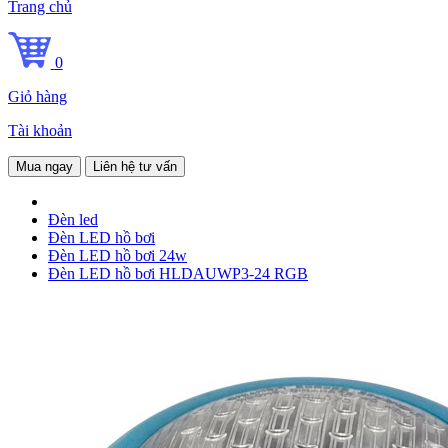
Trang chủ
0
Giỏ hàng
Tài khoản
Mua ngay
Liên hệ tư vấn
Đèn led
Đèn LED hồ bơi
Đèn LED hồ bơi 24w
Đèn LED hồ bơi HLDAUWP3-24 RGB