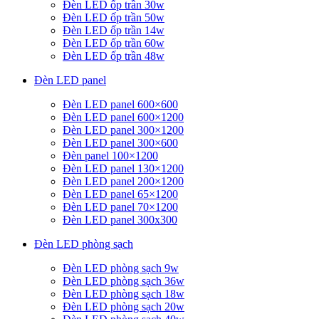
Đèn LED ốp trần 30w
Đèn LED ốp trần 50w
Đèn LED ốp trần 14w
Đèn LED ốp trần 60w
Đèn LED ốp trần 48w
Đèn LED panel
Đèn LED panel 600×600
Đèn LED panel 600×1200
Đèn LED panel 300×1200
Đèn LED panel 300×600
Đèn panel 100×1200
Đèn LED panel 130×1200
Đèn LED panel 200×1200
Đèn LED panel 65×1200
Đèn LED panel 70×1200
Đèn LED panel 300x300
Đèn LED phòng sạch
Đèn LED phòng sạch 9w
Đèn LED phòng sạch 36w
Đèn LED phòng sạch 18w
Đèn LED phòng sạch 20w