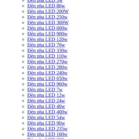
Đèn pha LED 3w
Đèn pha LED 80w
Đèn pha LED 200W
Đèn pha LED 250w
Đèn pha LED 300W
Đèn pha LED 600w
Đèn pha LED 900w
Đèn pha LED 120w
Đèn pha LED 70w
Đèn pha LED 330w
Đèn pha LED 110w
Đèn pha LED 270w
Đèn pha LED 280w
Đèn pha LED 240w
Đèn pha LED 650w
Đèn pha LED 960w
Đèn pha LED 7w
Đèn pha LED 12w
Đèn pha LED 24w
Đèn pha LED 40w
Đèn pha LED 400w
Đèn pha LED 54w
Đèn pha LED 90w
Đèn pha LED 235w
Đèn pha LED 160w