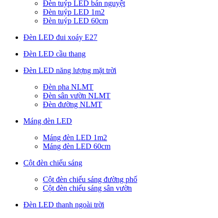
Đèn tuýp LED bán nguyệt
Đèn tuýp LED 1m2
Đèn tuýp LED 60cm
Đèn LED đui xoáy E27
Đèn LED cầu thang
Đèn LED năng lượng mặt trời
Đèn pha NLMT
Đèn sân vườn NLMT
Đèn đường NLMT
Máng đèn LED
Máng đèn LED 1m2
Máng đèn LED 60cm
Cột đèn chiếu sáng
Cột đèn chiếu sáng đường phố
Cột đèn chiếu sáng sân vườn
Đèn LED thanh ngoài trời