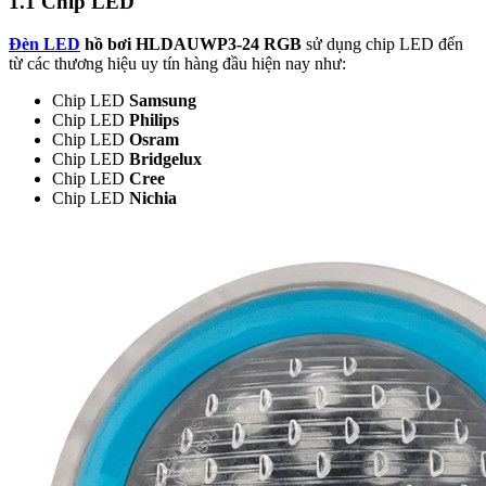
1.1 Chip LED
Đèn LED
hồ bơi HLDAUWP3-24 RGB
sử dụng chip LED đến
từ các thương hiệu uy tín hàng đầu hiện nay như:
Chip LED
Samsung
Chip LED
Philips
Chip LED
Osram
Chip LED
Bridgelux
Chip LED
Cree
Chip LED
Nichia