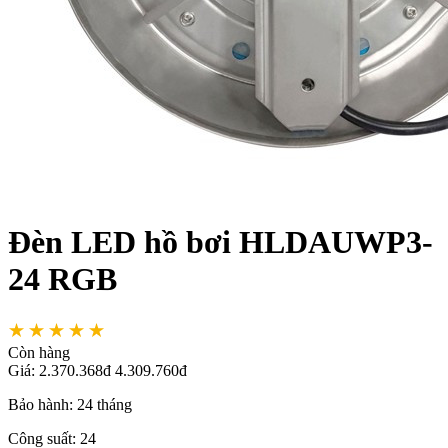
Đèn LED hồ bơi HLDAUWP3-
24 RGB
Còn hàng
Giá:
2.370.368đ
4.309.760đ
Bảo hành:
24 tháng
Công suất:
24