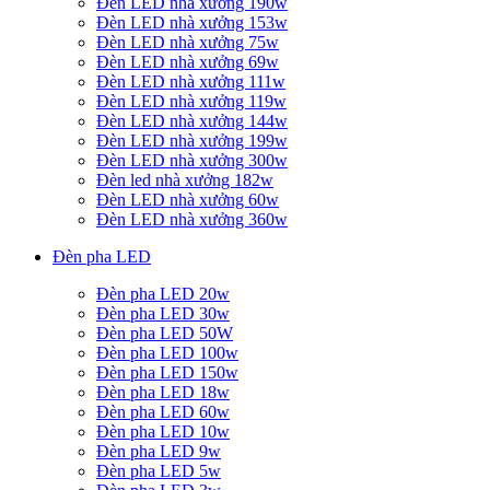
Đèn LED nhà xưởng 190w
Đèn LED nhà xưởng 153w
Đèn LED nhà xưởng 75w
Đèn LED nhà xưởng 69w
Đèn LED nhà xưởng 111w
Đèn LED nhà xưởng 119w
Đèn LED nhà xưởng 144w
Đèn LED nhà xưởng 199w
Đèn LED nhà xưởng 300w
Đèn led nhà xưởng 182w
Đèn LED nhà xưởng 60w
Đèn LED nhà xưởng 360w
Đèn pha LED
Đèn pha LED 20w
Đèn pha LED 30w
Đèn pha LED 50W
Đèn pha LED 100w
Đèn pha LED 150w
Đèn pha LED 18w
Đèn pha LED 60w
Đèn pha LED 10w
Đèn pha LED 9w
Đèn pha LED 5w