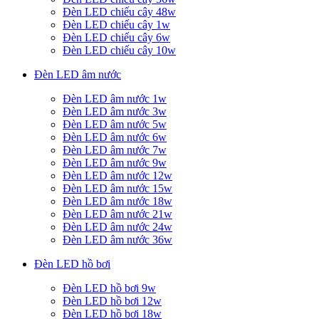
Đèn LED chiếu cây 48w
Đèn LED chiếu cây 1w
Đèn LED chiếu cây 6w
Đèn LED chiếu cây 10w
Đèn LED âm nước
Đèn LED âm nước 1w
Đèn LED âm nước 3w
Đèn LED âm nước 5w
Đèn LED âm nước 6w
Đèn LED âm nước 7w
Đèn LED âm nước 9w
Đèn LED âm nước 12w
Đèn LED âm nước 15w
Đèn LED âm nước 18w
Đèn LED âm nước 21w
Đèn LED âm nước 24w
Đèn LED âm nước 36w
Đèn LED hồ bơi
Đèn LED hồ bơi 9w
Đèn LED hồ bơi 12w
Đèn LED hồ bơi 18w