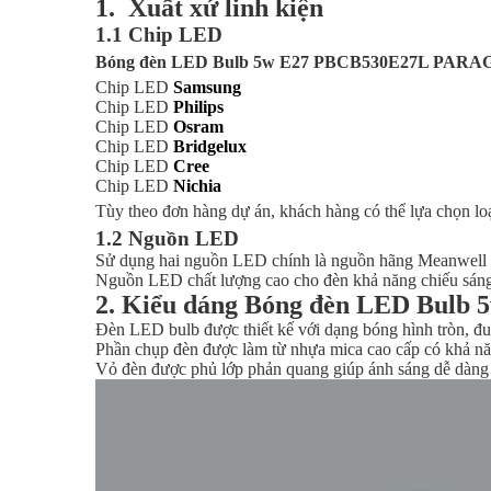
1. Xuất xứ linh kiện
1.1 Chip LED
Bóng đèn LED Bulb 5w E27 PBCB530E27L PAR
Chip LED
Samsung
Chip LED
Philips
Chip LED
Osram
Chip LED
Bridgelux
Chip LED
Cree
Chip LED
Nichia
Tùy theo đơn hàng dự án, khách hàng có thể lựa chọn lo
1.2 Nguồn LED
Sử dụng hai nguồn LED chính là nguồn hãng Meanwell 
Nguồn LED chất lượng cao cho đèn khả năng chiếu sáng
2. Kiểu dáng Bóng đèn LED Bul
Đèn LED bulb được thiết kế với dạng bóng hình tròn, đ
Phần chụp đèn được làm từ nhựa mica cao cấp có khả n
Vỏ đèn được phủ lớp phản quang giúp ánh sáng dễ dàng 