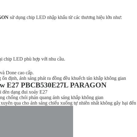
AGON
sử dụng chip LED nhập khẩu từ các thương hiệu lớn như:
ại chip LED phù hợp với nhu cầu.
và Done cao cấp.
 ổn định, ánh sáng phát ra đồng đều khuếch tán khắp không gian
b 5w E27 PBCB530E27L PARAGON
ui đèn dạng đui xoáy E27
ăng chống chói phản quang ánh sáng khắp không gian
xuyên qua cho ánh sáng chiếu xuống tự nhiên nhất không gây hại đến