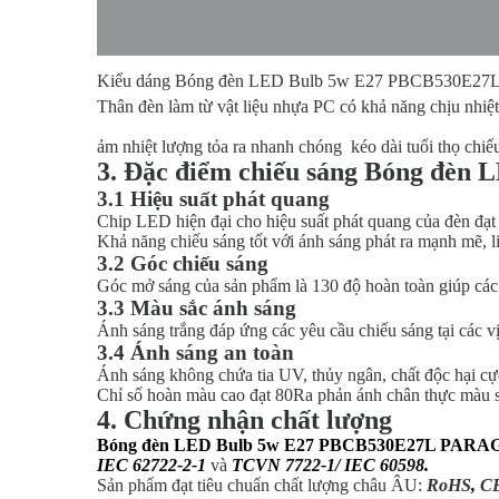
Kiểu dáng Bóng đèn LED Bulb 5w E27 PBCB530E
Thân đèn làm từ vật liệu nhựa PC có khả năng chịu nhiệt
ảm nhiệt lượng tỏa ra nhanh chóng kéo dài tuổi thọ chi
3. Đặc điểm chiếu sáng Bóng đ
3.1 Hiệu suất phát quang
Chip LED hiện đại cho hiệu suất phát quang của đèn đạ
Khả năng chiếu sáng tốt với ánh sáng phát ra mạnh mẽ, li
3.2 Góc chiếu sáng
Góc mở sáng của sản phẩm là 130 độ hoàn toàn giúp các ti
3.3 Màu sắc ánh sáng
Ánh sáng trắng đáp ứng các yêu cầu chiếu sáng tại các vị
3.4 Ánh sáng an toàn
Ánh sáng không chứa tia UV, thủy ngân, chất độc hại cực
Chỉ số hoàn màu cao đạt 80Ra phản ánh chân thực màu sắ
4. Chứng nhận chất lượng
Bóng đèn LED Bulb 5w E27 PBCB530E27L PAR
IEC 62722-2-1
và
TCVN 7722-1/ IEC 60598
.
Sản phẩm đạt tiêu chuẩn chất lượng châu ÂU:
RoHS
,
C