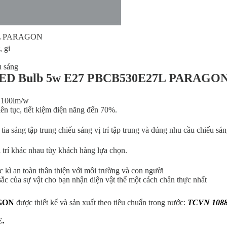
27L PARAGON
, gi
ếu sáng
èn LED Bulb 5w E27 PBCB530E27L PARAGO
t 100lm/w
ên tục, tiết kiệm điện năng đến 70%.
a sáng tập trung chiếu sáng vị trí tập trung và đúng nhu cầu chiếu sá
 trí khác nhau tùy khách hàng lựa chọn.
 kì an toàn thân thiện với môi trường và con người
c của sự vật cho bạn nhận diện vật thể một cách chân thực nhất
AGON
được thiết kế và sản xuất theo tiêu chuẩn trong nước:
TCVN 1088
E
.