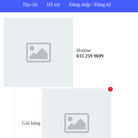
Địa chỉ
Hỗ trợ
Đăng nhập / Đăng ký
Hotline
033 259 9699
0
Giỏ hàng