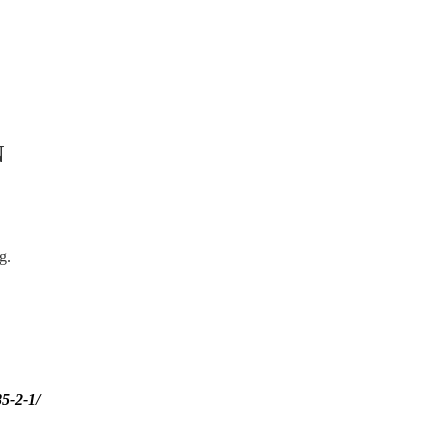
N
ng.
5-2-1/