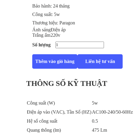
Bảo hành:
24 tháng
Công suất:
5w
Thương hiệu:
Paragon
Ánh sáng
Điện áp
Trắng ấm
220v
Số lượng
Thêm vào giỏ hàng
Liên hệ tư vấn
THÔNG SỐ KỸ THUẬT
Công suất (W)
5w
Điện áp vào (VAC), Tần Số (HZ)
AC100-240/50-60Hz
Hệ số công suất
0.5
Quang thông (lm)
475 Lm