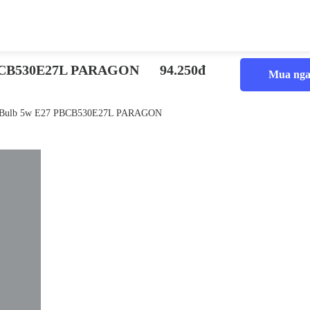
PBCB530E27L PARAGON
94.250đ
Mua nga
 Bulb 5w E27 PBCB530E27L PARAGON