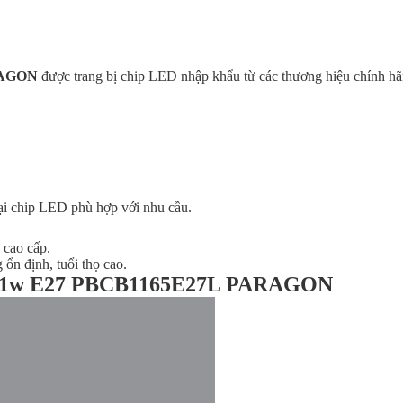
RAGON
được trang bị chip LED nhập khẩu từ các thương hiệu chính hã
ại chip LED phù hợp với nhu cầu.
cao cấp.
ổn định, tuổi thọ cao.
b 11w E27 PBCB1165E27L PARAGON