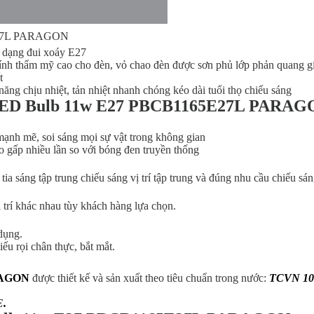
E27L PARAGON
n dạng đui xoáy E27
tính thẩm mỹ cao cho đèn, vỏ chao đèn được sơn phủ lớp phản quang g
t
ăng chịu nhiệt, tản nhiệt nhanh chóng kéo dài tuổi thọ chiếu sáng
èn LED Bulb 11w E27 PBCB1165E27L PARA
mạnh mẽ, soi sáng mọi sự vật trong không gian
o gấp nhiều lần so với bóng đen truyền thống
a sáng tập trung chiếu sáng vị trí tập trung và đúng nhu cầu chiếu sá
 trí khác nhau tùy khách hàng lựa chọn.
dụng.
u rọi chân thực, bắt mắt.
RAGON
được thiết kế và sản xuất theo tiêu chuẩn trong nước:
TCVN 108
E
.