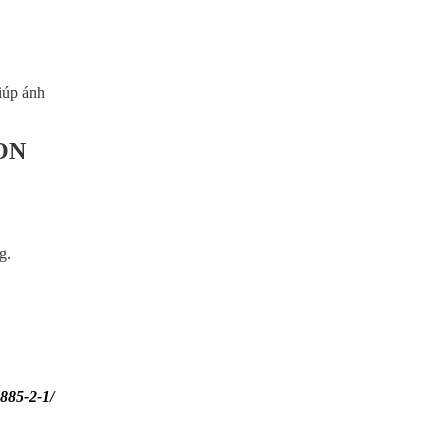
iúp ánh
GON
ng.
85-2-1/