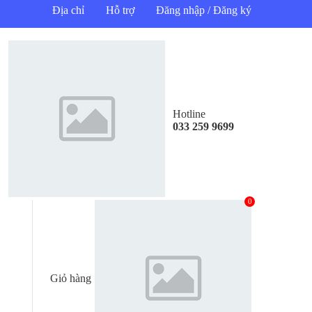
Địa chỉ
Hỗ trợ
Đăng nhập / Đăng ký
Hotline
033 259 9699
0
Giỏ hàng