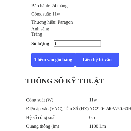
Bảo hành:
24 tháng
Công suất:
11w
Thương hiệu:
Paragon
Ánh sáng
Trắng
Số lượng
Thêm vào giỏ hàng
Liên hệ tư vấn
THÔNG SỐ KỸ THUẬT
Công suất (W)
11w
Điện áp vào (VAC), Tần Số (HZ)
AC220~240V/50-60
Hệ số công suất
0.5
Quang thông (lm)
1100 Lm