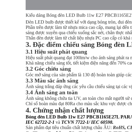
Kiểu dáng Bóng đèn LED Bulb 11w E27 PBCB1165
Đèn LED bulb được thiết kế với dạng bóng tròn, đui đè
Phần trên được làm từ nhựa mica cao cấp, mang lại đến 
sáng được xuyên qua chiếu xuống sắc nét, chân thực nhấ
Thân đèn được làm từ chất liệu nhựa PC cao cấp có khả n
3. Đặc điểm chiếu sáng Bóng đ
3.1 Hiệu suất phát quang
Hiệu suất phát quang đạt 100lm/w cho ánh sáng phát ra 
Khả năng chiếu sáng tốt, tiết kiệm điện năng đến 70% ca
3.2 Góc chiếu sáng
Góc mở sáng của sản phẩm là 130 độ hoàn toàn giúp các ti
3.3 Màu sắc ánh sáng
Ánh sáng trắng đáp ứng các yêu cầu chiếu sáng tại các vị
3.4 Ánh sáng an toàn
Ánh sáng không chứa tia UV, an toàn cho mắt người sử 
Chỉ số hoàn màu đạt 80Ra cho màu sắc khu vực được chiế
4. Chứng nhận chất lượng
Bóng đèn LED Bulb 11w E27 PBCB1165E27L PA
IEC 62722-2-1
và
TCVN 7722-1/ IEC 60598
.
Sản phẩm đạt tiêu chuẩn chất lượng châu ÂU:
RoHS
,
C