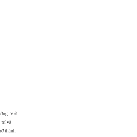
ường. Với
trí và
rở thành