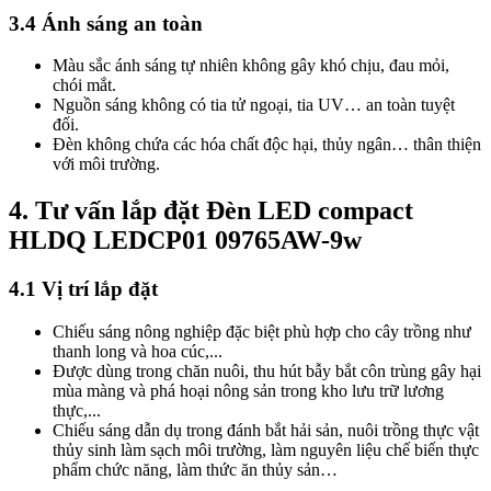
3.4 Ánh sáng an toàn
Màu sắc ánh sáng tự nhiên không gây khó chịu, đau mỏi,
chói mắt.
Nguồn sáng không có tia tử ngoại, tia UV… an toàn tuyệt
đối.
Đèn không chứa các hóa chất độc hại, thủy ngân… thân thiện
với môi trường.
4. Tư vấn lắp đặt Đèn LED compact
HLDQ LEDCP01 09765AW-9w
4.1 Vị trí lắp đặt
Chiếu sáng nông nghiệp đặc biệt phù hợp cho cây trồng như
thanh long và hoa cúc,...
Được dùng trong chăn nuôi, thu hút bẫy bắt côn trùng gây hại
mùa màng và phá hoại nông sản trong kho lưu trữ lương
thực,...
Chiếu sáng dẫn dụ trong đánh bắt hải sản, nuôi trồng thực vật
thủy sinh làm sạch môi trường, làm nguyên liệu chế biến thực
phẩm chức năng, làm thức ăn thủy sản…