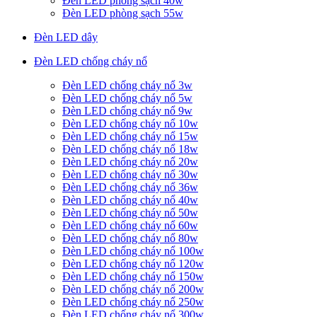
Đèn LED phòng sạch 40w
Đèn LED phòng sạch 55w
Đèn LED dây
Đèn LED chống cháy nổ
Đèn LED chống cháy nổ 3w
Đèn LED chống cháy nổ 5w
Đèn LED chống cháy nổ 9w
Đèn LED chống cháy nổ 10w
Đèn LED chống cháy nổ 15w
Đèn LED chống cháy nổ 18w
Đèn LED chống cháy nổ 20w
Đèn LED chống cháy nổ 30w
Đèn LED chống cháy nổ 36w
Đèn LED chống cháy nổ 40w
Đèn LED chống cháy nổ 50w
Đèn LED chống cháy nổ 60w
Đèn LED chống cháy nổ 80w
Đèn LED chống cháy nổ 100w
Đèn LED chống cháy nổ 120w
Đèn LED chống cháy nổ 150w
Đèn LED chống cháy nổ 200w
Đèn LED chống cháy nổ 250w
Đèn LED chống cháy nổ 300w