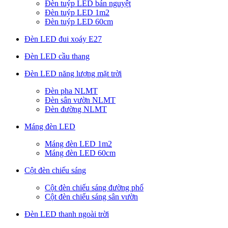
Đèn tuýp LED bán nguyệt
Đèn tuýp LED 1m2
Đèn tuýp LED 60cm
Đèn LED đui xoáy E27
Đèn LED cầu thang
Đèn LED năng lượng mặt trời
Đèn pha NLMT
Đèn sân vườn NLMT
Đèn đường NLMT
Máng đèn LED
Máng đèn LED 1m2
Máng đèn LED 60cm
Cột đèn chiếu sáng
Cột đèn chiếu sáng đường phố
Cột đèn chiếu sáng sân vườn
Đèn LED thanh ngoài trời