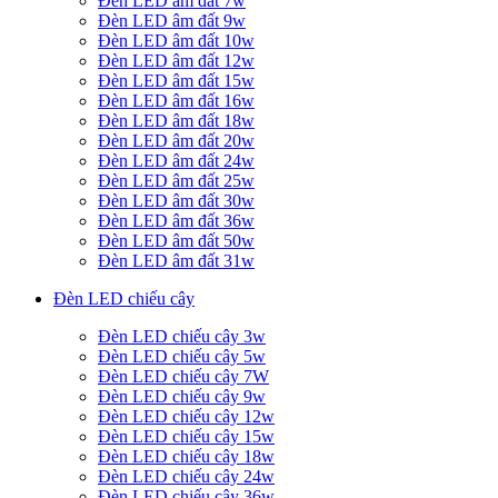
Đèn LED âm đất 7w
Đèn LED âm đất 9w
Đèn LED âm đất 10w
Đèn LED âm đất 12w
Đèn LED âm đất 15w
Đèn LED âm đất 16w
Đèn LED âm đất 18w
Đèn LED âm đất 20w
Đèn LED âm đất 24w
Đèn LED âm đất 25w
Đèn LED âm đất 30w
Đèn LED âm đất 36w
Đèn LED âm đất 50w
Đèn LED âm đất 31w
Đèn LED chiếu cây
Đèn LED chiếu cây 3w
Đèn LED chiếu cây 5w
Đèn LED chiếu cây 7W
Đèn LED chiếu cây 9w
Đèn LED chiếu cây 12w
Đèn LED chiếu cây 15w
Đèn LED chiếu cây 18w
Đèn LED chiếu cây 24w
Đèn LED chiếu cây 36w