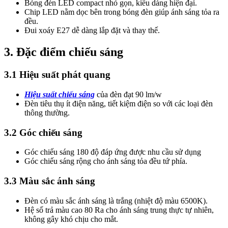
Bóng đèn LED compact nhỏ gọn, kiểu dáng hiện đại.
Chip LED nằm dọc bên trong bóng đèn giúp ánh sáng tỏa ra
đều.
Đui xoáy E27 dễ dàng lắp đặt và thay thế.
3. Đặc điểm chiếu sáng
3.1 Hiệu suất phát quang
Hiệu suất chiếu sáng
của đèn đạt 90 lm/w
Đèn tiêu thụ ít điện năng, tiết kiệm điện so với các loại đèn
thông thường.
3.2 Góc chiếu sáng
Góc chiếu sáng 180 độ đáp ứng được nhu cầu sử dụng
Góc chiếu sáng rộng cho ánh sáng tỏa đều tứ phía.
3.3 Màu sắc ánh sáng
Đèn có màu sắc ánh sáng là trắng (nhiệt độ màu 6500K).
Hệ số trả màu cao 80 Ra cho ánh sáng trung thực tự nhiên,
không gây khó chịu cho mắt.