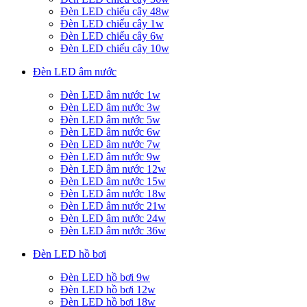
Đèn LED chiếu cây 48w
Đèn LED chiếu cây 1w
Đèn LED chiếu cây 6w
Đèn LED chiếu cây 10w
Đèn LED âm nước
Đèn LED âm nước 1w
Đèn LED âm nước 3w
Đèn LED âm nước 5w
Đèn LED âm nước 6w
Đèn LED âm nước 7w
Đèn LED âm nước 9w
Đèn LED âm nước 12w
Đèn LED âm nước 15w
Đèn LED âm nước 18w
Đèn LED âm nước 21w
Đèn LED âm nước 24w
Đèn LED âm nước 36w
Đèn LED hồ bơi
Đèn LED hồ bơi 9w
Đèn LED hồ bơi 12w
Đèn LED hồ bơi 18w