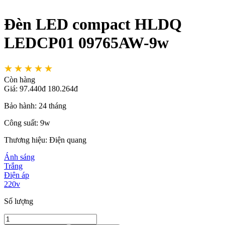
Đèn LED compact HLDQ
LEDCP01 09765AW-9w
Còn hàng
Giá:
97.440đ
180.264đ
Bảo hành:
24 tháng
Công suất:
9w
Thương hiệu:
Điện quang
Ánh sáng
Trắng
Điện áp
220v
Số lượng