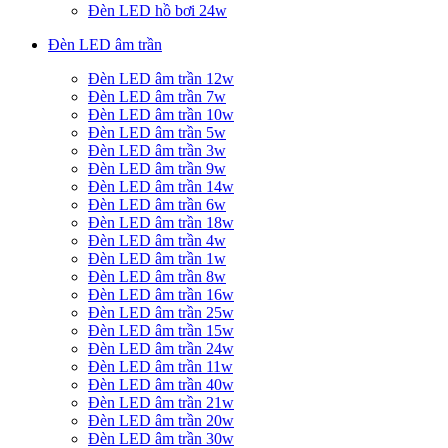
Đèn LED hồ bơi 24w
Đèn LED âm trần
Đèn LED âm trần 12w
Đèn LED âm trần 7w
Đèn LED âm trần 10w
Đèn LED âm trần 5w
Đèn LED âm trần 3w
Đèn LED âm trần 9w
Đèn LED âm trần 14w
Đèn LED âm trần 6w
Đèn LED âm trần 18w
Đèn LED âm trần 4w
Đèn LED âm trần 1w
Đèn LED âm trần 8w
Đèn LED âm trần 16w
Đèn LED âm trần 25w
Đèn LED âm trần 15w
Đèn LED âm trần 24w
Đèn LED âm trần 11w
Đèn LED âm trần 40w
Đèn LED âm trần 21w
Đèn LED âm trần 20w
Đèn LED âm trần 30w