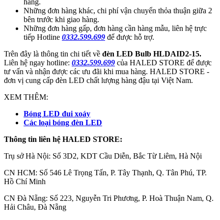
hàng.
Những đơn hàng khác, chi phí vận chuyển thỏa thuận giữa 2
bên trước khi giao hàng.
Những đơn hàng gấp, đơn hàng cần hàng mẫu, liên hệ trực
tiếp Hotline
0332.599.699
để được hỗ trợ.
Trên đây là thông tin chi tiết về
đèn LED Bulb HLDAID2-15.
Liên hệ ngay hotline:
0332.599.699
của HALED STORE để được
tư vấn và nhận được các ưu đãi khi mua hàng. HALED STORE -
đơn vị cung cấp đèn LED chất lượng hàng đậu tại Việt Nam.
XEM THÊM:
Bóng LED đui xoáy
Các loại bóng đèn LED
Thông tin liên hệ HALED STORE:
Trụ sở Hà Nội: Số 3D2, KDT Cầu Diễn, Bắc Từ Liêm, Hà Nội
CN HCM: Số 546 Lê Trọng Tấn, P. Tây Thạnh, Q. Tân Phú, TP.
Hồ Chí Minh
CN Đà Nẵng: Số 223, Nguyễn Tri Phương, P. Hoà Thuận Nam, Q.
Hải Châu, Đà Nẵng