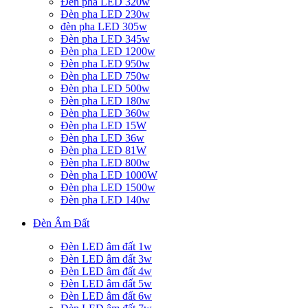
Đèn pha LED 320w
Đèn pha LED 230w
đèn pha LED 305w
Đèn pha LED 345w
Đèn pha LED 1200w
Đèn pha LED 950w
Đèn pha LED 750w
Đèn pha LED 500w
Đèn pha LED 180w
Đèn pha LED 360w
Đèn pha LED 15W
Đèn pha LED 36w
Đèn pha LED 81W
Đèn pha LED 800w
Đèn pha LED 1000W
Đèn pha LED 1500w
Đèn pha LED 140w
Đèn Âm Đất
Đèn LED âm đất 1w
Đèn LED âm đất 3w
Đèn LED âm đất 4w
Đèn LED âm đất 5w
Đèn LED âm đất 6w