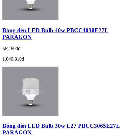
Bóng đèn LED Bulb 40w PBCC4030E27L
PARAGON
562.600đ
1.040.810đ
Bóng đèn LED Bulb 30w E27 PBCC3065E27L
PARAGON