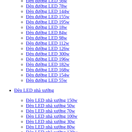
Đèn đường LED 56w
Đèn đường LED 78w
Đèn đường LED 144w
Đèn đường LED 155w
Đèn đường LED 195w
Đèn đường LED 18w
Đèn đường LED 84w
Đèn đường LED 98w
Đèn đường LED 112w
Đèn đường LED 126w
Đèn đường LED 300w
Đèn đường LED 196w
Đèn đường LED 182w
Đèn đường LED 168w
Đèn đường LED 154w
Đèn đường LED 55w
Đèn LED nhà xưởng
Đèn LED nhà xưởng 150w
Đèn LED nhà xưởng 50w
Đèn LED nhà xưởng 70w
Đèn LED nhà xưởng 100w
Đèn LED nhà xưởng 30w
Đèn LED nhà xưởng 80w