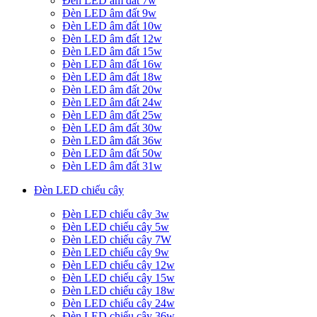
Đèn LED âm đất 7w
Đèn LED âm đất 9w
Đèn LED âm đất 10w
Đèn LED âm đất 12w
Đèn LED âm đất 15w
Đèn LED âm đất 16w
Đèn LED âm đất 18w
Đèn LED âm đất 20w
Đèn LED âm đất 24w
Đèn LED âm đất 25w
Đèn LED âm đất 30w
Đèn LED âm đất 36w
Đèn LED âm đất 50w
Đèn LED âm đất 31w
Đèn LED chiếu cây
Đèn LED chiếu cây 3w
Đèn LED chiếu cây 5w
Đèn LED chiếu cây 7W
Đèn LED chiếu cây 9w
Đèn LED chiếu cây 12w
Đèn LED chiếu cây 15w
Đèn LED chiếu cây 18w
Đèn LED chiếu cây 24w
Đèn LED chiếu cây 36w