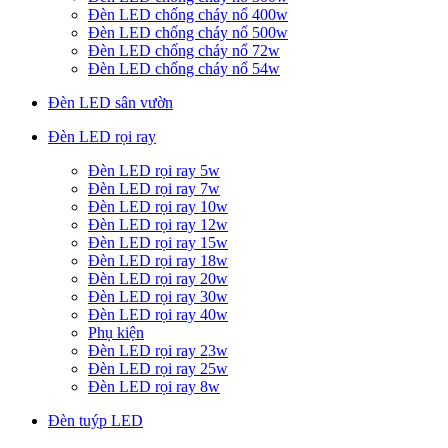
Đèn LED chống cháy nổ 400w
Đèn LED chống cháy nổ 500w
Đèn LED chống cháy nổ 72w
Đèn LED chống cháy nổ 54w
Đèn LED sân vườn
Đèn LED rọi ray
Đèn LED rọi ray 5w
Đèn LED rọi ray 7w
Đèn LED rọi ray 10w
Đèn LED rọi ray 12w
Đèn LED rọi ray 15w
Đèn LED rọi ray 18w
Đèn LED rọi ray 20w
Đèn LED rọi ray 30w
Đèn LED rọi ray 40w
Phụ kiện
Đèn LED rọi ray 23w
Đèn LED rọi ray 25w
Đèn LED rọi ray 8w
Đèn tuýp LED