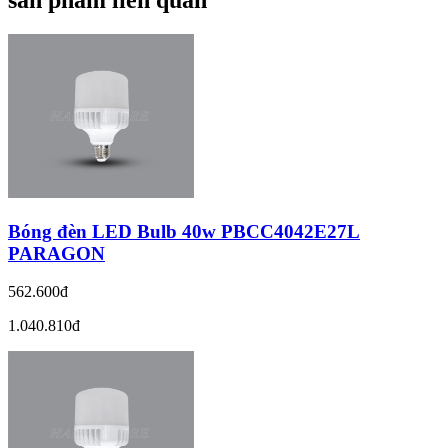
Bóng đèn LED Bulb 40w PBCC4042E27L
PARAGON
562.600đ
1.040.810đ