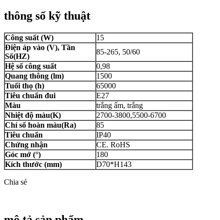
thông số kỹ thuật
Công suất (W)
15
Điện áp vào (V), Tần
85-265, 50/60
Số(HZ)
Hệ số công suất
0,98
Quang thông (lm)
1500
Tuổi thọ (h)
65000
Tiêu chuẩn đui
E27
Màu
trắng ấm, trắng
Nhiệt độ màu(K)
2700-3800,5500-6700
Chỉ số hoàn màu(Ra)
85
Tiêu chuẩn
IP40
Chứng nhận
CE. RoHS
Góc mở (°)
180
Kích thước (mm)
D70*H143
Chia sẻ
mô tả sản phẩm