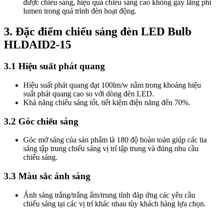
được chiếu sáng, hiệu quả chiếu sáng cao không gây lãng phí
lumen trong quá trình đèn hoạt động.
3. Đặc điểm chiếu sáng đèn LED Bulb
HLDAID2-15
3.1 Hiệu suất phát quang
Hiệu suất phát quang đạt 100lm/w nằm trong khoảng hiệu
suất phát quang cao so với dòng đèn LED.
Khả năng chiếu sáng tốt, tiết kiệm điện năng đến 70%.
3.2 Góc chiếu sáng
Góc mở sáng của sản phẩm là 180 độ hoàn toàn giúp các tia
sáng tập trung chiếu sáng vị trí tập trung và đúng nhu cầu
chiếu sáng.
3.3 Màu sắc ánh sáng
Ánh sáng trắng/trắng ấm/trung tính đáp ứng các yêu cầu
chiếu sáng tại các vị trí khác nhau tùy khách hàng lựa chọn.