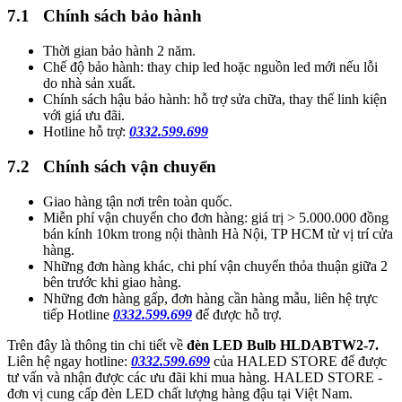
7.1 Chính sách bảo hành
Thời gian bảo hành 2 năm.
Chế độ bảo hành: thay chip led hoặc nguồn led mới nếu lỗi
do nhà sản xuất.
Chính sách hậu bảo hành: hỗ trợ sửa chữa, thay thế linh kiện
với giá ưu đãi.
Hotline hỗ trợ:
0332.599.699
7.2 Chính sách vận chuyển
Giao hàng tận nơi trên toàn quốc.
Miễn phí vận chuyển cho đơn hàng: giá trị > 5.000.000 đồng
bán kính 10km trong nội thành Hà Nội, TP HCM từ vị trí cửa
hàng.
Những đơn hàng khác, chi phí vận chuyển thỏa thuận giữa 2
bên trước khi giao hàng.
Những đơn hàng gấp, đơn hàng cần hàng mẫu, liên hệ trực
tiếp Hotline
0332.599.699
để được hỗ trợ.
Trên đây là thông tin chi tiết về
đèn LED Bulb HLDABTW2-7.
Liên hệ ngay hotline:
0332.599.699
của HALED STORE để được
tư vấn và nhận được các ưu đãi khi mua hàng. HALED STORE -
đơn vị cung cấp đèn LED chất lượng hàng đậu tại Việt Nam.