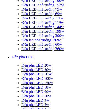
Đèn LED nhà xưởng 190w
Đèn LED nhà xưởng 153w
Đèn LED nhà xưởng 75w
Đèn LED nhà xưởng 69w
Đèn LED nhà xưởng 111w
Đèn LED nhà xưởng 119w
Đèn LED nhà xưởng 144w
Đèn LED nhà xưởng 199w
Đèn LED nhà xưởng 300w
Đèn led nhà xưởng 182w
Đèn LED nhà xưởng 60w
Đèn LED nhà xưởng 360w
Đèn pha LED
Đèn pha LED 20w
Đèn pha LED 30w
Đèn pha LED 50W
Đèn pha LED 100w
Đèn pha LED 150w
Đèn pha LED 18w
Đèn pha LED 60w
Đèn pha LED 10w
Đèn pha LED 9w
Đèn pha LED 5w