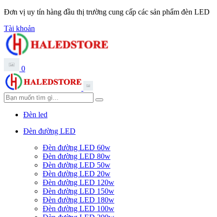
Đơn vị uy tín hàng đầu thị trường cung cấp các sản phẩm đèn LED
Tài khoản
0
Đèn led
Đèn đường LED
Đèn đường LED 60w
Đèn đường LED 80w
Đèn đường LED 50w
Đèn đường LED 20w
Đèn đường LED 120w
Đèn đường LED 150w
Đèn đường LED 180w
Đèn đường LED 100w