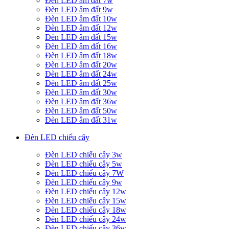
Đèn LED âm đất 7w
Đèn LED âm đất 9w
Đèn LED âm đất 10w
Đèn LED âm đất 12w
Đèn LED âm đất 15w
Đèn LED âm đất 16w
Đèn LED âm đất 18w
Đèn LED âm đất 20w
Đèn LED âm đất 24w
Đèn LED âm đất 25w
Đèn LED âm đất 30w
Đèn LED âm đất 36w
Đèn LED âm đất 50w
Đèn LED âm đất 31w
Đèn LED chiếu cây
Đèn LED chiếu cây 3w
Đèn LED chiếu cây 5w
Đèn LED chiếu cây 7W
Đèn LED chiếu cây 9w
Đèn LED chiếu cây 12w
Đèn LED chiếu cây 15w
Đèn LED chiếu cây 18w
Đèn LED chiếu cây 24w
Đèn LED chiếu cây 36w