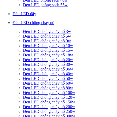
Đèn LED phòng sạch 40w
Đèn LED phòng sạch 55w
Đèn LED dây
Đèn LED chống cháy nổ
Đèn LED chống cháy nổ 3w
Đèn LED chống cháy nổ 5w
Đèn LED chống cháy nổ 9w
Đèn LED chống cháy nổ 10w
Đèn LED chống cháy nổ 15w
Đèn LED chống cháy nổ 18w
Đèn LED chống cháy nổ 20w
Đèn LED chống cháy nổ 30w
Đèn LED chống cháy nổ 36w
Đèn LED chống cháy nổ 40w
Đèn LED chống cháy nổ 50w
Đèn LED chống cháy nổ 60w
Đèn LED chống cháy nổ 80w
Đèn LED chống cháy nổ 100w
Đèn LED chống cháy nổ 120w
Đèn LED chống cháy nổ 150w
Đèn LED chống cháy nổ 200w
Đèn LED chống cháy nổ 250w
Đèn LED chống cháy nổ 300w