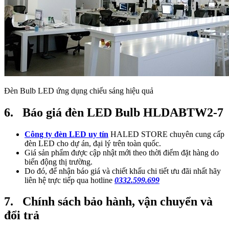
Đèn Bulb LED ứng dụng chiếu sáng hiệu quả
6. Báo giá đèn LED Bulb HLDABTW2-7
Công ty đèn LED uy tín
HALED STORE chuyên cung cấp
đèn LED cho dự án, đại lý trên toàn quốc.
Giá sản phẩm được cập nhật mới theo thời điểm đặt hàng do
biến động thị trường.
Do đó, để nhận báo giá và chiết khấu chi tiết ưu đãi nhất hãy
liên hệ trực tiếp qua hotline
0332.599.699
7. Chính sách bảo hành, vận chuyển và
đổi trả