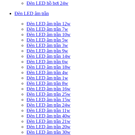
Đèn LED hồ bơi 24w
Đèn LED âm trần
Đèn LED âm trần 12w
Đèn LED âm trần 7w
Đèn LED âm trần 10w
Đèn LED âm trần 5w
Đèn LED âm trần 3w
Đèn LED âm trần 9w
Đèn LED âm trần 14w
Đèn LED âm trần 6w
Đèn LED âm trần 18w
Đèn LED âm trần 4w
Đèn LED âm trần 1w
Đèn LED âm trần 8w
Đèn LED âm trần 16w
Đèn LED âm trần 25w
Đèn LED âm trần 15w
Đèn LED âm trần 24w
Đèn LED âm trần 11w
Đèn LED âm trần 40w
Đèn LED âm trần 21w
Đèn LED âm trần 20w
Đèn LED âm trần 30w