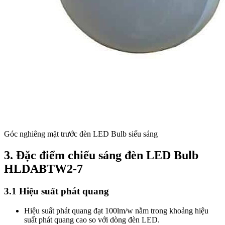
Góc nghiêng mặt trước đèn LED Bulb siếu sáng
3. Đặc điểm chiếu sáng đèn LED Bulb
HLDABTW2-7
3.1 Hiệu suất phát quang
Hiệu suất phát quang đạt 100lm/w nằm trong khoảng hiệu
suất phát quang cao so với dòng đèn LED.