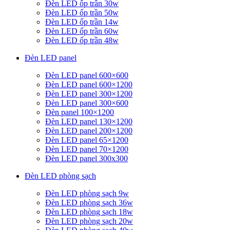
Đèn LED ốp trần 30w
Đèn LED ốp trần 50w
Đèn LED ốp trần 14w
Đèn LED ốp trần 60w
Đèn LED ốp trần 48w
Đèn LED panel
Đèn LED panel 600×600
Đèn LED panel 600×1200
Đèn LED panel 300×1200
Đèn LED panel 300×600
Đèn panel 100×1200
Đèn LED panel 130×1200
Đèn LED panel 200×1200
Đèn LED panel 65×1200
Đèn LED panel 70×1200
Đèn LED panel 300x300
Đèn LED phòng sạch
Đèn LED phòng sạch 9w
Đèn LED phòng sạch 36w
Đèn LED phòng sạch 18w
Đèn LED phòng sạch 20w