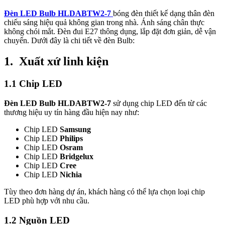
Đèn LED Bulb HLDABTW2-7
bóng đèn thiết kế dạng thân đèn
chiếu sáng hiệu quả không gian trong nhà. Ánh sáng chân thực
không chói mắt. Đèn đui E27 thông dụng, lắp đặt đơn giản, dễ vận
chuyển. Dưới đây là chi tiết về đèn Bulb:
1. Xuất xứ linh kiện
1.1 Chip LED
Đèn LED Bulb HLDABTW2-7
sử dụng chip LED đến từ các
thương hiệu uy tín hàng đầu hiện nay như:
Chip LED
Samsung
Chip LED
Philips
Chip LED
Osram
Chip LED
Bridgelux
Chip LED
Cree
Chip LED
Nichia
Tùy theo đơn hàng dự án, khách hàng có thể lựa chọn loại chip
LED phù hợp với nhu cầu.
1.2 Nguồn LED