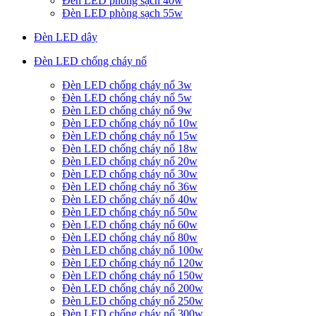
Đèn LED phòng sạch 40w
Đèn LED phòng sạch 55w
Đèn LED dây
Đèn LED chống cháy nổ
Đèn LED chống cháy nổ 3w
Đèn LED chống cháy nổ 5w
Đèn LED chống cháy nổ 9w
Đèn LED chống cháy nổ 10w
Đèn LED chống cháy nổ 15w
Đèn LED chống cháy nổ 18w
Đèn LED chống cháy nổ 20w
Đèn LED chống cháy nổ 30w
Đèn LED chống cháy nổ 36w
Đèn LED chống cháy nổ 40w
Đèn LED chống cháy nổ 50w
Đèn LED chống cháy nổ 60w
Đèn LED chống cháy nổ 80w
Đèn LED chống cháy nổ 100w
Đèn LED chống cháy nổ 120w
Đèn LED chống cháy nổ 150w
Đèn LED chống cháy nổ 200w
Đèn LED chống cháy nổ 250w
Đèn LED chống cháy nổ 300w