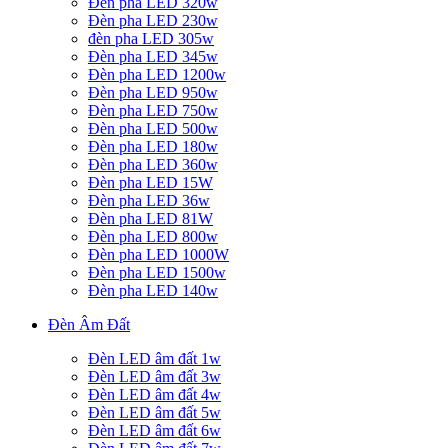
Đèn pha LED 320w
Đèn pha LED 230w
đèn pha LED 305w
Đèn pha LED 345w
Đèn pha LED 1200w
Đèn pha LED 950w
Đèn pha LED 750w
Đèn pha LED 500w
Đèn pha LED 180w
Đèn pha LED 360w
Đèn pha LED 15W
Đèn pha LED 36w
Đèn pha LED 81W
Đèn pha LED 800w
Đèn pha LED 1000W
Đèn pha LED 1500w
Đèn pha LED 140w
Đèn Âm Đất
Đèn LED âm đất 1w
Đèn LED âm đất 3w
Đèn LED âm đất 4w
Đèn LED âm đất 5w
Đèn LED âm đất 6w