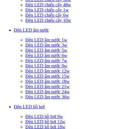
Đèn LED chiếu cây 48w
Đèn LED chiếu cây 1w
Đèn LED chiếu cây 6w
Đèn LED chiếu cây 10w
Đèn LED âm nước
Đèn LED âm nước 1w
Đèn LED âm nước 3w
Đèn LED âm nước 5w
Đèn LED âm nước 6w
Đèn LED âm nước 7w
Đèn LED âm nước 9w
Đèn LED âm nước 12w
Đèn LED âm nước 15w
Đèn LED âm nước 18w
Đèn LED âm nước 21w
Đèn LED âm nước 24w
Đèn LED âm nước 36w
Đèn LED hồ bơi
Đèn LED hồ bơi 9w
Đèn LED hồ bơi 12w
Đèn LED hồ bơi 18w