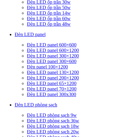
Đèn LED ốp trần 30w
Đèn LED ốp trần 50w
Đèn LED ốp trần 14w
Đèn LED ốp trần 60w
Đèn LED ốp trần 48w
Đèn LED panel
Đèn LED panel 600×600
Đèn LED panel 600×1200
Đèn LED panel 300×1200
Đèn LED panel 300×600
Đèn panel 100×1200
Đèn LED panel 130×1200
Đèn LED panel 200×1200
Đèn LED panel 65×1200
Đèn LED panel 70×1200
Đèn LED panel 300x300
Đèn LED phòng sạch
Đèn LED phòng sạch 9w
Đèn LED phòng sạch 36w
Đèn LED phòng sạch 18w
Đèn LED phòng sạch 20w