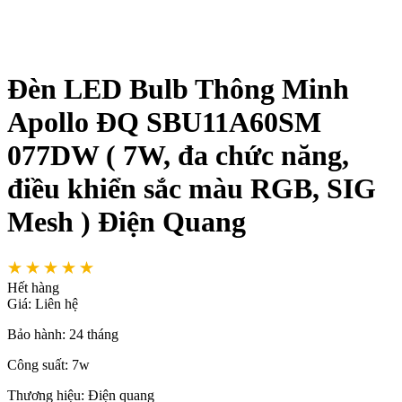
Đèn LED Bulb Thông Minh
Apollo ĐQ SBU11A60SM
077DW ( 7W, đa chức năng,
điều khiển sắc màu RGB, SIG
Mesh ) Điện Quang
Hết hàng
Giá:
Liên hệ
Bảo hành:
24 tháng
Công suất:
7w
Thương hiệu:
Điện quang