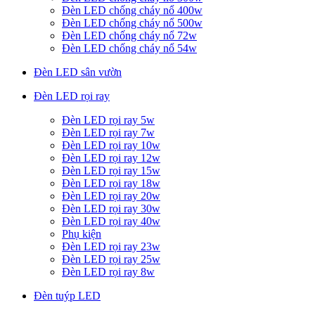
Đèn LED chống cháy nổ 400w
Đèn LED chống cháy nổ 500w
Đèn LED chống cháy nổ 72w
Đèn LED chống cháy nổ 54w
Đèn LED sân vườn
Đèn LED rọi ray
Đèn LED rọi ray 5w
Đèn LED rọi ray 7w
Đèn LED rọi ray 10w
Đèn LED rọi ray 12w
Đèn LED rọi ray 15w
Đèn LED rọi ray 18w
Đèn LED rọi ray 20w
Đèn LED rọi ray 30w
Đèn LED rọi ray 40w
Phụ kiện
Đèn LED rọi ray 23w
Đèn LED rọi ray 25w
Đèn LED rọi ray 8w
Đèn tuýp LED