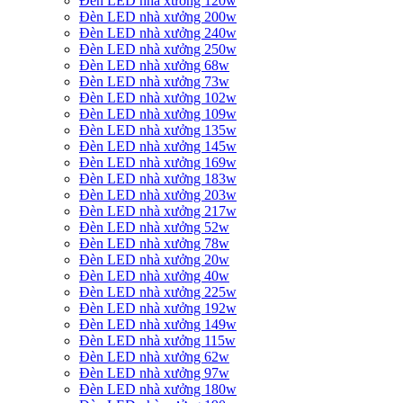
Đèn LED nhà xưởng 120w
Đèn LED nhà xưởng 200w
Đèn LED nhà xưởng 240w
Đèn LED nhà xưởng 250w
Đèn LED nhà xưởng 68w
Đèn LED nhà xưởng 73w
Đèn LED nhà xưởng 102w
Đèn LED nhà xưởng 109w
Đèn LED nhà xưởng 135w
Đèn LED nhà xưởng 145w
Đèn LED nhà xưởng 169w
Đèn LED nhà xưởng 183w
Đèn LED nhà xưởng 203w
Đèn LED nhà xưởng 217w
Đèn LED nhà xưởng 52w
Đèn LED nhà xưởng 78w
Đèn LED nhà xưởng 20w
Đèn LED nhà xưởng 40w
Đèn LED nhà xưởng 225w
Đèn LED nhà xưởng 192w
Đèn LED nhà xưởng 149w
Đèn LED nhà xưởng 115w
Đèn LED nhà xưởng 62w
Đèn LED nhà xưởng 97w
Đèn LED nhà xưởng 180w