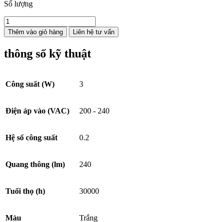
Số lượng
Thêm vào giỏ hàng
Liên hệ tư vấn
thông số kỹ thuật
Công suất (W)
3
Điện áp vào (VAC)
200 - 240
Hệ số công suất
0.2
Quang thông (lm)
240
Tuổi thọ (h)
30000
Màu
Trắng