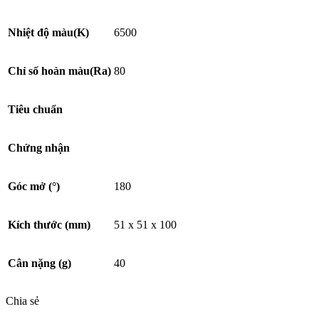
Nhiệt độ màu(K)
6500
Chỉ số hoàn màu(Ra)
80
Tiêu chuẩn
Chứng nhận
Góc mở (°)
180
Kích thước (mm)
51 x 51 x 100
Cân nặng (g)
40
Chia sẻ