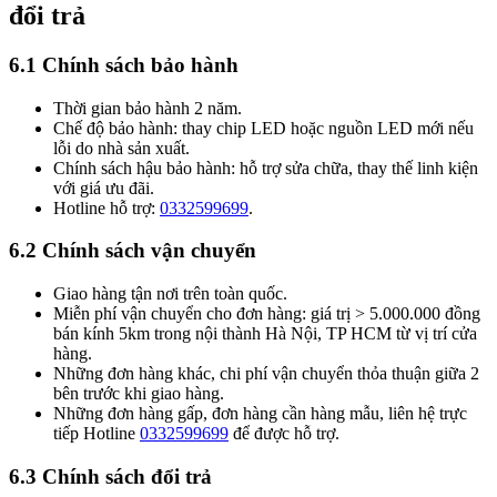
đổi trả
6.1 Chính sách bảo hành
Thời gian bảo hành 2 năm.
Chế độ bảo hành: thay chip LED hoặc nguồn LED mới nếu
lỗi do nhà sản xuất.
Chính sách hậu bảo hành: hỗ trợ sửa chữa, thay thế linh kiện
với giá ưu đãi.
Hotline hỗ trợ:
0332599699
.
6.2 Chính sách vận chuyển
Giao hàng tận nơi trên toàn quốc.
Miễn phí vận chuyển cho đơn hàng: giá trị > 5.000.000 đồng
bán kính 5km trong nội thành Hà Nội, TP HCM từ vị trí cửa
hàng.
Những đơn hàng khác, chi phí vận chuyển thỏa thuận giữa 2
bên trước khi giao hàng.
Những đơn hàng gấp, đơn hàng cần hàng mẫu, liên hệ trực
tiếp Hotline
0332599699
để được hỗ trợ.
6.3 Chính sách đổi trả