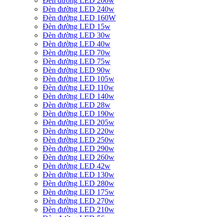
Đèn đường LED 200w
Đèn đường LED 240w
Đèn đường LED 160W
Đèn đường LED 15w
Đèn đường LED 30w
Đèn đường LED 40w
Đèn đường LED 70w
Đèn đường LED 75w
Đèn đường LED 90w
Đèn đường LED 105w
Đèn đường LED 110w
Đèn đường LED 140w
Đèn đường LED 28w
Đèn đường LED 190w
Đèn đường LED 205w
Đèn đường LED 220w
Đèn đường LED 250w
Đèn đường LED 290w
Đèn đường LED 260w
Đèn đường LED 42w
Đèn đường LED 130w
Đèn đường LED 280w
Đèn đường LED 175w
Đèn đường LED 270w
Đèn đường LED 210w