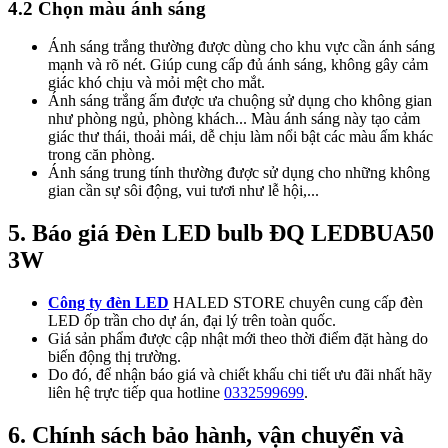
4.2 Chọn màu ánh sáng
Ánh sáng trắng thường được dùng cho khu vực cần ánh sáng
mạnh và rõ nét. Giúp cung cấp đủ ánh sáng, không gây cảm
giác khó chịu và mỏi mệt cho mắt.
Ánh sáng trắng ấm được ưa chuộng sử dụng cho không gian
như phòng ngủ, phòng khách... Màu ánh sáng này tạo cảm
giác thư thái, thoải mái, dễ chịu làm nổi bật các màu ấm khác
trong căn phòng.
Ánh sáng trung tính thường được sử dụng cho những không
gian cần sự sôi động, vui tươi như lễ hội,...
5. Báo giá Đèn LED bulb ĐQ LEDBUA50
3W
Công ty đèn LED
HALED STORE chuyên cung cấp đèn
LED ốp trần cho dự án, đại lý trên toàn quốc.
Giá sản phẩm được cập nhật mới theo thời điểm đặt hàng do
biến động thị trường.
Do đó, để nhận báo giá và chiết khấu chi tiết ưu đãi nhất hãy
liên hệ trực tiếp qua hotline
0332599699
.
6. Chính sách bảo hành, vận chuyển và