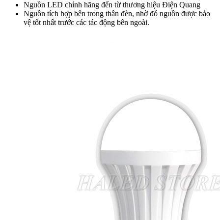
Nguồn LED chính hãng đến từ thương hiệu Điện Quang
Nguồn tích hợp bên trong thân đèn, nhờ đó nguồn được bảo
vệ tốt nhất trước các tác động bên ngoài.