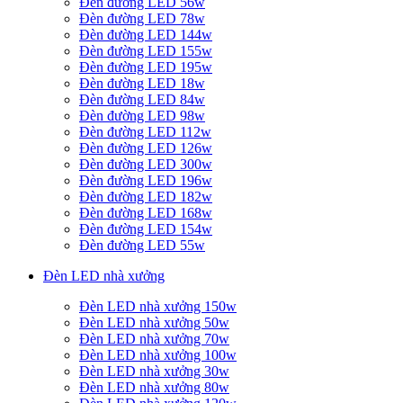
Đèn đường LED 56w
Đèn đường LED 78w
Đèn đường LED 144w
Đèn đường LED 155w
Đèn đường LED 195w
Đèn đường LED 18w
Đèn đường LED 84w
Đèn đường LED 98w
Đèn đường LED 112w
Đèn đường LED 126w
Đèn đường LED 300w
Đèn đường LED 196w
Đèn đường LED 182w
Đèn đường LED 168w
Đèn đường LED 154w
Đèn đường LED 55w
Đèn LED nhà xưởng
Đèn LED nhà xưởng 150w
Đèn LED nhà xưởng 50w
Đèn LED nhà xưởng 70w
Đèn LED nhà xưởng 100w
Đèn LED nhà xưởng 30w
Đèn LED nhà xưởng 80w