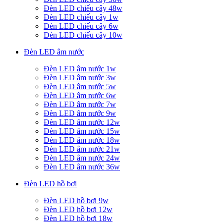
Đèn LED chiếu cây 48w
Đèn LED chiếu cây 1w
Đèn LED chiếu cây 6w
Đèn LED chiếu cây 10w
Đèn LED âm nước
Đèn LED âm nước 1w
Đèn LED âm nước 3w
Đèn LED âm nước 5w
Đèn LED âm nước 6w
Đèn LED âm nước 7w
Đèn LED âm nước 9w
Đèn LED âm nước 12w
Đèn LED âm nước 15w
Đèn LED âm nước 18w
Đèn LED âm nước 21w
Đèn LED âm nước 24w
Đèn LED âm nước 36w
Đèn LED hồ bơi
Đèn LED hồ bơi 9w
Đèn LED hồ bơi 12w
Đèn LED hồ bơi 18w