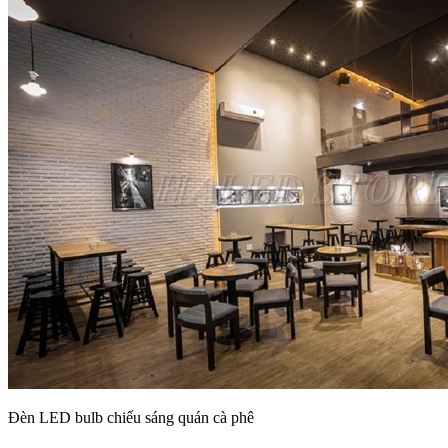
Đèn LED bulb chiếu sáng quán cà phê