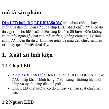
mô tả sản phẩm
Đèn LED bulb ĐQ LEDBUA50 3W
thân nhựa chống cháy,
chống va đập tốt. Đèn sử dụng chip LED SMD chất lượng, có độ
tin cậy cao cho hiệu suất chiếu sáng lên đến 80 lm/w. Đèn không
chứa thủy ngân gây hại cho môi trường, không chứa tia UV làm
ảnh hưởng đến thị giác. Tìm hiểu ngay về mẫu đèn chiếu sáng an
toàn này qua bài viết dưới đây.
1. Xuất xứ linh kiện
1.1 Chip LED
Chip LED SMD
của Đèn LED bulb ĐQ LEDBUA50 3W
được nhập khẩu chính hãng từ Samsung - thương hiệu nổi
tiếng và uy tín hàng đầu thế giới.
Chip LED chất lượng, có độ tin cậy và hiệu suất chiếu sáng
cao.
1.2 Nguồn LED