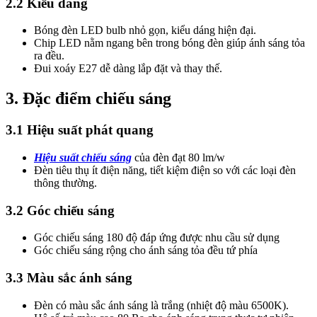
2.2 Kiểu dáng
Bóng đèn LED bulb nhỏ gọn, kiểu dáng hiện đại.
Chip LED nằm ngang bên trong bóng đèn giúp ánh sáng tỏa
ra đều.
Đui xoáy E27 dễ dàng lắp đặt và thay thế.
3. Đặc điểm chiếu sáng
3.1 Hiệu suất phát quang
Hiệu suất chiếu sáng
của đèn đạt 80 lm/w
Đèn tiêu thụ ít điện năng, tiết kiệm điện so với các loại đèn
thông thường.
3.2 Góc chiếu sáng
Góc chiếu sáng 180 độ đáp ứng được nhu cầu sử dụng
Góc chiếu sáng rộng cho ánh sáng tỏa đều tứ phía
3.3 Màu sắc ánh sáng
Đèn có màu sắc ánh sáng là trắng (nhiệt độ màu 6500K).