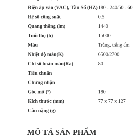
Điện áp vào (VAC), Tần Số (HZ)
180 - 240/50 - 60
Hệ số công suất
0.5
Quang thông (lm)
1440
Tuổi thọ (h)
15000
Màu
Trắng, trắng ấm
Nhiệt độ màu(K)
6500/2700
Chỉ số hoàn màu(Ra)
80
Tiêu chuẩn
Chứng nhận
Góc mở (°)
180
Kích thước (mm)
77 x 77 x 127
Cân nặng (g)
MÔ TẢ SẢN PHẨM