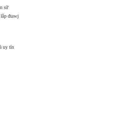
èn sử
 lắp đtawj
 uy tín