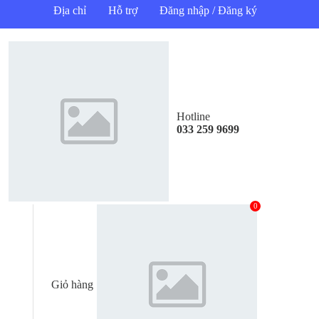
Địa chỉ
Hỗ trợ
Đăng nhập / Đăng ký
Hotline
033 259 9699
0
Giỏ hàng