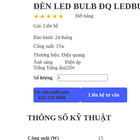
ĐÈN LED BULB ĐQ LEDB
Hết hàng
Giá:
Liên hệ
Bảo hành:
24 tháng
Công suất:
15w
Thương hiệu:
Điện quang
Ánh sáng
Điện áp
Trắng
Trắng ấm
220v
Số lượng
Tư vấn miễn phí
Liên hệ tư vấn
033 259 9699
THÔNG SỐ KỸ THUẬT
Công suất (W)
15