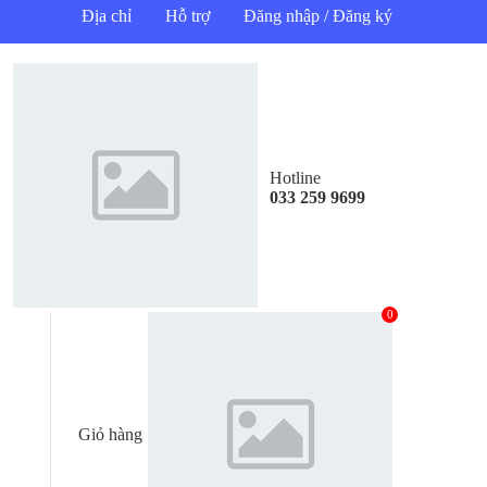
Địa chỉ
Hỗ trợ
Đăng nhập / Đăng ký
Hotline
033 259 9699
0
Giỏ hàng