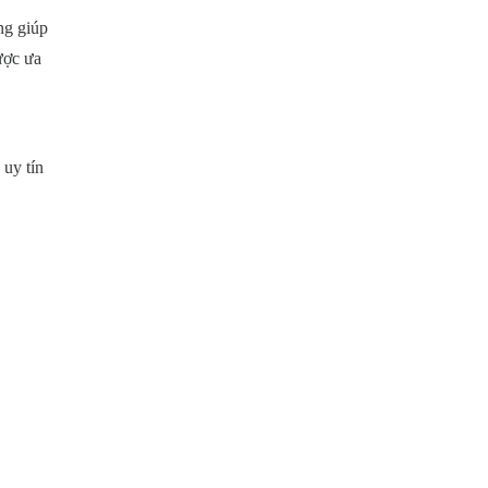
ng giúp
ược ưa
uy tín