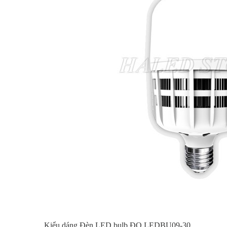
Kiểu dáng Đèn LED bulb ĐQ LEDBU09-30