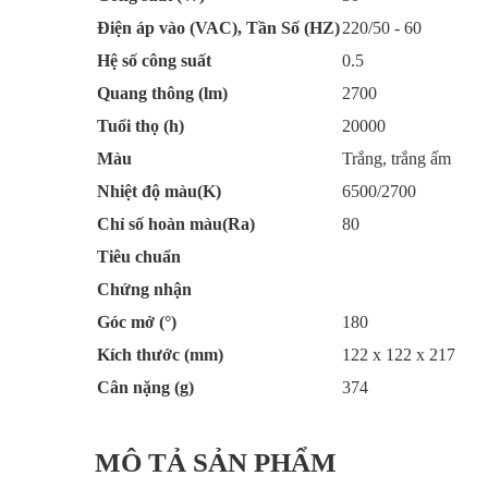
Điện áp vào (VAC), Tần Số (HZ)
220/50 - 60
Hệ số công suất
0.5
Quang thông (lm)
2700
Tuổi thọ (h)
20000
Màu
Trắng, trắng ấm
Nhiệt độ màu(K)
6500/2700
Chỉ số hoàn màu(Ra)
80
Tiêu chuẩn
Chứng nhận
Góc mở (°)
180
Kích thước (mm)
122 x 122 x 217
Cân nặng (g)
374
MÔ TẢ SẢN PHẨM