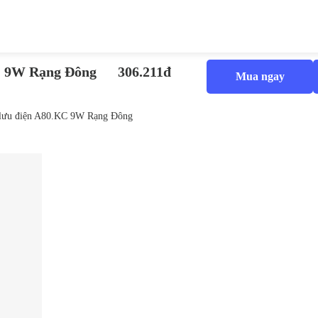
C 9W Rạng Đông
306.211đ
Mua ngay
lưu điện A80.KC 9W Rạng Đông