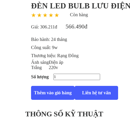
ĐÈN LED BULB LƯU ĐIỆ
Còn hàng
566.490đ
Giá:
306.211đ
Bảo hành:
24 tháng
Công suất:
9w
Thương hiệu:
Rạng Đông
Ánh sáng
Điện áp
Trắng
220v
Số lượng
Thêm vào giỏ hàng
Liên hệ tư vấn
THÔNG SỐ KỸ THUẬT