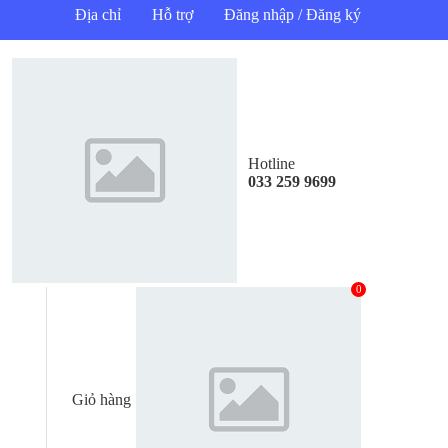
Địa chỉ
Hỗ trợ
Đăng nhập / Đăng ký
Hotline
033 259 9699
0
Giỏ hàng