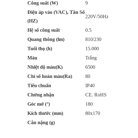
Công suất (W)
9
Điện áp vào (VAC), Tần Số
220V/50Hz
(HZ)
Hệ số công suất
0.5
Quang thông (lm)
810/230
Tuổi thọ (h)
15.000
Màu
Trắng
Nhiệt độ màu(K)
6500
Chỉ số hoàn màu(Ra)
80
Tiêu chuẩn
IP40
Chứng nhận
CE. RoHS
Góc mở (°)
180
Kích thước (mm)
80x170
Cân nặng (g)