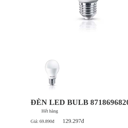
ĐÈN LED BULB 871869682
Hết hàng
129.297đ
Giá:
69.890đ