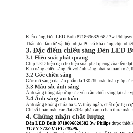
Kiểu dáng Đèn LED Bulb 8718696820582 3w Philipsw
Thân đèn làm từ vật liệu nhựa PC có khả năng chịu nhiệt
3. Đặc điểm chiếu sáng Đèn LED B
3.1 Hiệu suất phát quang
Chip LED hiện đại cho hiệu suất phát quang của đèn đạ
Khả năng chiếu sáng tốt với ánh sáng phát ra mạnh mẽ, li
3.2 Góc chiếu sáng
Góc mở sáng của sản phẩm là 130 độ hoàn toàn giúp các ti
3.3 Màu sắc ánh sáng
Ánh sáng trắng đáp ứng các yêu cầu chiếu sáng tại các vị
3.4 Ánh sáng an toàn
Ánh sáng không chứa tia UV, thủy ngân, chất độc hại cực
Chỉ số hoàn màu cao đạt 80Ra phản ánh chân thực màu sắ
4. Chứng nhận chất lượng
Đèn LED Bulb 8718696820582 3w Philips
được thiết 
TCVN 7722-1/ IEC 60598
.