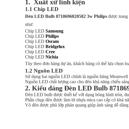
1. Xuất xứ linh kiện
1.1 Chip LED
Đèn LED Bulb 8718696820582 3w Philips
được trang 
như:
Chip LED
Samsung
Chip LED
Philips
Chip LED
Osram
Chip LED
Bridgelux
Chip LED
Cree
Chip LED
Nichia
Tùy theo đơn hàng dự án, khách hàng có thể lựa chọn lo
1.2 Nguồn LED
Sử dụng hai nguồn LED chính là nguồn hãng Meanwell 
Nguồn LED chất lượng cao cho đèn khả năng chiếu sáng
2. Kiểu dáng Đèn LED Bulb 871869
Đèn LED bulb được thiết kế với dạng bóng hình tròn, đ
Phần chụp đèn được làm từ nhựa mica cao cấp có khả n
Vỏ đèn được phủ lớp phản quang giúp ánh sáng dễ dàng 