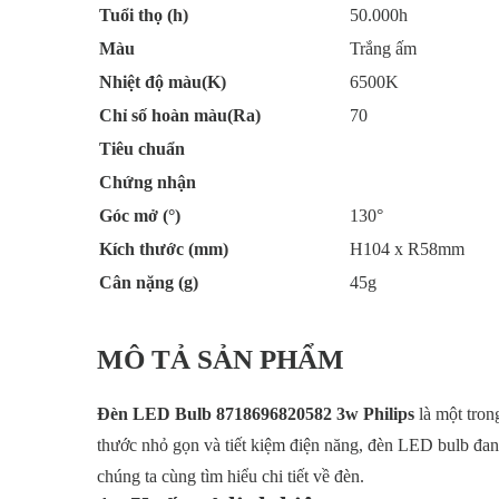
Tuổi thọ (h)
50.000h
Màu
Trắng ấm
Nhiệt độ màu(K)
6500K
Chỉ số hoàn màu(Ra)
70
Tiêu chuẩn
Chứng nhận
Góc mở (°)
130°
Kích thước (mm)
H104 x R58mm
Cân nặng (g)
45g
MÔ TẢ SẢN PHẨM
Đèn LED Bulb 8718696820582 3w Philips
là một tron
thước nhỏ gọn và tiết kiệm điện năng, đèn LED bulb đang
chúng ta cùng tìm hiểu chi tiết về đèn.