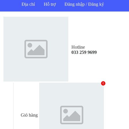
Địa chỉ
Hỗ trợ
Đăng nhập / Đăng ký
Hotline
033 259 9699
0
Giỏ hàng