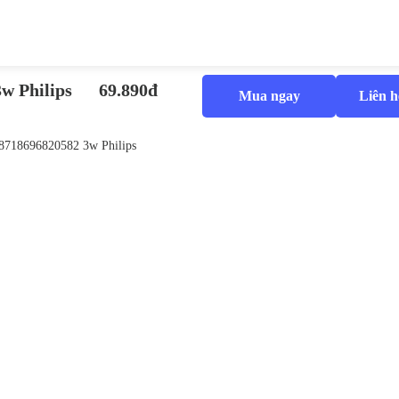
w Philips
69.890đ
Mua ngay
Liên h
8718696820582 3w Philips