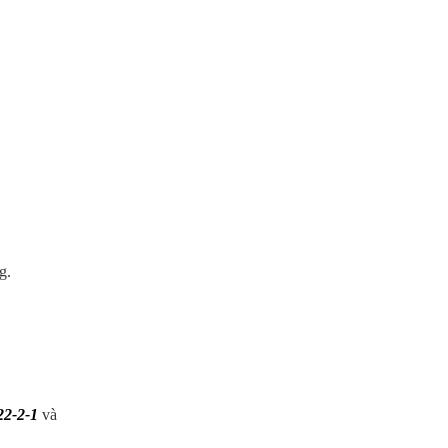
ng.
22-2-1
và