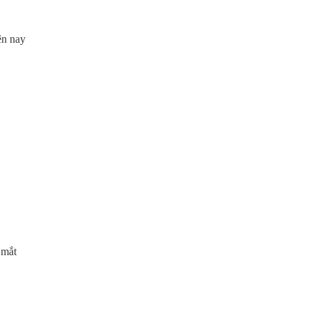
ện nay
 mắt