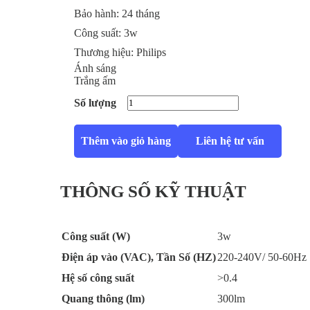
Bảo hành:
24 tháng
Công suất:
3w
Thương hiệu:
Philips
Ánh sáng
Trắng ấm
Số lượng
Thêm vào giỏ hàng
Liên hệ tư vấn
THÔNG SỐ KỸ THUẬT
Công suất (W)
3w
Điện áp vào (VAC), Tần Số (HZ)
220-240V/ 50-60Hz
Hệ số công suất
>0.4
Quang thông (lm)
300lm