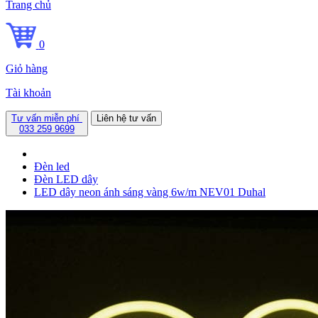
Trang chủ
0
Giỏ hàng
Tài khoản
Tư vấn miễn phí
Liên hệ tư vấn
033 259 9699
Đèn led
Đèn LED dây
LED dây neon ánh sáng vàng 6w/m NEV01 Duhal