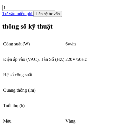
Tư vấn miễn phí
Liên hệ tư vấn
thông số kỹ thuật
Công suất (W)
6w/m
Điện áp vào (VAC), Tần Số (HZ)
220V/50Hz
Hệ số công suất
Quang thông (lm)
Tuổi thọ (h)
Màu
Vàng