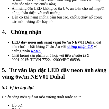
màu sắc vật được chiếu sáng.
Ánh sáng đèn LED không có tia UV, an toàn cho mắt người
dùng; thân thiện với môi trường.
Đèn có khả năng chống bám bụi cao, chống cháy nổ trong
các môi trường dễ cháy nổ.
4. Chứng nhận
LED dây neon ánh sáng vàng 6w/m NEV01 Duhal
đạt
tiêu chuẩn chất lượng Châu Âu với
chứng nhận CE
và
chứng nhận
RoHS
.
Chất lượng sản phẩm phù hợp với
tiêu chuẩn ISO
9001:2015: TCVN 7722-1:2009/IEC 60598.
5. Tư vấn lắp đặt LED dây neon ánh sáng
vàng 6w/m NEV01 Duhal
5.1 Vị trí lắp đặt
Chiếu sáng hiệu quả tại môi trường dưới nước như:
Hồ bơi