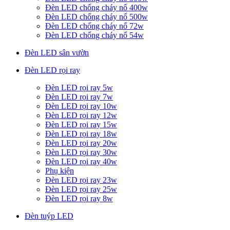
Đèn LED chống cháy nổ 400w
Đèn LED chống cháy nổ 500w
Đèn LED chống cháy nổ 72w
Đèn LED chống cháy nổ 54w
Đèn LED sân vườn
Đèn LED rọi ray
Đèn LED rọi ray 5w
Đèn LED rọi ray 7w
Đèn LED rọi ray 10w
Đèn LED rọi ray 12w
Đèn LED rọi ray 15w
Đèn LED rọi ray 18w
Đèn LED rọi ray 20w
Đèn LED rọi ray 30w
Đèn LED rọi ray 40w
Phụ kiện
Đèn LED rọi ray 23w
Đèn LED rọi ray 25w
Đèn LED rọi ray 8w
Đèn tuýp LED