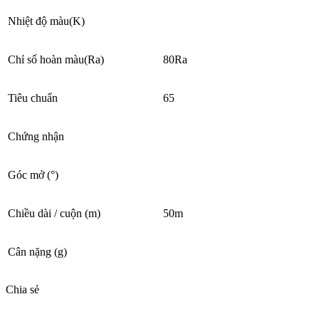
Nhiệt độ màu(K)
Chỉ số hoàn màu(Ra)
80Ra
Tiêu chuẩn
65
Chứng nhận
Góc mở (°)
Chiều dài / cuộn (m)
50m
Cân nặng (g)
Chia sẻ