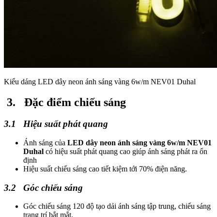
Kiểu dáng LED dây neon ánh sáng vàng 6w/m NEV01 Duhal
3. Đặc điểm chiếu sáng
3.1 Hiệu suất phát quang
Ánh sáng của
LED dây neon ánh sáng vàng 6w/m NEV01
Duhal
có hiệu suất phát quang cao giúp ánh sáng phát ra ổn
định
Hiệu suất chiếu sáng cao tiết kiệm tới 70% điện năng.
3.2 Góc chiếu sáng
Góc chiếu sáng 120 độ tạo dải ánh sáng tập trung, chiếu sáng
trang trí bắt mắt.