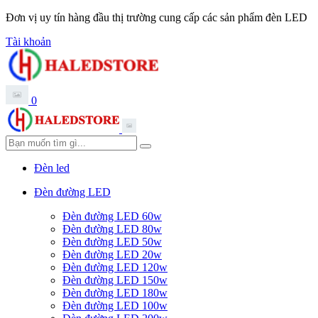
Đơn vị uy tín hàng đầu thị trường cung cấp các sản phẩm đèn LED
Tài khoản
0
Đèn led
Đèn đường LED
Đèn đường LED 60w
Đèn đường LED 80w
Đèn đường LED 50w
Đèn đường LED 20w
Đèn đường LED 120w
Đèn đường LED 150w
Đèn đường LED 180w
Đèn đường LED 100w