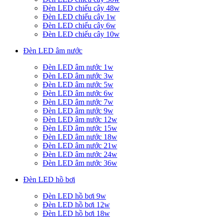
Đèn LED chiếu cây 48w
Đèn LED chiếu cây 1w
Đèn LED chiếu cây 6w
Đèn LED chiếu cây 10w
Đèn LED âm nước
Đèn LED âm nước 1w
Đèn LED âm nước 3w
Đèn LED âm nước 5w
Đèn LED âm nước 6w
Đèn LED âm nước 7w
Đèn LED âm nước 9w
Đèn LED âm nước 12w
Đèn LED âm nước 15w
Đèn LED âm nước 18w
Đèn LED âm nước 21w
Đèn LED âm nước 24w
Đèn LED âm nước 36w
Đèn LED hồ bơi
Đèn LED hồ bơi 9w
Đèn LED hồ bơi 12w
Đèn LED hồ bơi 18w