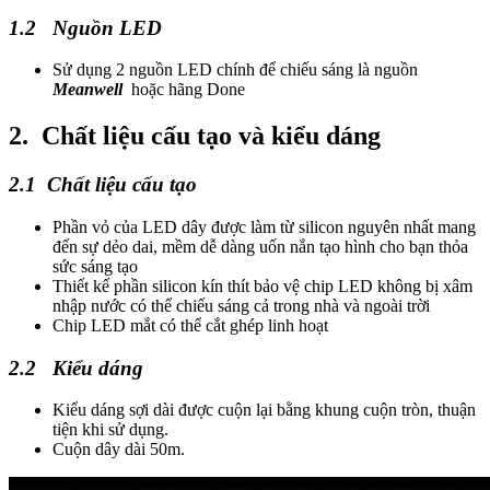
1.2 Nguồn LED
Sử dụng 2 nguồn LED chính để chiếu sáng là nguồn
Meanwell
hoặc hãng Done
2. Chất liệu cấu tạo và kiểu dáng
2.1 Chất liệu cấu tạo
Phần vỏ của LED dây được làm từ silicon nguyên nhất mang
đến sự dẻo dai, mềm dễ dàng uốn nắn tạo hình cho bạn thỏa
sức sáng tạo
Thiết kế phần silicon kín thít bảo vệ chip LED không bị xâm
nhập nước có thể chiếu sáng cả trong nhà và ngoài trời
Chip LED mắt có thể cắt ghép linh hoạt
2.2 Kiểu dáng
Kiểu dáng sợi dài được cuộn lại bằng khung cuộn tròn, thuận
tiện khi sử dụng.
Cuộn dây dài 50m.