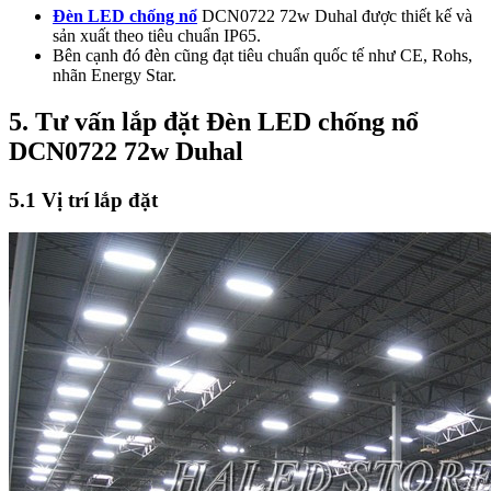
Đèn LED chống nổ
DCN0722 72w Duhal được thiết kế và
sản xuất theo tiêu chuẩn IP65.
Bên cạnh đó đèn cũng đạt tiêu chuẩn quốc tế như CE, Rohs,
nhãn Energy Star.
5. Tư vấn lắp đặt Đèn LED chống nổ
DCN0722 72w Duhal
5.1 Vị trí lắp đặt