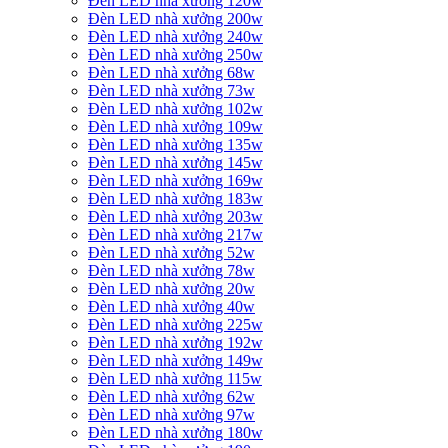
Đèn LED nhà xưởng 120w
Đèn LED nhà xưởng 200w
Đèn LED nhà xưởng 240w
Đèn LED nhà xưởng 250w
Đèn LED nhà xưởng 68w
Đèn LED nhà xưởng 73w
Đèn LED nhà xưởng 102w
Đèn LED nhà xưởng 109w
Đèn LED nhà xưởng 135w
Đèn LED nhà xưởng 145w
Đèn LED nhà xưởng 169w
Đèn LED nhà xưởng 183w
Đèn LED nhà xưởng 203w
Đèn LED nhà xưởng 217w
Đèn LED nhà xưởng 52w
Đèn LED nhà xưởng 78w
Đèn LED nhà xưởng 20w
Đèn LED nhà xưởng 40w
Đèn LED nhà xưởng 225w
Đèn LED nhà xưởng 192w
Đèn LED nhà xưởng 149w
Đèn LED nhà xưởng 115w
Đèn LED nhà xưởng 62w
Đèn LED nhà xưởng 97w
Đèn LED nhà xưởng 180w