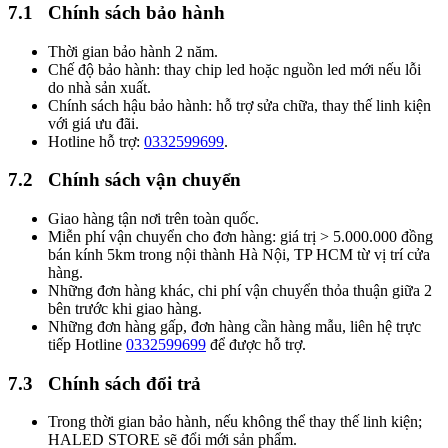
7.1 Chính sách bảo hành
Thời gian bảo hành 2 năm.
Chế độ bảo hành: thay chip led hoặc nguồn led mới nếu lỗi
do nhà sản xuất.
Chính sách hậu bảo hành: hỗ trợ sửa chữa, thay thế linh kiện
với giá ưu đãi.
Hotline hỗ trợ:
0332599699
.
7.2 Chính sách vận chuyển
Giao hàng tận nơi trên toàn quốc.
Miễn phí vận chuyển cho đơn hàng: giá trị > 5.000.000 đồng
bán kính 5km trong nội thành Hà Nội, TP HCM từ vị trí cửa
hàng.
Những đơn hàng khác, chi phí vận chuyển thỏa thuận giữa 2
bên trước khi giao hàng.
Những đơn hàng gấp, đơn hàng cần hàng mẫu, liên hệ trực
tiếp Hotline
0332599699
để được hỗ trợ.
7.3 Chính sách đổi trả
Trong thời gian bảo hành, nếu không thể thay thế linh kiện;
HALED STORE sẽ đổi mới sản phẩm.