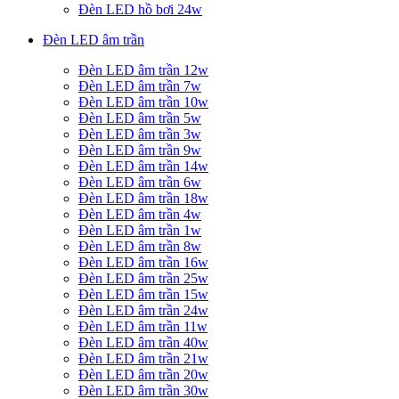
Đèn LED hồ bơi 24w
Đèn LED âm trần
Đèn LED âm trần 12w
Đèn LED âm trần 7w
Đèn LED âm trần 10w
Đèn LED âm trần 5w
Đèn LED âm trần 3w
Đèn LED âm trần 9w
Đèn LED âm trần 14w
Đèn LED âm trần 6w
Đèn LED âm trần 18w
Đèn LED âm trần 4w
Đèn LED âm trần 1w
Đèn LED âm trần 8w
Đèn LED âm trần 16w
Đèn LED âm trần 25w
Đèn LED âm trần 15w
Đèn LED âm trần 24w
Đèn LED âm trần 11w
Đèn LED âm trần 40w
Đèn LED âm trần 21w
Đèn LED âm trần 20w
Đèn LED âm trần 30w