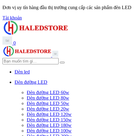
Đơn vị uy tín hàng đầu thị trường cung cấp các sản phẩm đèn LED
Tài khoản
0
Đèn led
Đèn đường LED
Đèn đường LED 60w
Đèn đường LED 80w
Đèn đường LED 50w
Đèn đường LED 20w
Đèn đường LED 120w
Đèn đường LED 150w
Đèn đường LED 180w
Đèn đường LED 100w