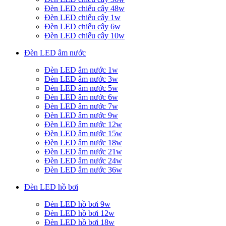
Đèn LED chiếu cây 48w
Đèn LED chiếu cây 1w
Đèn LED chiếu cây 6w
Đèn LED chiếu cây 10w
Đèn LED âm nước
Đèn LED âm nước 1w
Đèn LED âm nước 3w
Đèn LED âm nước 5w
Đèn LED âm nước 6w
Đèn LED âm nước 7w
Đèn LED âm nước 9w
Đèn LED âm nước 12w
Đèn LED âm nước 15w
Đèn LED âm nước 18w
Đèn LED âm nước 21w
Đèn LED âm nước 24w
Đèn LED âm nước 36w
Đèn LED hồ bơi
Đèn LED hồ bơi 9w
Đèn LED hồ bơi 12w
Đèn LED hồ bơi 18w