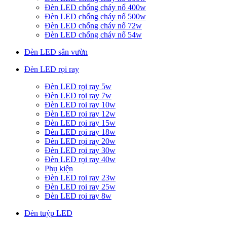
Đèn LED chống cháy nổ 400w
Đèn LED chống cháy nổ 500w
Đèn LED chống cháy nổ 72w
Đèn LED chống cháy nổ 54w
Đèn LED sân vườn
Đèn LED rọi ray
Đèn LED rọi ray 5w
Đèn LED rọi ray 7w
Đèn LED rọi ray 10w
Đèn LED rọi ray 12w
Đèn LED rọi ray 15w
Đèn LED rọi ray 18w
Đèn LED rọi ray 20w
Đèn LED rọi ray 30w
Đèn LED rọi ray 40w
Phụ kiện
Đèn LED rọi ray 23w
Đèn LED rọi ray 25w
Đèn LED rọi ray 8w
Đèn tuýp LED