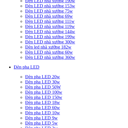
Đèn LED nhà xưởng 190w
Đèn LED nhà xưởng 153w
Đèn LED nhà xưởng 75w
Đèn LED nhà xưởng 69w
Đèn LED nhà xưởng 111w
Đèn LED nhà xưởng 119w
Đèn LED nhà xưởng 144w
Đèn LED nhà xưởng 199w
Đèn LED nhà xưởng 300w
Đèn led nhà xưởng 182w
Đèn LED nhà xưởng 60w
Đèn LED nhà xưởng 360w
Đèn pha LED
Đèn pha LED 20w
Đèn pha LED 30w
Đèn pha LED 50W
Đèn pha LED 100w
Đèn pha LED 150w
Đèn pha LED 18w
Đèn pha LED 60w
Đèn pha LED 10w
Đèn pha LED 9w
Đèn pha LED 5w