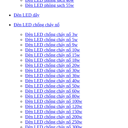
Đèn LED phòng sạch 40w
Đèn LED phòng sạch 55w
Đèn LED dây
Đèn LED chống cháy nổ
Đèn LED chống cháy nổ 3w
Đèn LED chống cháy nổ 5w
Đèn LED chống cháy nổ 9w
Đèn LED chống cháy nổ 10w
Đèn LED chống cháy nổ 15w
Đèn LED chống cháy nổ 18w
Đèn LED chống cháy nổ 20w
Đèn LED chống cháy nổ 30w
Đèn LED chống cháy nổ 36w
Đèn LED chống cháy nổ 40w
Đèn LED chống cháy nổ 50w
Đèn LED chống cháy nổ 60w
Đèn LED chống cháy nổ 80w
Đèn LED chống cháy nổ 100w
Đèn LED chống cháy nổ 120w
Đèn LED chống cháy nổ 150w
Đèn LED chống cháy nổ 200w
Đèn LED chống cháy nổ 250w
Đèn LED chống cháy nổ 300w