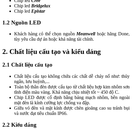
Chip led
Cree
Chip led
Bridgelux
Chip led
Epistar
1.2 Nguồn LED
Khách hàng có thể chọn nguồn
Meanwell
hoặc hãng Done,
tùy yêu cầu dự án hoặc khả năng tài chính.
2. Chất liệu cấu tạo và kiểu dáng
2.1 Chất liệu cấu tạo
Chất liệu cấu tạo không chứa các chất dễ cháy nổ như: thủy
ngân, lưu huỳnh,...
Toàn bộ thân đèn được cấu tạo từ chất liệu hợp kim nhôm sơn
tĩnh điện màu vàng. Khả năng chịu nhiệt tốt ~ 450 độ C.
Chip LED được cố định bằng bảng mạch nhôm, bên ngoài
mặt đèn là kính cường lực chống va đập.
Giữa vỏ đèn và mặt kính được chèn gioăng cao su tránh bụi
và nước đạt tiêu chuẩn IP66.
2.2 Kiểu dáng