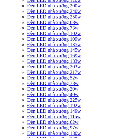
Đèn LED nhà xưởng 120w
Đèn LED nhà xưởng 200w
Đèn LED nhà xưởng 240w
Đèn LED nhà xưởng 250w
Đèn LED nhà xưởng 68w
Đèn LED nhà xưởng 73w
Đèn LED nhà xưởng 102w
Đèn LED nhà xưởng 109w
Đèn LED nhà xưởng 135w
Đèn LED nhà xưởng 145w
Đèn LED nhà xưởng 169w
Đèn LED nhà xưởng 183w
Đèn LED nhà xưởng 203w
Đèn LED nhà xưởng 217w
Đèn LED nhà xưởng 52w
Đèn LED nhà xưởng 78w
Đèn LED nhà xưởng 20w
Đèn LED nhà xưởng 40w
Đèn LED nhà xưởng 225w
Đèn LED nhà xưởng 192w
Đèn LED nhà xưởng 149w
Đèn LED nhà xưởng 115w
Đèn LED nhà xưởng 62w
Đèn LED nhà xưởng 97w
Đèn LED nhà xưởng 180w