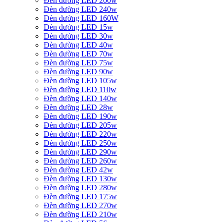
Đèn đường LED 200w
Đèn đường LED 240w
Đèn đường LED 160W
Đèn đường LED 15w
Đèn đường LED 30w
Đèn đường LED 40w
Đèn đường LED 70w
Đèn đường LED 75w
Đèn đường LED 90w
Đèn đường LED 105w
Đèn đường LED 110w
Đèn đường LED 140w
Đèn đường LED 28w
Đèn đường LED 190w
Đèn đường LED 205w
Đèn đường LED 220w
Đèn đường LED 250w
Đèn đường LED 290w
Đèn đường LED 260w
Đèn đường LED 42w
Đèn đường LED 130w
Đèn đường LED 280w
Đèn đường LED 175w
Đèn đường LED 270w
Đèn đường LED 210w