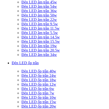
Đèn LED âm trần 45w
Đèn LED âm trần 54w
Đèn LED âm trần 36w
Đèn LED âm trần 50w
Đèn LED âm trần 22w
Đèn LED âm trần 9.5w
Đèn LED âm trần 11.5w
Đèn LED âm trần 5.5w
Đèn LED âm trần 14.5w
Đèn LED âm trần 15.5w
Đèn LED âm trần 19w
Đèn LED âm trần 20.5w
Đèn LED âm trần 34w
Đèn LED ốp trần
Đèn LED ốp trần 40w
Đèn LED ốp trần 24w
Đèn LED ốp trần 18w
Đèn LED ốp trần 12w
Đèn LED ốp trần 6w
Đèn LED ốp trần 7w
Đèn LED ốp trần 10w
Đèn LED ốp trần 15w
Đèn LED ốp trần 20w