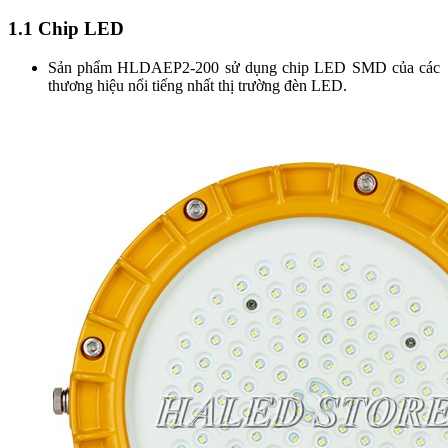
1.1 Chip LED
Sản phẩm HLDAEP2-200 sử dụng chip LED SMD của các
thương hiệu nổi tiếng nhất thị trường đèn LED.