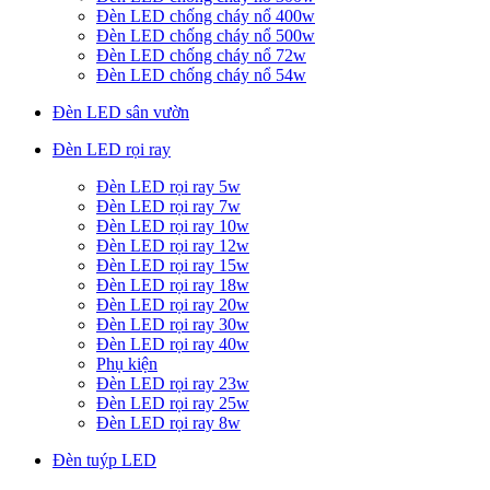
Đèn LED chống cháy nổ 400w
Đèn LED chống cháy nổ 500w
Đèn LED chống cháy nổ 72w
Đèn LED chống cháy nổ 54w
Đèn LED sân vườn
Đèn LED rọi ray
Đèn LED rọi ray 5w
Đèn LED rọi ray 7w
Đèn LED rọi ray 10w
Đèn LED rọi ray 12w
Đèn LED rọi ray 15w
Đèn LED rọi ray 18w
Đèn LED rọi ray 20w
Đèn LED rọi ray 30w
Đèn LED rọi ray 40w
Phụ kiện
Đèn LED rọi ray 23w
Đèn LED rọi ray 25w
Đèn LED rọi ray 8w
Đèn tuýp LED