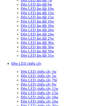
Đèn LED âm đất 7w
Đèn LED âm đất 9w
Đèn LED âm đất 10w
Đèn LED âm đất 12w
Đèn LED âm đất 15w
Đèn LED âm đất 16w
Đèn LED âm đất 18w
Đèn LED âm đất 20w
Đèn LED âm đất 24w
Đèn LED âm đất 25w
Đèn LED âm đất 30w
Đèn LED âm đất 36w
Đèn LED âm đất 50w
Đèn LED âm đất 31w
Đèn LED chiếu cây
Đèn LED chiếu cây 3w
Đèn LED chiếu cây 5w
Đèn LED chiếu cây 7W
Đèn LED chiếu cây 9w
Đèn LED chiếu cây 12w
Đèn LED chiếu cây 15w
Đèn LED chiếu cây 18w
Đèn LED chiếu cây 24w
Đèn LED chiếu cây 36w