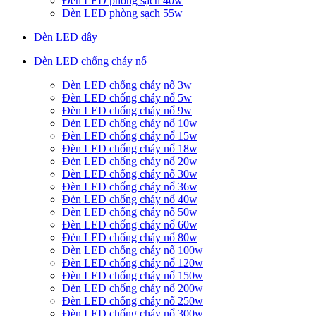
Đèn LED phòng sạch 40w
Đèn LED phòng sạch 55w
Đèn LED dây
Đèn LED chống cháy nổ
Đèn LED chống cháy nổ 3w
Đèn LED chống cháy nổ 5w
Đèn LED chống cháy nổ 9w
Đèn LED chống cháy nổ 10w
Đèn LED chống cháy nổ 15w
Đèn LED chống cháy nổ 18w
Đèn LED chống cháy nổ 20w
Đèn LED chống cháy nổ 30w
Đèn LED chống cháy nổ 36w
Đèn LED chống cháy nổ 40w
Đèn LED chống cháy nổ 50w
Đèn LED chống cháy nổ 60w
Đèn LED chống cháy nổ 80w
Đèn LED chống cháy nổ 100w
Đèn LED chống cháy nổ 120w
Đèn LED chống cháy nổ 150w
Đèn LED chống cháy nổ 200w
Đèn LED chống cháy nổ 250w
Đèn LED chống cháy nổ 300w