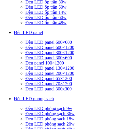
Đèn LED ốp trần 30w
Đèn LED ốp trần 50w
Đèn LED ốp trần 14w
Đèn LED ốp trần 60w
Đèn LED ốp trần 48w
Đèn LED panel
Đèn LED panel 600×600
Đèn LED panel 600×1200
Đèn LED panel 300×1200
Đèn LED panel 300×600
Đèn panel 100×1200
Đèn LED panel 130×1200
Đèn LED panel 200×1200
Đèn LED panel 65×1200
Đèn LED panel 70×1200
Đèn LED panel 300x300
Đèn LED phòng sạch
Đèn LED phòng sạch 9w
Đèn LED phòng sạch 36w
Đèn LED phòng sạch 18w
Đèn LED phòng sạch 20w