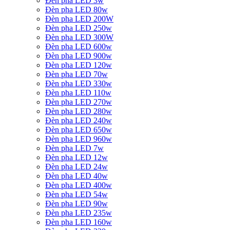
Đèn pha LED 3w
Đèn pha LED 80w
Đèn pha LED 200W
Đèn pha LED 250w
Đèn pha LED 300W
Đèn pha LED 600w
Đèn pha LED 900w
Đèn pha LED 120w
Đèn pha LED 70w
Đèn pha LED 330w
Đèn pha LED 110w
Đèn pha LED 270w
Đèn pha LED 280w
Đèn pha LED 240w
Đèn pha LED 650w
Đèn pha LED 960w
Đèn pha LED 7w
Đèn pha LED 12w
Đèn pha LED 24w
Đèn pha LED 40w
Đèn pha LED 400w
Đèn pha LED 54w
Đèn pha LED 90w
Đèn pha LED 235w
Đèn pha LED 160w