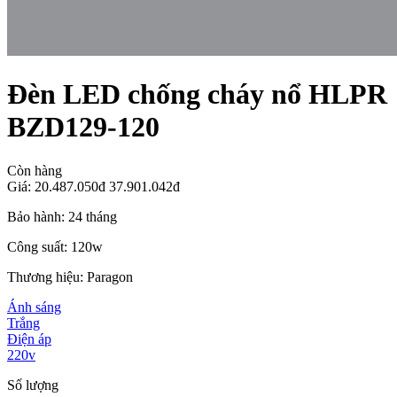
Đèn LED chống cháy nổ HLPR
BZD129-120
Còn hàng
Giá:
20.487.050đ
37.901.042đ
Bảo hành:
24 tháng
Công suất:
120w
Thương hiệu:
Paragon
Ánh sáng
Trắng
Điện áp
220v
Số lượng