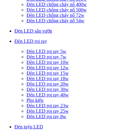
Đèn LED chống cháy nổ 400w
Đèn LED chống cháy nổ 500w
Đèn LED chống cháy nổ 72w
Đèn LED chống cháy nổ 54w
Đèn LED sân vườn
Đèn LED rọi ray
Đèn LED rọi ray 5w
Đèn LED rọi ray 7w
Đèn LED rọi ray 10w
Đèn LED rọi ray 12w
Đèn LED rọi ray 15w
Đèn LED rọi ray 18w
Đèn LED rọi ray 20w
Đèn LED rọi ray 30w
Đèn LED rọi ray 40w
Phụ kiện
Đèn LED rọi ray 23w
Đèn LED rọi ray 25w
Đèn LED rọi ray 8w
Đèn tuýp LED