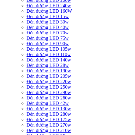
Đèn đường LED 200w
Đèn đường LED 240w
Đèn đường LED 160W
Đèn đường LED 15w
Đèn đường LED 30w
Đèn đường LED 40w
Đèn đường LED 70w
Đèn đường LED 75w
Đèn đường LED 90w
Đèn đường LED 105w
Đèn đường LED 110w
Đèn đường LED 140w
Đèn đường LED 28w
Đèn đường LED 190w
Đèn đường LED 205w
Đèn đường LED 220w
Đèn đường LED 250w
Đèn đường LED 290w
Đèn đường LED 260w
Đèn đường LED 42w
Đèn đường LED 130w
Đèn đường LED 280w
Đèn đường LED 175w
Đèn đường LED 270w
Đèn đường LED 210w