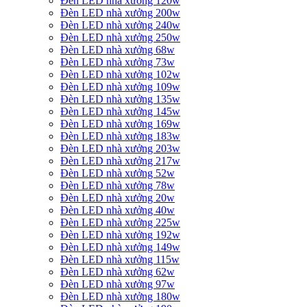
Đèn LED nhà xưởng 120w
Đèn LED nhà xưởng 200w
Đèn LED nhà xưởng 240w
Đèn LED nhà xưởng 250w
Đèn LED nhà xưởng 68w
Đèn LED nhà xưởng 73w
Đèn LED nhà xưởng 102w
Đèn LED nhà xưởng 109w
Đèn LED nhà xưởng 135w
Đèn LED nhà xưởng 145w
Đèn LED nhà xưởng 169w
Đèn LED nhà xưởng 183w
Đèn LED nhà xưởng 203w
Đèn LED nhà xưởng 217w
Đèn LED nhà xưởng 52w
Đèn LED nhà xưởng 78w
Đèn LED nhà xưởng 20w
Đèn LED nhà xưởng 40w
Đèn LED nhà xưởng 225w
Đèn LED nhà xưởng 192w
Đèn LED nhà xưởng 149w
Đèn LED nhà xưởng 115w
Đèn LED nhà xưởng 62w
Đèn LED nhà xưởng 97w
Đèn LED nhà xưởng 180w