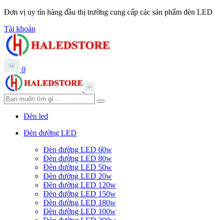
Đơn vị uy tín hàng đầu thị trường cung cấp các sản phẩm đèn LED
Tài khoản
0
Đèn led
Đèn đường LED
Đèn đường LED 60w
Đèn đường LED 80w
Đèn đường LED 50w
Đèn đường LED 20w
Đèn đường LED 120w
Đèn đường LED 150w
Đèn đường LED 180w
Đèn đường LED 100w