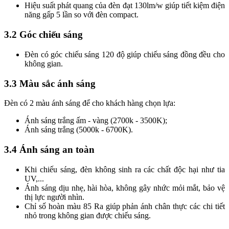
Hiệu suất phát quang của đèn đạt 130lm/w giúp tiết kiệm điện
năng gấp 5 lần so với đèn compact.
3.2 Góc chiếu sáng
Đèn có góc chiếu sáng 120 độ giúp chiếu sáng đồng đều cho
không gian.
3.3 Màu sắc ánh sáng
Đèn có 2 màu ánh sáng để cho khách hàng chọn lựa:
Ánh sáng trắng ấm - vàng (2700k - 3500K);
Ánh sáng trắng (5000k - 6700K).
3.4 Ánh sáng an toàn
Khi chiếu sáng, đèn không sinh ra các chất độc hại như tia
UV,...
Ánh sáng dịu nhẹ, hài hòa, không gây nhức mỏi mắt, bảo vệ
thị lực người nhìn.
Chỉ số hoàn màu 85 Ra giúp phản ánh chân thực các chi tiết
nhỏ trong không gian được chiếu sáng.