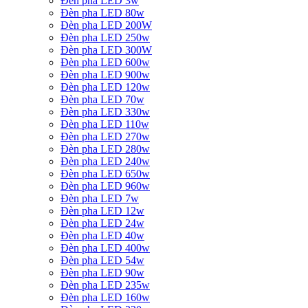
Đèn pha LED 3w
Đèn pha LED 80w
Đèn pha LED 200W
Đèn pha LED 250w
Đèn pha LED 300W
Đèn pha LED 600w
Đèn pha LED 900w
Đèn pha LED 120w
Đèn pha LED 70w
Đèn pha LED 330w
Đèn pha LED 110w
Đèn pha LED 270w
Đèn pha LED 280w
Đèn pha LED 240w
Đèn pha LED 650w
Đèn pha LED 960w
Đèn pha LED 7w
Đèn pha LED 12w
Đèn pha LED 24w
Đèn pha LED 40w
Đèn pha LED 400w
Đèn pha LED 54w
Đèn pha LED 90w
Đèn pha LED 235w
Đèn pha LED 160w