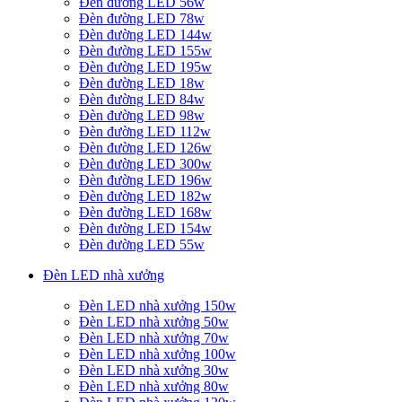
Đèn đường LED 56w
Đèn đường LED 78w
Đèn đường LED 144w
Đèn đường LED 155w
Đèn đường LED 195w
Đèn đường LED 18w
Đèn đường LED 84w
Đèn đường LED 98w
Đèn đường LED 112w
Đèn đường LED 126w
Đèn đường LED 300w
Đèn đường LED 196w
Đèn đường LED 182w
Đèn đường LED 168w
Đèn đường LED 154w
Đèn đường LED 55w
Đèn LED nhà xưởng
Đèn LED nhà xưởng 150w
Đèn LED nhà xưởng 50w
Đèn LED nhà xưởng 70w
Đèn LED nhà xưởng 100w
Đèn LED nhà xưởng 30w
Đèn LED nhà xưởng 80w