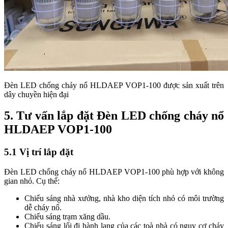
Đèn LED chống cháy nổ HLDAEP VOP1-100 được sản xuất trên
dây chuyền hiện đại
5. Tư vấn lắp đặt Đèn LED chống cháy nổ
HLDAEP VOP1-100
5.1 Vị trí lắp đặt
Đèn LED chống cháy nổ HLDAEP VOP1-100 phù hợp với không
gian nhỏ. Cụ thể:
Chiếu sáng nhà xưởng, nhà kho diện tích nhỏ có môi trường
dễ cháy nổ.
Chiếu sáng trạm xăng dầu.
Chiếu sáng lối đi hành lang của các toà nhà có nguy cơ cháy