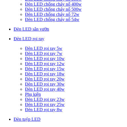
Đèn LED chống cháy nổ 400w
Đèn LED chống cháy nổ 500w
Đèn LED chống cháy nổ 72w
Đèn LED chống cháy nổ 54w
Đèn LED sân vườn
Đèn LED rọi ray
Đèn LED rọi ray 5w
Đèn LED rọi ray 7w
Đèn LED rọi ray 10w
Đèn LED rọi ray 12w
Đèn LED rọi ray 15w
Đèn LED rọi ray 18w
Đèn LED rọi ray 20w
Đèn LED rọi ray 30w
Đèn LED rọi ray 40w
Phụ kiện
Đèn LED rọi ray 23w
Đèn LED rọi ray 25w
Đèn LED rọi ray 8w
Đèn tuýp LED