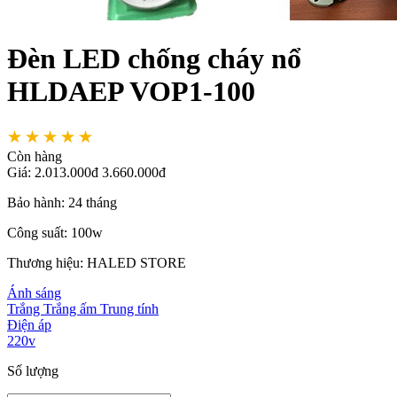
Đèn LED chống cháy nổ
HLDAEP VOP1-100
Còn hàng
Giá:
2.013.000đ
3.660.000đ
Bảo hành:
24 tháng
Công suất:
100w
Thương hiệu:
HALED STORE
Ánh sáng
Trắng
Trắng ấm
Trung tính
Điện áp
220v
Số lượng