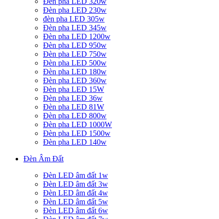
Đèn pha LED 320w
Đèn pha LED 230w
đèn pha LED 305w
Đèn pha LED 345w
Đèn pha LED 1200w
Đèn pha LED 950w
Đèn pha LED 750w
Đèn pha LED 500w
Đèn pha LED 180w
Đèn pha LED 360w
Đèn pha LED 15W
Đèn pha LED 36w
Đèn pha LED 81W
Đèn pha LED 800w
Đèn pha LED 1000W
Đèn pha LED 1500w
Đèn pha LED 140w
Đèn Âm Đất
Đèn LED âm đất 1w
Đèn LED âm đất 3w
Đèn LED âm đất 4w
Đèn LED âm đất 5w
Đèn LED âm đất 6w