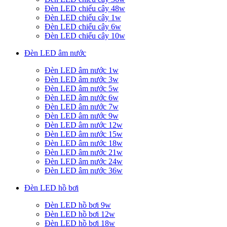
Đèn LED chiếu cây 48w
Đèn LED chiếu cây 1w
Đèn LED chiếu cây 6w
Đèn LED chiếu cây 10w
Đèn LED âm nước
Đèn LED âm nước 1w
Đèn LED âm nước 3w
Đèn LED âm nước 5w
Đèn LED âm nước 6w
Đèn LED âm nước 7w
Đèn LED âm nước 9w
Đèn LED âm nước 12w
Đèn LED âm nước 15w
Đèn LED âm nước 18w
Đèn LED âm nước 21w
Đèn LED âm nước 24w
Đèn LED âm nước 36w
Đèn LED hồ bơi
Đèn LED hồ bơi 9w
Đèn LED hồ bơi 12w
Đèn LED hồ bơi 18w