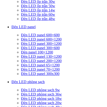
Đèn LED ốp trần 30w
Đèn LED ốp trần 50w
Đèn LED ốp trần 14w
Đèn LED ốp trần 60w
Đèn LED ốp trần 48w
Đèn LED panel
Đèn LED panel 600×600
Đèn LED panel 600×1200
Đèn LED panel 300×1200
Đèn LED panel 300×600
Đèn panel 100×1200
Đèn LED panel 130×1200
Đèn LED panel 200×1200
Đèn LED panel 65×1200
Đèn LED panel 70×1200
Đèn LED panel 300x300
Đèn LED phòng sạch
Đèn LED phòng sạch 9w
Đèn LED phòng sạch 36w
Đèn LED phòng sạch 18w
Đèn LED phòng sạch 20w