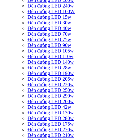
Đèn đường LED 200w
Đèn đường LED 240w
Đèn đường LED 160W
Đèn đường LED 15w
Đèn đường LED 30w
Đèn đường LED 40w
Đèn đường LED 70w
Đèn đường LED 75w
Đèn đường LED 90w
Đèn đường LED 105w
Đèn đường LED 110w
Đèn đường LED 140w
Đèn đường LED 28w
Đèn đường LED 190w
Đèn đường LED 205w
Đèn đường LED 220w
Đèn đường LED 250w
Đèn đường LED 290w
Đèn đường LED 260w
Đèn đường LED 42w
Đèn đường LED 130w
Đèn đường LED 280w
Đèn đường LED 175w
Đèn đường LED 270w
Đèn đường LED 210w