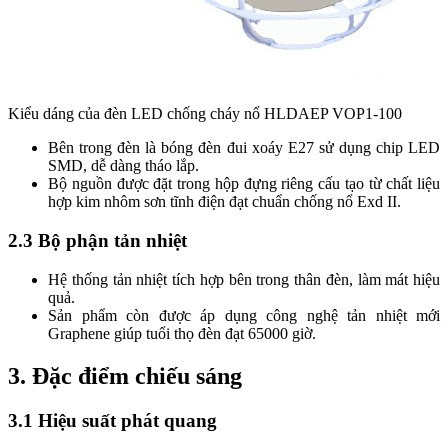
Kiểu dáng của đèn LED chống cháy nổ HLDAEP VOP1-100
Bên trong đèn là bóng đèn đui xoáy E27 sử dụng chip LED
SMD, dễ dàng tháo lắp.
Bộ nguồn được đặt trong hộp đựng riêng cấu tạo từ chất liệu
hợp kim nhôm sơn tĩnh điện đạt chuẩn chống nổ Exd II.
2.3 Bộ phận tản nhiệt
Hệ thống tản nhiệt tích hợp bên trong thân đèn, làm mát hiệu
quả.
Sản phẩm còn được áp dụng công nghệ tản nhiệt mới
Graphene giúp tuổi thọ đèn đạt 65000 giờ.
3. Đặc điểm chiếu sáng
3.1 Hiệu suất phát quang