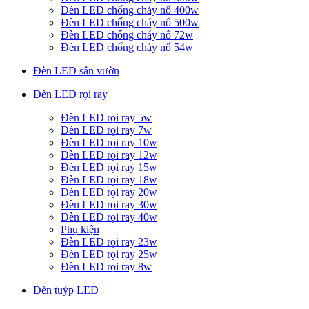
Đèn LED chống cháy nổ 400w
Đèn LED chống cháy nổ 500w
Đèn LED chống cháy nổ 72w
Đèn LED chống cháy nổ 54w
Đèn LED sân vườn
Đèn LED rọi ray
Đèn LED rọi ray 5w
Đèn LED rọi ray 7w
Đèn LED rọi ray 10w
Đèn LED rọi ray 12w
Đèn LED rọi ray 15w
Đèn LED rọi ray 18w
Đèn LED rọi ray 20w
Đèn LED rọi ray 30w
Đèn LED rọi ray 40w
Phụ kiện
Đèn LED rọi ray 23w
Đèn LED rọi ray 25w
Đèn LED rọi ray 8w
Đèn tuýp LED