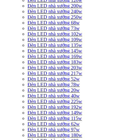
Đèn LED nhà xưởng 120w
Đèn LED nhà xưởng 200w
Đèn LED nhà xưởng 240w
Đèn LED nhà xưởng 250w
Đèn LED nhà xưởng 68w
Đèn LED nhà xưởng 73w
Đèn LED nhà xưởng 102w
Đèn LED nhà xưởng 109w
Đèn LED nhà xưởng 135w
Đèn LED nhà xưởng 145w
Đèn LED nhà xưởng 169w
Đèn LED nhà xưởng 183w
Đèn LED nhà xưởng 203w
Đèn LED nhà xưởng 217w
Đèn LED nhà xưởng 52w
Đèn LED nhà xưởng 78w
Đèn LED nhà xưởng 20w
Đèn LED nhà xưởng 40w
Đèn LED nhà xưởng 225w
Đèn LED nhà xưởng 192w
Đèn LED nhà xưởng 149w
Đèn LED nhà xưởng 115w
Đèn LED nhà xưởng 62w
Đèn LED nhà xưởng 97w
Đèn LED nhà xưởng 180w