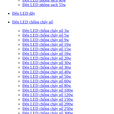
Đèn LED phòng sạch 40w
Đèn LED phòng sạch 55w
Đèn LED dây
Đèn LED chống cháy nổ
Đèn LED chống cháy nổ 3w
Đèn LED chống cháy nổ 5w
Đèn LED chống cháy nổ 9w
Đèn LED chống cháy nổ 10w
Đèn LED chống cháy nổ 15w
Đèn LED chống cháy nổ 18w
Đèn LED chống cháy nổ 20w
Đèn LED chống cháy nổ 30w
Đèn LED chống cháy nổ 36w
Đèn LED chống cháy nổ 40w
Đèn LED chống cháy nổ 50w
Đèn LED chống cháy nổ 60w
Đèn LED chống cháy nổ 80w
Đèn LED chống cháy nổ 100w
Đèn LED chống cháy nổ 120w
Đèn LED chống cháy nổ 150w
Đèn LED chống cháy nổ 200w
Đèn LED chống cháy nổ 250w
Đèn LED chống cháy nổ 300w