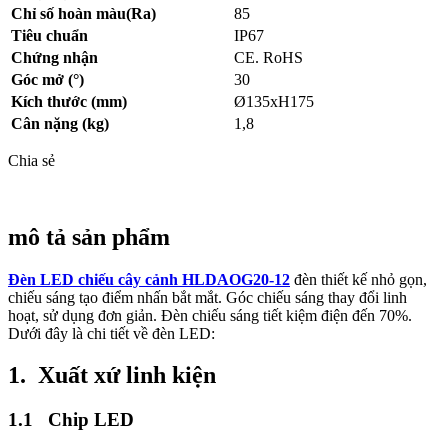
Chỉ số hoàn màu(Ra)
85
Tiêu chuẩn
IP67
Chứng nhận
CE. RoHS
Góc mở (°)
30
Kích thước (mm)
Ø135xH175
Cân nặng (kg)
1,8
Chia sẻ
mô tả sản phẩm
Đèn LED chiếu cây cảnh HLDAOG20-12
đèn thiết kế nhỏ gọn,
chiếu sáng tạo điểm nhấn bắt mắt. Góc chiếu sáng thay đổi linh
hoạt, sử dụng đơn giản. Đèn chiếu sáng tiết kiệm điện đến 70%.
Dưới đây là chi tiết về đèn LED:
1.
Xuất xứ linh kiện
1.1
Chip LED