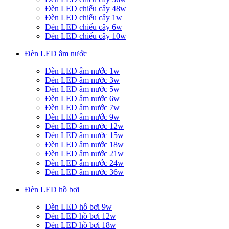
Đèn LED chiếu cây 48w
Đèn LED chiếu cây 1w
Đèn LED chiếu cây 6w
Đèn LED chiếu cây 10w
Đèn LED âm nước
Đèn LED âm nước 1w
Đèn LED âm nước 3w
Đèn LED âm nước 5w
Đèn LED âm nước 6w
Đèn LED âm nước 7w
Đèn LED âm nước 9w
Đèn LED âm nước 12w
Đèn LED âm nước 15w
Đèn LED âm nước 18w
Đèn LED âm nước 21w
Đèn LED âm nước 24w
Đèn LED âm nước 36w
Đèn LED hồ bơi
Đèn LED hồ bơi 9w
Đèn LED hồ bơi 12w
Đèn LED hồ bơi 18w