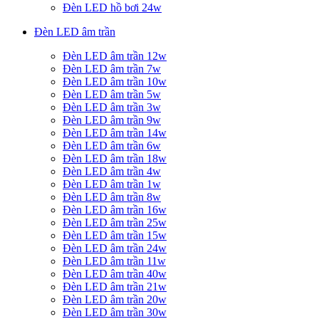
Đèn LED hồ bơi 24w
Đèn LED âm trần
Đèn LED âm trần 12w
Đèn LED âm trần 7w
Đèn LED âm trần 10w
Đèn LED âm trần 5w
Đèn LED âm trần 3w
Đèn LED âm trần 9w
Đèn LED âm trần 14w
Đèn LED âm trần 6w
Đèn LED âm trần 18w
Đèn LED âm trần 4w
Đèn LED âm trần 1w
Đèn LED âm trần 8w
Đèn LED âm trần 16w
Đèn LED âm trần 25w
Đèn LED âm trần 15w
Đèn LED âm trần 24w
Đèn LED âm trần 11w
Đèn LED âm trần 40w
Đèn LED âm trần 21w
Đèn LED âm trần 20w
Đèn LED âm trần 30w