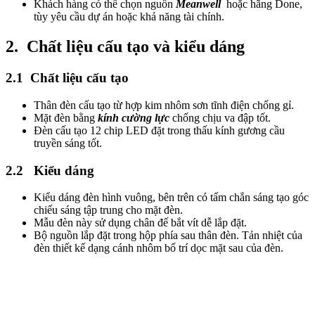
Khách hàng có thể chọn nguồn
Meanwell
hoặc hãng Done,
tùy yêu cầu dự án hoặc khả năng tài chính.
2.
Chất liệu cấu tạo và kiểu dáng
2.1
Chất liệu cấu tạo
Thân đèn cấu tạo từ hợp kim nhôm sơn tĩnh điện chống gỉ.
Mặt đèn bằng
kính cường lực
chống chịu va đập tốt.
Đèn cấu tạo 12 chip LED đặt trong thấu kính gương cầu
truyền sáng tốt.
2.2
Kiểu dáng
Kiểu dáng đèn hình vuông, bên trên có tấm chắn sáng tạo góc
chiếu sáng tập trung cho mặt đèn.
Mẫu đèn này sử dụng chân đế bắt vít dễ lắp đặt.
Bộ nguồn lắp đặt trong hộp phía sau thân đèn. Tản nhiệt của
đèn thiết kế dạng cánh nhôm bố trí dọc mặt sau của đèn.