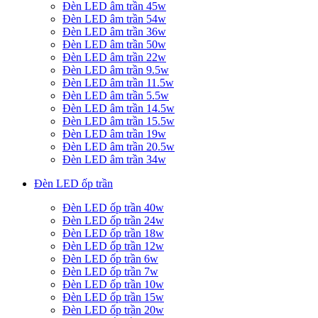
Đèn LED âm trần 45w
Đèn LED âm trần 54w
Đèn LED âm trần 36w
Đèn LED âm trần 50w
Đèn LED âm trần 22w
Đèn LED âm trần 9.5w
Đèn LED âm trần 11.5w
Đèn LED âm trần 5.5w
Đèn LED âm trần 14.5w
Đèn LED âm trần 15.5w
Đèn LED âm trần 19w
Đèn LED âm trần 20.5w
Đèn LED âm trần 34w
Đèn LED ốp trần
Đèn LED ốp trần 40w
Đèn LED ốp trần 24w
Đèn LED ốp trần 18w
Đèn LED ốp trần 12w
Đèn LED ốp trần 6w
Đèn LED ốp trần 7w
Đèn LED ốp trần 10w
Đèn LED ốp trần 15w
Đèn LED ốp trần 20w