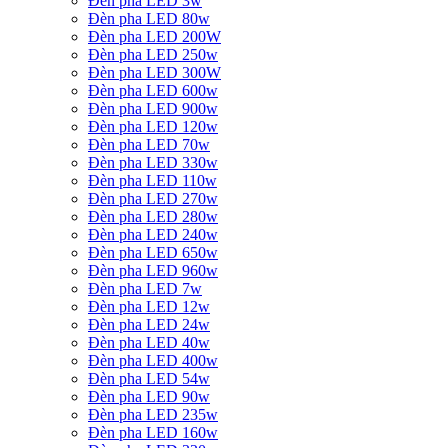
Đèn pha LED 3w
Đèn pha LED 80w
Đèn pha LED 200W
Đèn pha LED 250w
Đèn pha LED 300W
Đèn pha LED 600w
Đèn pha LED 900w
Đèn pha LED 120w
Đèn pha LED 70w
Đèn pha LED 330w
Đèn pha LED 110w
Đèn pha LED 270w
Đèn pha LED 280w
Đèn pha LED 240w
Đèn pha LED 650w
Đèn pha LED 960w
Đèn pha LED 7w
Đèn pha LED 12w
Đèn pha LED 24w
Đèn pha LED 40w
Đèn pha LED 400w
Đèn pha LED 54w
Đèn pha LED 90w
Đèn pha LED 235w
Đèn pha LED 160w