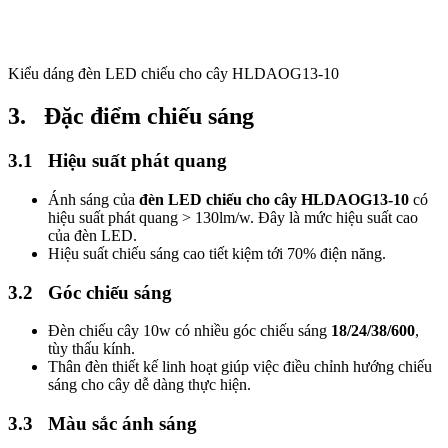
Kiểu dáng đèn LED chiếu cho cây HLDAOG13-10
3.
Đặc điểm chiếu sáng
3.1
Hiệu suất phát quang
Ánh sáng của
đèn LED chiếu cho cây HLDAOG13-10
có
hiệu suất phát quang > 130lm/w. Đây là mức hiệu suất cao
của đèn LED.
Hiệu suất chiếu sáng cao tiết kiệm tới 70% điện năng.
3.2
Góc chiếu sáng
Đèn chiếu cây 10w có nhiều góc chiếu sáng
18/24/38/600
,
tùy thấu kính.
Thân đèn thiết kế linh hoạt giúp việc điều chỉnh hướng chiếu
sáng cho cây dễ dàng thực hiện.
3.3
Màu sắc ánh sáng