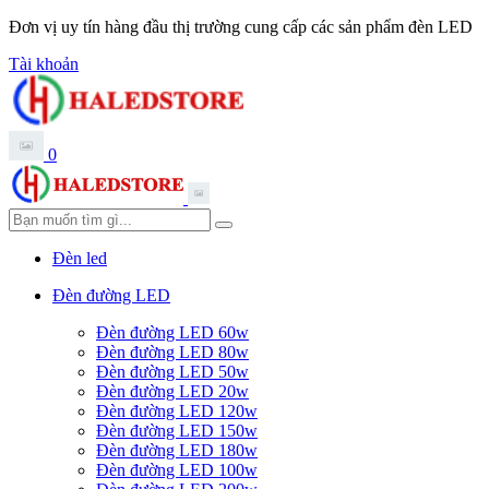
Đơn vị uy tín hàng đầu thị trường cung cấp các sản phẩm đèn LED
Tài khoản
0
Đèn led
Đèn đường LED
Đèn đường LED 60w
Đèn đường LED 80w
Đèn đường LED 50w
Đèn đường LED 20w
Đèn đường LED 120w
Đèn đường LED 150w
Đèn đường LED 180w
Đèn đường LED 100w