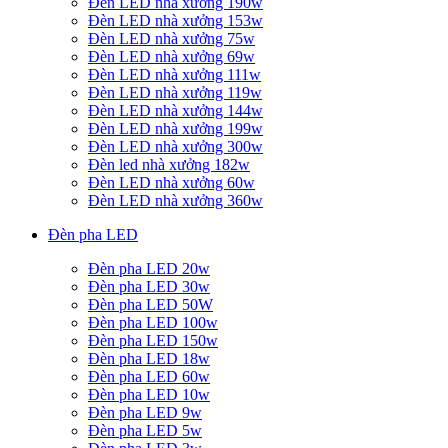
Đèn LED nhà xưởng 190w
Đèn LED nhà xưởng 153w
Đèn LED nhà xưởng 75w
Đèn LED nhà xưởng 69w
Đèn LED nhà xưởng 111w
Đèn LED nhà xưởng 119w
Đèn LED nhà xưởng 144w
Đèn LED nhà xưởng 199w
Đèn LED nhà xưởng 300w
Đèn led nhà xưởng 182w
Đèn LED nhà xưởng 60w
Đèn LED nhà xưởng 360w
Đèn pha LED
Đèn pha LED 20w
Đèn pha LED 30w
Đèn pha LED 50W
Đèn pha LED 100w
Đèn pha LED 150w
Đèn pha LED 18w
Đèn pha LED 60w
Đèn pha LED 10w
Đèn pha LED 9w
Đèn pha LED 5w