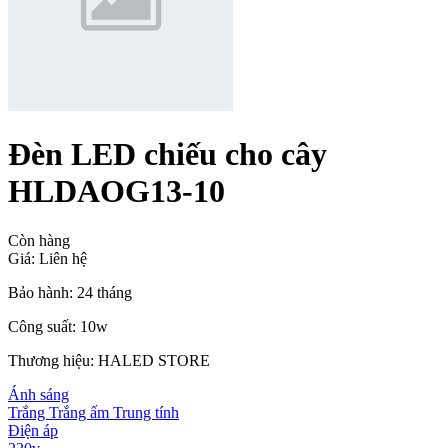
Đèn LED chiếu cho cây
HLDAOG13-10
Còn hàng
Giá:
Liên hệ
Bảo hành:
24 tháng
Công suất:
10w
Thương hiệu:
HALED STORE
Ánh sáng
Trắng
Trắng ấm
Trung tính
Điện áp