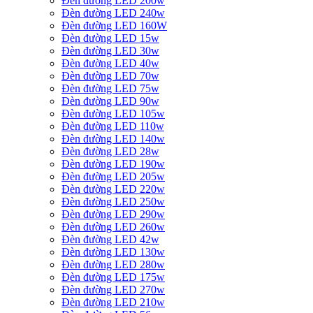
Đèn đường LED 200w
Đèn đường LED 240w
Đèn đường LED 160W
Đèn đường LED 15w
Đèn đường LED 30w
Đèn đường LED 40w
Đèn đường LED 70w
Đèn đường LED 75w
Đèn đường LED 90w
Đèn đường LED 105w
Đèn đường LED 110w
Đèn đường LED 140w
Đèn đường LED 28w
Đèn đường LED 190w
Đèn đường LED 205w
Đèn đường LED 220w
Đèn đường LED 250w
Đèn đường LED 290w
Đèn đường LED 260w
Đèn đường LED 42w
Đèn đường LED 130w
Đèn đường LED 280w
Đèn đường LED 175w
Đèn đường LED 270w
Đèn đường LED 210w