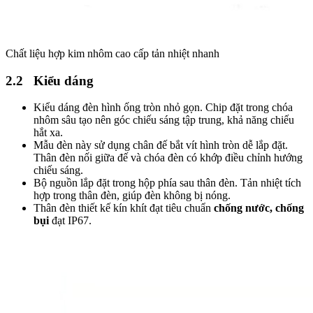
Chất liệu hợp kim nhôm cao cấp tản nhiệt nhanh
2.2
Kiểu dáng
Kiểu dáng đèn hình ống tròn nhỏ gọn. Chip đặt trong chóa
nhôm sâu tạo nên góc chiếu sáng tập trung, khả năng chiếu
hắt xa.
Mẫu đèn này sử dụng chân đế bắt vít hình tròn dễ lắp đặt.
Thân đèn nối giữa đế và chóa đèn có khớp điều chỉnh hướng
chiếu sáng.
Bộ nguồn lắp đặt trong hộp phía sau thân đèn. Tản nhiệt tích
hợp trong thân đèn, giúp đèn không bị nóng.
Thân đèn thiết kế kín khít đạt tiêu chuẩn
chống nước, chống
bụi
đạt IP67.