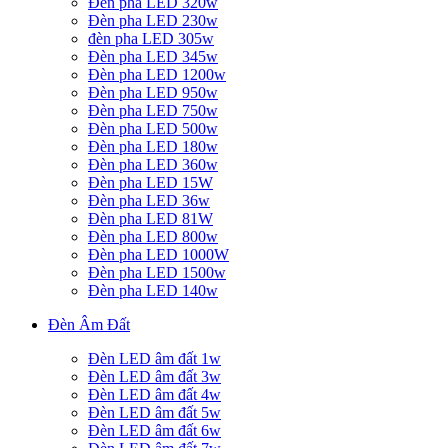
Đèn pha LED 320w
Đèn pha LED 230w
đèn pha LED 305w
Đèn pha LED 345w
Đèn pha LED 1200w
Đèn pha LED 950w
Đèn pha LED 750w
Đèn pha LED 500w
Đèn pha LED 180w
Đèn pha LED 360w
Đèn pha LED 15W
Đèn pha LED 36w
Đèn pha LED 81W
Đèn pha LED 800w
Đèn pha LED 1000W
Đèn pha LED 1500w
Đèn pha LED 140w
Đèn Âm Đất
Đèn LED âm đất 1w
Đèn LED âm đất 3w
Đèn LED âm đất 4w
Đèn LED âm đất 5w
Đèn LED âm đất 6w