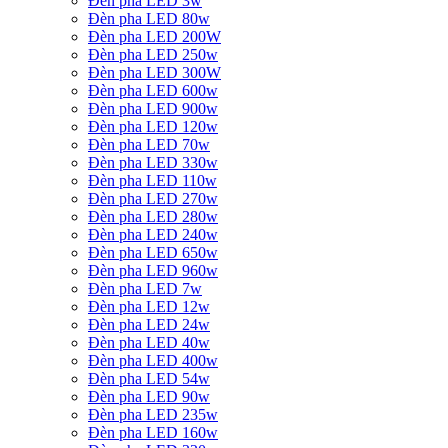
Đèn pha LED 3w
Đèn pha LED 80w
Đèn pha LED 200W
Đèn pha LED 250w
Đèn pha LED 300W
Đèn pha LED 600w
Đèn pha LED 900w
Đèn pha LED 120w
Đèn pha LED 70w
Đèn pha LED 330w
Đèn pha LED 110w
Đèn pha LED 270w
Đèn pha LED 280w
Đèn pha LED 240w
Đèn pha LED 650w
Đèn pha LED 960w
Đèn pha LED 7w
Đèn pha LED 12w
Đèn pha LED 24w
Đèn pha LED 40w
Đèn pha LED 400w
Đèn pha LED 54w
Đèn pha LED 90w
Đèn pha LED 235w
Đèn pha LED 160w