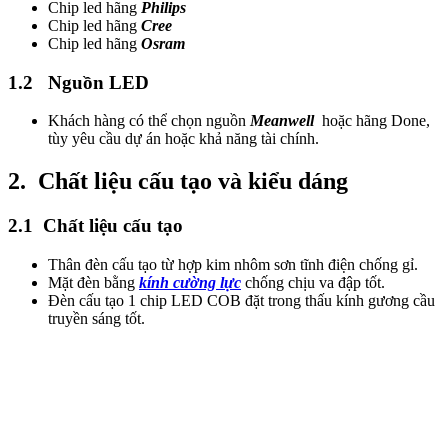
Chip led hãng
Philips
Chip led hãng
Cree
Chip led hãng
Osram
1.2
Nguồn LED
Khách hàng có thể chọn nguồn
Meanwell
hoặc hãng Done,
tùy yêu cầu dự án hoặc khả năng tài chính.
2.
Chất liệu cấu tạo và kiểu dáng
2.1
Chất liệu cấu tạo
Thân đèn cấu tạo từ hợp kim nhôm sơn tĩnh điện chống gỉ.
Mặt đèn bằng
kính cường lực
chống chịu va đập tốt.
Đèn cấu tạo 1 chip LED COB đặt trong thấu kính gương cầu
truyền sáng tốt.