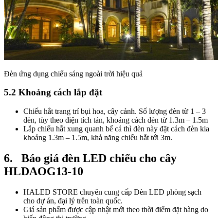
Đèn ứng dụng chiếu sáng ngoài trời hiệu quả
5.2 Khoảng cách lắp đặt
Chiếu hắt trang trí bụi hoa, cây cảnh. Số lượng đèn từ 1 – 3
đèn, tùy theo diện tích tán, khoảng cách đèn từ 1.3m – 1.5m
Lắp chiếu hắt xung quanh bể cá thì đèn này đặt cách đèn kia
khoảng 1.3m – 1.5m, khả năng chiếu hắt tới 3m.
6.
Báo giá đèn LED chiếu cho cây
HLDAOG13-10
HALED STORE chuyên cung cấp Đèn LED phòng sạch
cho dự án, đại lý trên toàn quốc.
Giá sản phẩm được cập nhật mới theo thời điểm đặt hàng do