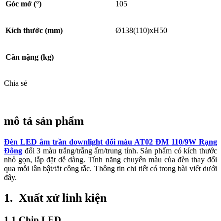
Góc mở (°)
105
Kích thước (mm)
Ø138(110)xH50
Cân nặng (kg)
Chia sẻ
mô tả sản phẩm
Đèn LED âm trần downlight đổi màu AT02 ĐM 110/9W Rạng
Đông
đổi 3 màu trắng/trắng ấm/trung tính. Sản phẩm có kích thước
nhỏ gọn, lắp đặt dễ dàng. Tính năng chuyển màu của đèn thay đổi
qua mỗi lần bật/tắt công tắc. Thông tin chi tiết có trong bài viết dưới
đây.
1. Xuất xứ linh kiện
1.1 Chip LED