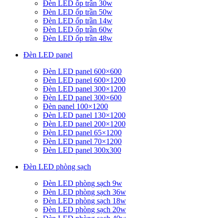
Đèn LED ốp trần 30w
Đèn LED ốp trần 50w
Đèn LED ốp trần 14w
Đèn LED ốp trần 60w
Đèn LED ốp trần 48w
Đèn LED panel
Đèn LED panel 600×600
Đèn LED panel 600×1200
Đèn LED panel 300×1200
Đèn LED panel 300×600
Đèn panel 100×1200
Đèn LED panel 130×1200
Đèn LED panel 200×1200
Đèn LED panel 65×1200
Đèn LED panel 70×1200
Đèn LED panel 300x300
Đèn LED phòng sạch
Đèn LED phòng sạch 9w
Đèn LED phòng sạch 36w
Đèn LED phòng sạch 18w
Đèn LED phòng sạch 20w