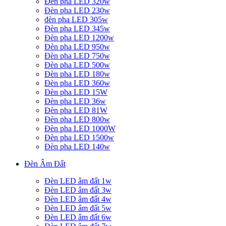
Đèn pha LED 320w
Đèn pha LED 230w
đèn pha LED 305w
Đèn pha LED 345w
Đèn pha LED 1200w
Đèn pha LED 950w
Đèn pha LED 750w
Đèn pha LED 500w
Đèn pha LED 180w
Đèn pha LED 360w
Đèn pha LED 15W
Đèn pha LED 36w
Đèn pha LED 81W
Đèn pha LED 800w
Đèn pha LED 1000W
Đèn pha LED 1500w
Đèn pha LED 140w
Đèn Âm Đất
Đèn LED âm đất 1w
Đèn LED âm đất 3w
Đèn LED âm đất 4w
Đèn LED âm đất 5w
Đèn LED âm đất 6w