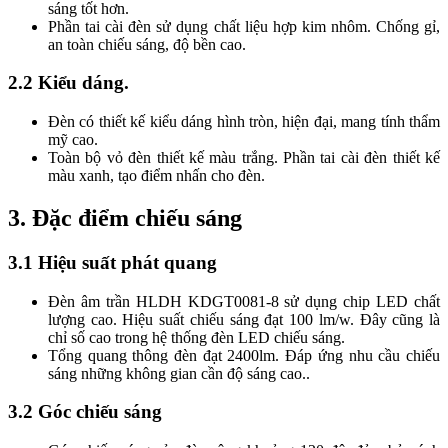
sáng tốt hơn.
Phần tai cài đèn sử dụng chất liệu hợp kim nhôm. Chống gỉ,
an toàn chiếu sáng, độ bền cao.
2.2 Kiểu dáng.
Đèn có thiết kế kiểu dáng hình tròn, hiện đại, mang tính thẩm
mỹ cao.
Toàn bộ vỏ đèn thiết kế màu trắng. Phần tai cài đèn thiết kế
màu xanh, tạo điểm nhấn cho đèn.
3. Đặc điểm chiếu sáng
3.1 Hiệu suất phát quang
Đèn âm trần HLDH KDGT0081-8 sử dụng chip LED chất
lượng cao. Hiệu suất chiếu sáng đạt 100 lm/w. Đây cũng là
chỉ số cao trong hệ thống đèn LED chiếu sáng.
Tổng quang thông đèn đạt 2400lm. Đáp ứng nhu cầu chiếu
sáng những không gian cần độ sáng cao..
3.2 Góc chiếu sáng