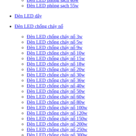
Đèn LED phòng sạch 40w
Đèn LED phòng sạch 55w
Đèn LED dây
Đèn LED chống cháy nổ
Đèn LED chống cháy nổ 3w
Đèn LED chống cháy nổ 5w
Đèn LED chống cháy nổ 9w
Đèn LED chống cháy nổ 10w
Đèn LED chống cháy nổ 15w
Đèn LED chống cháy nổ 18w
Đèn LED chống cháy nổ 20w
Đèn LED chống cháy nổ 30w
Đèn LED chống cháy nổ 36w
Đèn LED chống cháy nổ 40w
Đèn LED chống cháy nổ 50w
Đèn LED chống cháy nổ 60w
Đèn LED chống cháy nổ 80w
Đèn LED chống cháy nổ 100w
Đèn LED chống cháy nổ 120w
Đèn LED chống cháy nổ 150w
Đèn LED chống cháy nổ 200w
Đèn LED chống cháy nổ 250w
Đèn LED chống cháy nổ 300w