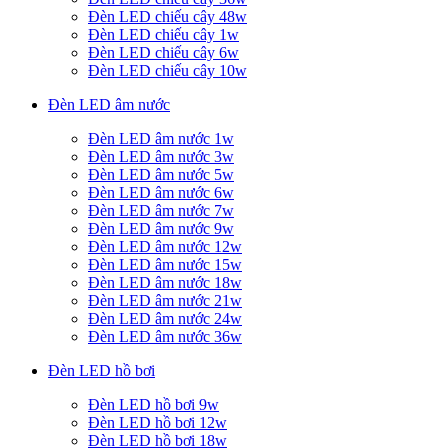
Đèn LED chiếu cây 48w
Đèn LED chiếu cây 1w
Đèn LED chiếu cây 6w
Đèn LED chiếu cây 10w
Đèn LED âm nước
Đèn LED âm nước 1w
Đèn LED âm nước 3w
Đèn LED âm nước 5w
Đèn LED âm nước 6w
Đèn LED âm nước 7w
Đèn LED âm nước 9w
Đèn LED âm nước 12w
Đèn LED âm nước 15w
Đèn LED âm nước 18w
Đèn LED âm nước 21w
Đèn LED âm nước 24w
Đèn LED âm nước 36w
Đèn LED hồ bơi
Đèn LED hồ bơi 9w
Đèn LED hồ bơi 12w
Đèn LED hồ bơi 18w