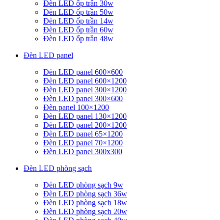
Đèn LED ốp trần 30w
Đèn LED ốp trần 50w
Đèn LED ốp trần 14w
Đèn LED ốp trần 60w
Đèn LED ốp trần 48w
Đèn LED panel
Đèn LED panel 600×600
Đèn LED panel 600×1200
Đèn LED panel 300×1200
Đèn LED panel 300×600
Đèn panel 100×1200
Đèn LED panel 130×1200
Đèn LED panel 200×1200
Đèn LED panel 65×1200
Đèn LED panel 70×1200
Đèn LED panel 300x300
Đèn LED phòng sạch
Đèn LED phòng sạch 9w
Đèn LED phòng sạch 36w
Đèn LED phòng sạch 18w
Đèn LED phòng sạch 20w