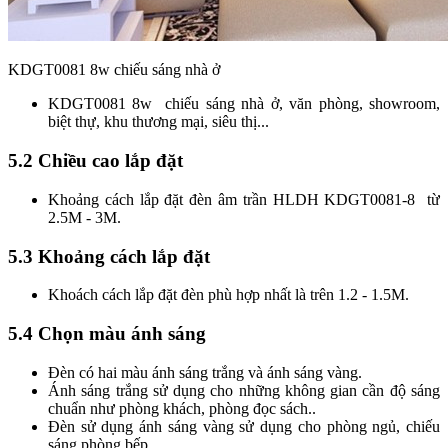
KDGT0081 8w chiếu sáng nhà ở
KDGT0081 8w chiếu sáng nhà ở, văn phòng, showroom,
biệt thự, khu thương mại, siêu thị...
5.2 Chiều cao lắp đặt
Khoảng cách lắp đặt đèn âm trần HLDH KDGT0081-8 từ
2.5M - 3M.
5.3 Khoảng cách lắp đặt
Khoách cách lắp đặt đèn phù hợp nhất là trên 1.2 - 1.5M.
5.4 Chọn màu ánh sáng
Đèn có hai màu ánh sáng trắng và ánh sáng vàng.
Ánh sáng trắng sử dụng cho những không gian cần độ sáng
chuẩn như phòng khách, phòng đọc sách..
Đèn sử dụng ánh sáng vàng sử dụng cho phòng ngủ, chiếu
sáng phòng bếp...