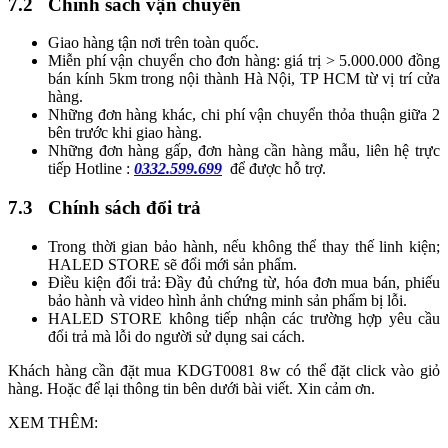
7.2 Chính sách vận chuyển
Giao hàng tận nơi trên toàn quốc.
Miễn phí vận chuyển cho đơn hàng: giá trị > 5.000.000 đồng
bán kính 5km trong nội thành Hà Nội, TP HCM từ vị trí cửa
hàng.
Những đơn hàng khác, chi phí vận chuyển thỏa thuận giữa 2
bên trước khi giao hàng.
Những đơn hàng gấp, đơn hàng cần hàng mẫu, liên hệ trực
tiếp Hotline :
0332.599.699
để được hỗ trợ.
7.3 Chính sách đổi trả
Trong thời gian bảo hành, nếu không thể thay thế linh kiện;
HALED STORE sẽ đổi mới sản phẩm.
Điều kiện đổi trả: Đầy đủ chứng từ, hóa đơn mua bán, phiếu
bảo hành và video hình ảnh chứng minh sản phẩm bị lỗi.
HALED STORE không tiếp nhận các trường hợp yêu cầu
đổi trả mà lỗi do người sử dụng sai cách.
Khách hàng cần đặt mua KDGT0081 8w có thể đặt click vào giỏ
hàng. Hoặc để lại thông tin bên dưới bài viết. Xin cảm ơn.
XEM THÊM: