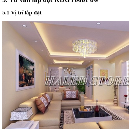
5.1 Vị trí lắp đặt