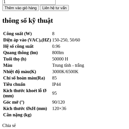
Thêm vào giỏ hàng
Liên hệ tư vấn
thông số kỹ thuật
Công suất (W)
8
Điện áp vào (VAC),(HZ)
150-250, 50/60
Hệ số công suất
0.96
Quang thông (lm)
800lm
Tuổi thọ (h)
50000 H
Màu
Trung tính - trắng
Nhiệt độ màu(K)
3000K/6500K
Chỉ số hoàn màu(Ra)
85
Tiêu chuẩn
IP44
Kích thước khoét lỗ Ø
95
(mm)
Góc mở (°)
90/120
Kích thước ØxH (mm)
120×36
Cân nặng (kg)
Chia sẻ