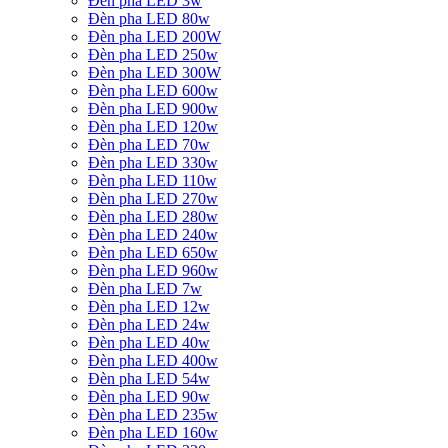
Đèn pha LED 3w
Đèn pha LED 80w
Đèn pha LED 200W
Đèn pha LED 250w
Đèn pha LED 300W
Đèn pha LED 600w
Đèn pha LED 900w
Đèn pha LED 120w
Đèn pha LED 70w
Đèn pha LED 330w
Đèn pha LED 110w
Đèn pha LED 270w
Đèn pha LED 280w
Đèn pha LED 240w
Đèn pha LED 650w
Đèn pha LED 960w
Đèn pha LED 7w
Đèn pha LED 12w
Đèn pha LED 24w
Đèn pha LED 40w
Đèn pha LED 400w
Đèn pha LED 54w
Đèn pha LED 90w
Đèn pha LED 235w
Đèn pha LED 160w