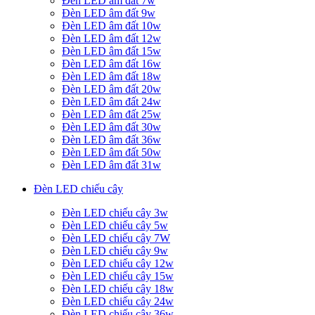
Đèn LED âm đất 7w
Đèn LED âm đất 9w
Đèn LED âm đất 10w
Đèn LED âm đất 12w
Đèn LED âm đất 15w
Đèn LED âm đất 16w
Đèn LED âm đất 18w
Đèn LED âm đất 20w
Đèn LED âm đất 24w
Đèn LED âm đất 25w
Đèn LED âm đất 30w
Đèn LED âm đất 36w
Đèn LED âm đất 50w
Đèn LED âm đất 31w
Đèn LED chiếu cây
Đèn LED chiếu cây 3w
Đèn LED chiếu cây 5w
Đèn LED chiếu cây 7W
Đèn LED chiếu cây 9w
Đèn LED chiếu cây 12w
Đèn LED chiếu cây 15w
Đèn LED chiếu cây 18w
Đèn LED chiếu cây 24w
Đèn LED chiếu cây 36w