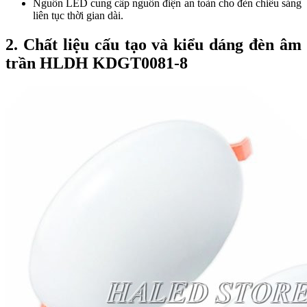
Nguồn LED cung cấp nguồn điện an toàn cho đèn chiếu sáng
liên tục thời gian dài.
2. Chất liệu cấu tạo và kiểu dáng đèn âm
trần HLDH KDGT0081-8