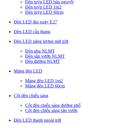
Đèn tuýp LED bán nguyệt
Đèn tuýp LED 1m2
Đèn tuýp LED 60cm
Đèn LED đui xoáy E27
Đèn LED cầu thang
Đèn LED năng lượng mặt trời
Đèn pha NLMT
Đèn sân vườn NLMT
Đèn đường NLMT
Máng đèn LED
Máng đèn LED 1m2
Máng đèn LED 60cm
Cột đèn chiếu sáng
Cột đèn chiếu sáng đường phố
Cột đèn chiếu sáng sân vườn
Đèn LED thanh ngoài trời