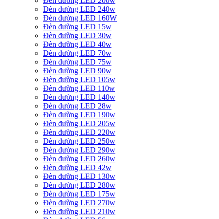
Đèn đường LED 200w
Đèn đường LED 240w
Đèn đường LED 160W
Đèn đường LED 15w
Đèn đường LED 30w
Đèn đường LED 40w
Đèn đường LED 70w
Đèn đường LED 75w
Đèn đường LED 90w
Đèn đường LED 105w
Đèn đường LED 110w
Đèn đường LED 140w
Đèn đường LED 28w
Đèn đường LED 190w
Đèn đường LED 205w
Đèn đường LED 220w
Đèn đường LED 250w
Đèn đường LED 290w
Đèn đường LED 260w
Đèn đường LED 42w
Đèn đường LED 130w
Đèn đường LED 280w
Đèn đường LED 175w
Đèn đường LED 270w
Đèn đường LED 210w