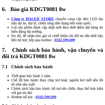
6. Báo giá KDGT0081 8w
Công ty HALED STORE
chuyên cung cấp đèn LED âm
trần dự án, đại lý, chiếu sáng dân dụng trên toàn quốc.
Giá sản phẩm được cập nhật mới theo thời điểm đặt hàng do
biến động thị trường.
Do đó, để nhận báo giá và chiết khấu chi tiết ưu đãi nhất hãy
liên hệ trực tiếp qua hotline :
0332.599.699
7. Chính sách bảo hành, vận chuyển và
đổi trả KDGT0081 8w
7.1 Chính sách bảo hành
Thời gian bảo hành 2 năm.
Chế độ bảo hành: thay chip led hoặc nguồn led mới nếu lỗi
do nhà sản xuất.
Chính sách hậu bảo hành: hỗ trợ sửa chữa, thay thế linh kiện
với giá ưu đãi.
Hotline hỗ trợ: :
0332.599.699