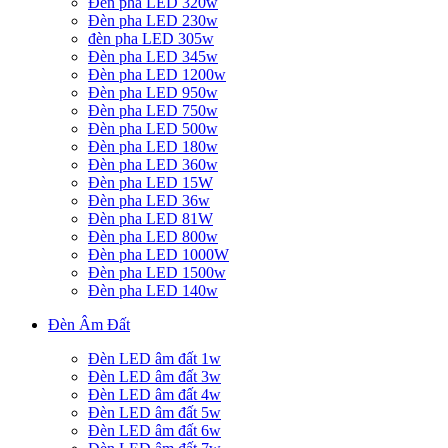
Đèn pha LED 320w
Đèn pha LED 230w
đèn pha LED 305w
Đèn pha LED 345w
Đèn pha LED 1200w
Đèn pha LED 950w
Đèn pha LED 750w
Đèn pha LED 500w
Đèn pha LED 180w
Đèn pha LED 360w
Đèn pha LED 15W
Đèn pha LED 36w
Đèn pha LED 81W
Đèn pha LED 800w
Đèn pha LED 1000W
Đèn pha LED 1500w
Đèn pha LED 140w
Đèn Âm Đất
Đèn LED âm đất 1w
Đèn LED âm đất 3w
Đèn LED âm đất 4w
Đèn LED âm đất 5w
Đèn LED âm đất 6w