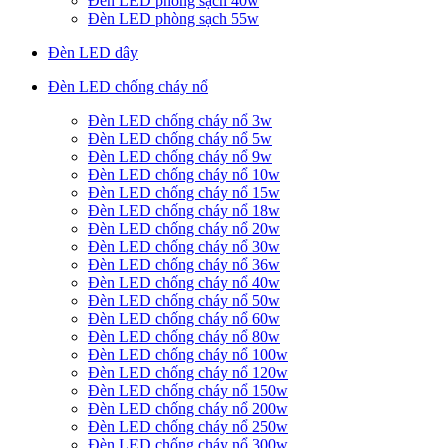
Đèn LED phòng sạch 40w
Đèn LED phòng sạch 55w
Đèn LED dây
Đèn LED chống cháy nổ
Đèn LED chống cháy nổ 3w
Đèn LED chống cháy nổ 5w
Đèn LED chống cháy nổ 9w
Đèn LED chống cháy nổ 10w
Đèn LED chống cháy nổ 15w
Đèn LED chống cháy nổ 18w
Đèn LED chống cháy nổ 20w
Đèn LED chống cháy nổ 30w
Đèn LED chống cháy nổ 36w
Đèn LED chống cháy nổ 40w
Đèn LED chống cháy nổ 50w
Đèn LED chống cháy nổ 60w
Đèn LED chống cháy nổ 80w
Đèn LED chống cháy nổ 100w
Đèn LED chống cháy nổ 120w
Đèn LED chống cháy nổ 150w
Đèn LED chống cháy nổ 200w
Đèn LED chống cháy nổ 250w
Đèn LED chống cháy nổ 300w