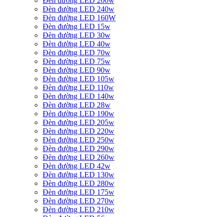
Đèn đường LED 200w
Đèn đường LED 240w
Đèn đường LED 160W
Đèn đường LED 15w
Đèn đường LED 30w
Đèn đường LED 40w
Đèn đường LED 70w
Đèn đường LED 75w
Đèn đường LED 90w
Đèn đường LED 105w
Đèn đường LED 110w
Đèn đường LED 140w
Đèn đường LED 28w
Đèn đường LED 190w
Đèn đường LED 205w
Đèn đường LED 220w
Đèn đường LED 250w
Đèn đường LED 290w
Đèn đường LED 260w
Đèn đường LED 42w
Đèn đường LED 130w
Đèn đường LED 280w
Đèn đường LED 175w
Đèn đường LED 270w
Đèn đường LED 210w