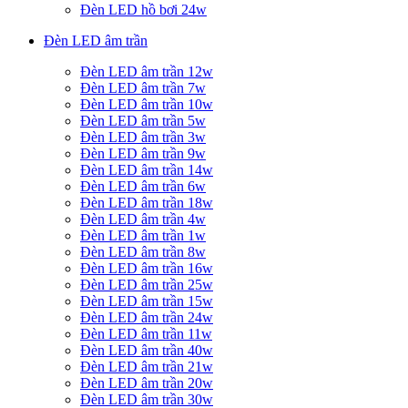
Đèn LED hồ bơi 24w
Đèn LED âm trần
Đèn LED âm trần 12w
Đèn LED âm trần 7w
Đèn LED âm trần 10w
Đèn LED âm trần 5w
Đèn LED âm trần 3w
Đèn LED âm trần 9w
Đèn LED âm trần 14w
Đèn LED âm trần 6w
Đèn LED âm trần 18w
Đèn LED âm trần 4w
Đèn LED âm trần 1w
Đèn LED âm trần 8w
Đèn LED âm trần 16w
Đèn LED âm trần 25w
Đèn LED âm trần 15w
Đèn LED âm trần 24w
Đèn LED âm trần 11w
Đèn LED âm trần 40w
Đèn LED âm trần 21w
Đèn LED âm trần 20w
Đèn LED âm trần 30w