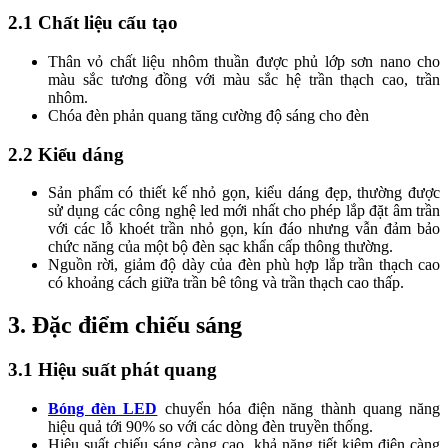
2.1 Chất liệu cấu tạo
Thân vỏ chất liệu nhôm thuần được phủ lớp sơn nano cho
màu sắc tương đồng với màu sắc hệ trần thạch cao, trần
nhôm.
Chóa đèn phản quang tăng cường độ sáng cho đèn
2.2 Kiểu dáng
Sản phẩm có thiết kế nhỏ gọn, kiểu dáng đẹp, thường được
sử dụng các công nghệ led mới nhất cho phép lắp đặt âm trần
với các lỗ khoét trần nhỏ gọn, kín đáo nhưng vẫn đảm bảo
chức năng của một bộ đèn sạc khẩn cấp thông thường.
Nguồn rời, giảm độ dày của đèn phù hợp lắp trần thạch cao
có khoảng cách giữa trần bê tông và trần thạch cao thấp.
3. Đặc điểm chiếu sáng
3.1 Hiệu suất phát quang
Bóng đèn LED
chuyển hóa điện năng thành quang năng
hiệu quả tới 90% so với các dòng đèn truyền thống.
Hiệu suất chiếu sáng càng cao, khả năng tiết kiệm điện càng