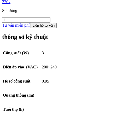
220v
Số lượng
Tư vấn miễn phí
Liên hệ tư vấn
thông số kỹ thuật
Công suất (W)
3
Điện áp vào (VAC)
200~240
Hệ số công suất
0.95
Quang thông (lm)
Tuổi thọ (h)