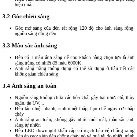
hiệu quả.
3.2 Góc chiếu sáng
Góc mở sáng của đèn rất rộng 120 độ cho ánh sáng rộng,
nguồn sáng đồng đều
3.3 Màu sắc ánh sáng
Đèn có 1 màu ánh sáng để cho khách hàng chọn lựa là ánh
sáng trắng có nhiệt độ màu 6000K
Ánh sáng trắng thông dụng có thể sử dụng ở hầu hết các
không gian chiếu sáng
3.4 Ánh sáng an toàn
Nguồn sáng không chứa các hóa chất gây hại như: chì, thủy
ngân, tia UV,...
Đèn tản nhiệt nhanh, sinh nhiệt thấp, hạn chế nguy cơ chập
cháy
Ánh sáng an toàn, không gây nhức mỏi mắt, màu sắc ánh
sáng tự nhiên
Đèn LED downlight khẩn cấp có mạch bảo vệ chống xung
điện áp cao; giúp đèn chống cháy nổ và quá tải do nhiệt, tránh