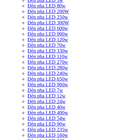
Đèn pha LED 3w
Đèn pha LED 80w
Đèn pha LED 200W
Đèn pha LED 250w
Đèn pha LED 300W
Đèn pha LED 600w
Đèn pha LED 900w
Đèn pha LED 120w
Đèn pha LED 70w
Đèn pha LED 330w
Đèn pha LED 110w
Đèn pha LED 270w
Đèn pha LED 280w
Đèn pha LED 240w
Đèn pha LED 650w
Đèn pha LED 960w
Đèn pha LED 7w
Đèn pha LED 12w
Đèn pha LED 24w
Đèn pha LED 40w
Đèn pha LED 400w
Đèn pha LED 54w
Đèn pha LED 90w
Đèn pha LED 235w
Đèn pha LED 160w