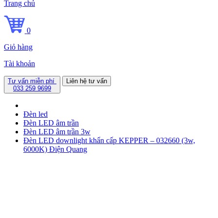
Trang chủ
0
Giỏ hàng
Tài khoản
Tư vấn miễn phí
Liên hệ tư vấn
033 259 9699
Đèn led
Đèn LED âm trần
Đèn LED âm trần 3w
Đèn LED downlight khẩn cấp KEPPER – 032660 (3w,
6000K) Điện Quang