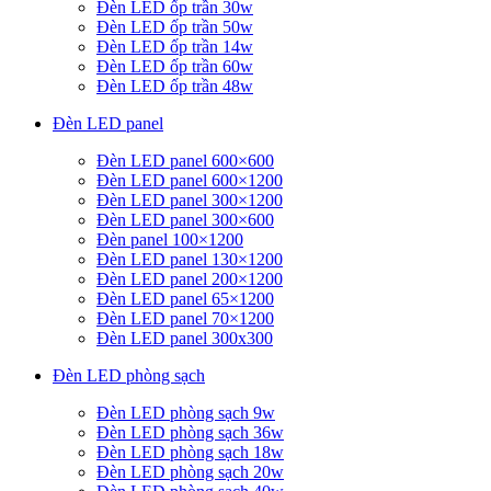
Đèn LED ốp trần 30w
Đèn LED ốp trần 50w
Đèn LED ốp trần 14w
Đèn LED ốp trần 60w
Đèn LED ốp trần 48w
Đèn LED panel
Đèn LED panel 600×600
Đèn LED panel 600×1200
Đèn LED panel 300×1200
Đèn LED panel 300×600
Đèn panel 100×1200
Đèn LED panel 130×1200
Đèn LED panel 200×1200
Đèn LED panel 65×1200
Đèn LED panel 70×1200
Đèn LED panel 300x300
Đèn LED phòng sạch
Đèn LED phòng sạch 9w
Đèn LED phòng sạch 36w
Đèn LED phòng sạch 18w
Đèn LED phòng sạch 20w