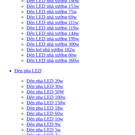
Đèn LED nhà xưởng 190w
Đèn LED nhà xưởng 153w
Đèn LED nhà xưởng 75w
Đèn LED nhà xưởng 69w
Đèn LED nhà xưởng 111w
Đèn LED nhà xưởng 119w
Đèn LED nhà xưởng 144w
Đèn LED nhà xưởng 199w
Đèn LED nhà xưởng 300w
Đèn led nhà xưởng 182w
Đèn LED nhà xưởng 60w
Đèn LED nhà xưởng 360w
Đèn pha LED
Đèn pha LED 20w
Đèn pha LED 30w
Đèn pha LED 50W
Đèn pha LED 100w
Đèn pha LED 150w
Đèn pha LED 18w
Đèn pha LED 60w
Đèn pha LED 10w
Đèn pha LED 9w
Đèn pha LED 5w