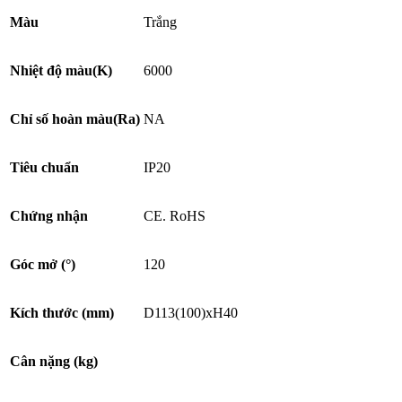
Màu
Trắng
Nhiệt độ màu(K)
6000
Chỉ số hoàn màu(Ra)
NA
Tiêu chuẩn
IP20
Chứng nhận
CE. RoHS
Góc mở (°)
120
Kích thước (mm)
D113(100)xH40
Cân nặng (kg)