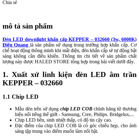
Chia sẻ
mô tả sản phẩm
Đèn LED downlight khẩn cấp KEPPER – 032660 (3w, 6000K)
Điện Quang
là sản phẩm sử dụng trong trường hợp khẩn cấp. Cơ
chế hoạt động thông minh khi mất điện, đèn khẩn cấp sẽ tự động bật
sáng không cần điều khiển. Thông tin chi tiết về sản phẩm chất
lượng này được HALED STORE tổng hợp trong bài viết dưới đây.
1. Xuất xứ linh kiện đèn LED âm trần
KEPPER – 032660
1.1 Chip LED
Mẫu đèn trên sử dụng
chip LED COB
chính hãng từ thương
hiệu nổi tiếng thế giới - Samsung, Cree, Philips. Bridgelux,...
Chip LED bền, sinh nhiệt thấp, có độ tin cậy cao.
Đặc điểm của chip LED COB là có góc chiếu hẹp, cho ánh
sáng tập trung vào điểm muốn làm nổi bật.