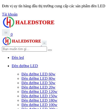
Đơn vị uy tín hàng đầu thị trường cung cấp các sản phẩm đèn LED
Tài khoản
0
Đèn led
Đèn đường LED
Đèn đường LED 60w
Đèn đường LED 80w
Đèn đường LED 50w
Đèn đường LED 20w
Đèn đường LED 120w
Đèn đường LED 150w
Đèn đường LED 180w
Đèn đường LED 100w