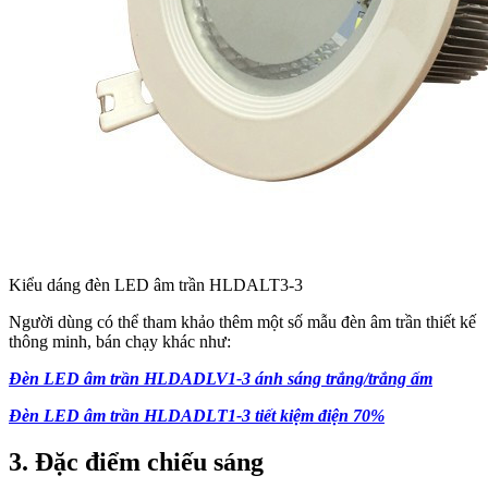
Kiểu dáng đèn LED âm trần HLDALT3-3
Người dùng có thể tham khảo thêm một số mẫu đèn âm trần thiết kế
thông minh, bán chạy khác như:
Đèn LED âm trần HLDADLV1-3 ánh sáng trắng/trắng ấm
Đèn LED âm trần HLDADLT1-3 tiết kiệm điện 70%
3. Đặc điểm chiếu sáng