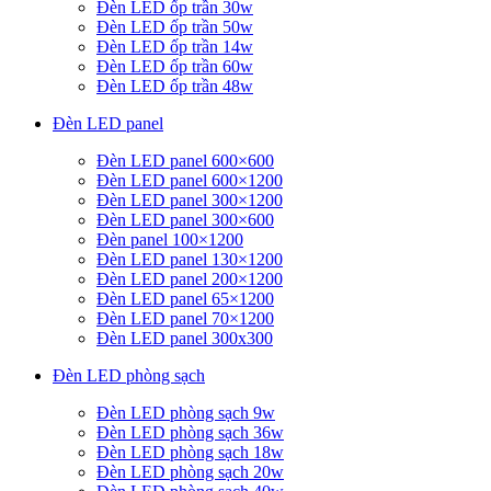
Đèn LED ốp trần 30w
Đèn LED ốp trần 50w
Đèn LED ốp trần 14w
Đèn LED ốp trần 60w
Đèn LED ốp trần 48w
Đèn LED panel
Đèn LED panel 600×600
Đèn LED panel 600×1200
Đèn LED panel 300×1200
Đèn LED panel 300×600
Đèn panel 100×1200
Đèn LED panel 130×1200
Đèn LED panel 200×1200
Đèn LED panel 65×1200
Đèn LED panel 70×1200
Đèn LED panel 300x300
Đèn LED phòng sạch
Đèn LED phòng sạch 9w
Đèn LED phòng sạch 36w
Đèn LED phòng sạch 18w
Đèn LED phòng sạch 20w