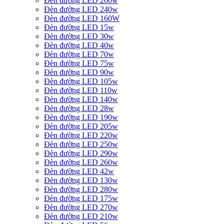
Đèn đường LED 200w
Đèn đường LED 240w
Đèn đường LED 160W
Đèn đường LED 15w
Đèn đường LED 30w
Đèn đường LED 40w
Đèn đường LED 70w
Đèn đường LED 75w
Đèn đường LED 90w
Đèn đường LED 105w
Đèn đường LED 110w
Đèn đường LED 140w
Đèn đường LED 28w
Đèn đường LED 190w
Đèn đường LED 205w
Đèn đường LED 220w
Đèn đường LED 250w
Đèn đường LED 290w
Đèn đường LED 260w
Đèn đường LED 42w
Đèn đường LED 130w
Đèn đường LED 280w
Đèn đường LED 175w
Đèn đường LED 270w
Đèn đường LED 210w