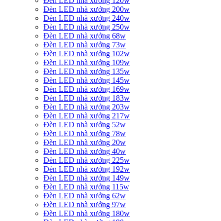
Đèn LED nhà xưởng 120w
Đèn LED nhà xưởng 200w
Đèn LED nhà xưởng 240w
Đèn LED nhà xưởng 250w
Đèn LED nhà xưởng 68w
Đèn LED nhà xưởng 73w
Đèn LED nhà xưởng 102w
Đèn LED nhà xưởng 109w
Đèn LED nhà xưởng 135w
Đèn LED nhà xưởng 145w
Đèn LED nhà xưởng 169w
Đèn LED nhà xưởng 183w
Đèn LED nhà xưởng 203w
Đèn LED nhà xưởng 217w
Đèn LED nhà xưởng 52w
Đèn LED nhà xưởng 78w
Đèn LED nhà xưởng 20w
Đèn LED nhà xưởng 40w
Đèn LED nhà xưởng 225w
Đèn LED nhà xưởng 192w
Đèn LED nhà xưởng 149w
Đèn LED nhà xưởng 115w
Đèn LED nhà xưởng 62w
Đèn LED nhà xưởng 97w
Đèn LED nhà xưởng 180w