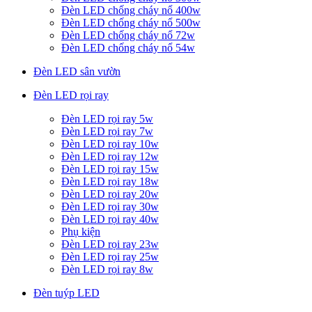
Đèn LED chống cháy nổ 400w
Đèn LED chống cháy nổ 500w
Đèn LED chống cháy nổ 72w
Đèn LED chống cháy nổ 54w
Đèn LED sân vườn
Đèn LED rọi ray
Đèn LED rọi ray 5w
Đèn LED rọi ray 7w
Đèn LED rọi ray 10w
Đèn LED rọi ray 12w
Đèn LED rọi ray 15w
Đèn LED rọi ray 18w
Đèn LED rọi ray 20w
Đèn LED rọi ray 30w
Đèn LED rọi ray 40w
Phụ kiện
Đèn LED rọi ray 23w
Đèn LED rọi ray 25w
Đèn LED rọi ray 8w
Đèn tuýp LED