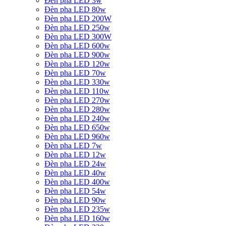
Đèn pha LED 3w
Đèn pha LED 80w
Đèn pha LED 200W
Đèn pha LED 250w
Đèn pha LED 300W
Đèn pha LED 600w
Đèn pha LED 900w
Đèn pha LED 120w
Đèn pha LED 70w
Đèn pha LED 330w
Đèn pha LED 110w
Đèn pha LED 270w
Đèn pha LED 280w
Đèn pha LED 240w
Đèn pha LED 650w
Đèn pha LED 960w
Đèn pha LED 7w
Đèn pha LED 12w
Đèn pha LED 24w
Đèn pha LED 40w
Đèn pha LED 400w
Đèn pha LED 54w
Đèn pha LED 90w
Đèn pha LED 235w
Đèn pha LED 160w