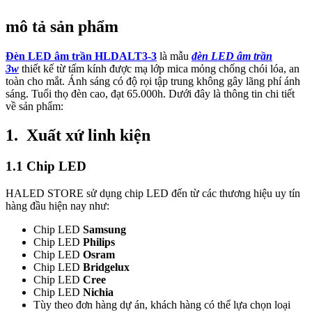
mô tả sản phẩm
Đèn LED âm trần HLDALT3-3
là mẫu
đèn LED âm trần
3w
thiết kế từ tấm kính được mạ lớp mica mỏng chống chói lóa, an
toàn cho mắt. Ánh sáng có độ rọi tập trung không gây lãng phí ánh
sáng. Tuổi thọ đèn cao, đạt 65.000h. Dưới đây là thông tin chi tiết
về sản phẩm:
1. Xuất xứ linh kiện
1.1 Chip LED
HALED STORE sử dụng chip LED đến từ các thương hiệu uy tín
hàng đầu hiện nay như:
Chip LED
Samsung
Chip LED
Philips
Chip LED
Osram
Chip LED
Bridgelux
Chip LED
Cree
Chip LED
Nichia
Tùy theo đơn hàng dự án, khách hàng có thể lựa chọn loại