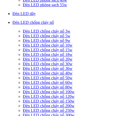
Đèn LED phòng sạch 40w
Đèn LED phòng sạch 55w
Đèn LED dây
Đèn LED chống cháy nổ
Đèn LED chống cháy nổ 3w
Đèn LED chống cháy nổ 5w
Đèn LED chống cháy nổ 9w
Đèn LED chống cháy nổ 10w
Đèn LED chống cháy nổ 15w
Đèn LED chống cháy nổ 18w
Đèn LED chống cháy nổ 20w
Đèn LED chống cháy nổ 30w
Đèn LED chống cháy nổ 36w
Đèn LED chống cháy nổ 40w
Đèn LED chống cháy nổ 50w
Đèn LED chống cháy nổ 60w
Đèn LED chống cháy nổ 80w
Đèn LED chống cháy nổ 100w
Đèn LED chống cháy nổ 120w
Đèn LED chống cháy nổ 150w
Đèn LED chống cháy nổ 200w
Đèn LED chống cháy nổ 250w
Đèn LED chống cháy nổ 300w