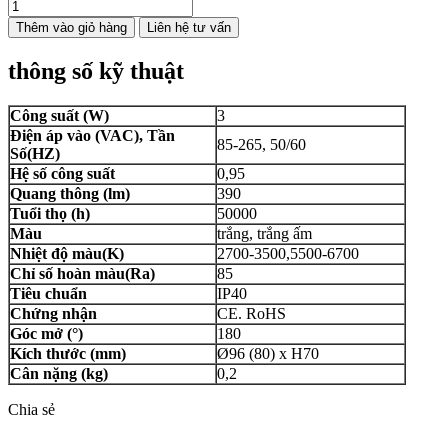
Thêm vào giỏ hàng
Liên hệ tư vấn
thông số kỹ thuật
Công suất (W)
3
Điện áp vào (VAC), Tần
85-265, 50/60
Số(HZ)
Hệ số công suất
0,95
Quang thông (lm)
390
Tuổi thọ (h)
50000
Màu
trắng, trắng ấm
Nhiệt độ màu(K)
2700-3500,5500-6700
Chỉ số hoàn màu(Ra)
85
Tiêu chuẩn
IP40
Chứng nhận
CE. RoHS
Góc mở (°)
180
Kích thước (mm)
Ø96 (80) x H70
Cân nặng (kg)
0,2
Chia sẻ