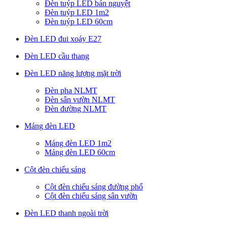
Đèn tuýp LED bán nguyệt
Đèn tuýp LED 1m2
Đèn tuýp LED 60cm
Đèn LED đui xoáy E27
Đèn LED cầu thang
Đèn LED năng lượng mặt trời
Đèn pha NLMT
Đèn sân vườn NLMT
Đèn đường NLMT
Máng đèn LED
Máng đèn LED 1m2
Máng đèn LED 60cm
Cột đèn chiếu sáng
Cột đèn chiếu sáng đường phố
Cột đèn chiếu sáng sân vườn
Đèn LED thanh ngoài trời