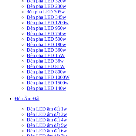
Đèn pha LED 320w
Đèn pha LED 230w
đèn pha LED 305w
Đèn pha LED 345w
Đèn pha LED 1200w
Đèn pha LED 950w
Đèn pha LED 750w
Đèn pha LED 500w
Đèn pha LED 180w
Đèn pha LED 360w
Đèn pha LED 15W
Đèn pha LED 36w
Đèn pha LED 81W
Đèn pha LED 800w
Đèn pha LED 1000W
Đèn pha LED 1500w
Đèn pha LED 140w
Đèn Âm Đất
Đèn LED âm đất 1w
Đèn LED âm đất 3w
Đèn LED âm đất 4w
Đèn LED âm đất 5w
Đèn LED âm đất 6w