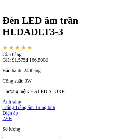
Đèn LED âm trần
HLDADLT3-3
Còn hàng
Giá:
91.575đ
166.500đ
Bảo hành:
24 tháng
Công suất:
3W
Thương hiệu:
HALED STORE
Ánh sáng
Trắng
Trắng ấm
Trung tính
Điện áp
220v
Số lượng