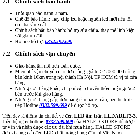
7.1 Chính sách bảo hành
Thời gian bảo hành 2 năm.
Chế độ bảo hành: thay chip led hoặc nguồn led mới nếu lỗi
do nhà sản xuất.
Chính sách hậu bảo hành: hỗ trợ sửa chữa, thay thế linh kiện
với giá ưu đãi.
Hotline hỗ trợ:
0332.599.699
7.2 Chính sách vận chuyển
Giao hàng tận nơi trên toàn quốc.
Miễn phí vận chuyển cho đơn hàng: giá trị > 5.000.000 đồng
bán kính 10km trong nội thành Hà Nội, TP HCM từ vị trí cửa
hàng.
Những đơn hàng khác, chi phí vận chuyển thỏa thuận giữa 2
bên trước khi giao hàng.
Những đơn hàng gấp, đơn hàng cần hàng mẫu, liên hệ trực
tiếp Hotline
0332.599.699
để được hỗ trợ.
Trên đây là thông tin chi tiết về
đèn LED âm trần HLDADLT3-3.
Liên hệ ngay hotline:
0332.599.699
của HALED STORE để được
tư vấn và nhận được các ưu đãi khi mua hàng. HALED STORE -
đơn vị cung cấp đèn LED chất lượng hàng đậu tại Việt Nam.