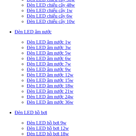
Đèn LED chiếu cây 48w
Đèn LED chiếu cây 1w
Đèn LED chiếu cây 6w
Đèn LED chiếu cây 10w
Đèn LED âm nước
Đèn LED âm nước 1w
Đèn LED âm nước 3w
Đèn LED âm nước 5w
Đèn LED âm nước 6w
Đèn LED âm nước 7w
Đèn LED âm nước 9w
Đèn LED âm nước 12w
Đèn LED âm nước 15w
Đèn LED âm nước 18w
Đèn LED âm nước 21w
Đèn LED âm nước 24w
Đèn LED âm nước 36w
Đèn LED hồ bơi
Đèn LED hồ bơi 9w
Đèn LED hồ bơi 12w
Đèn LED hồ bơi 18w