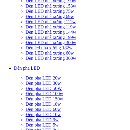
Đèn LED nhà xưởng 190w
Đèn LED nhà xưởng 153w
Đèn LED nhà xưởng 75w
Đèn LED nhà xưởng 69w
Đèn LED nhà xưởng 111w
Đèn LED nhà xưởng 119w
Đèn LED nhà xưởng 144w
Đèn LED nhà xưởng 199w
Đèn LED nhà xưởng 300w
Đèn led nhà xưởng 182w
Đèn LED nhà xưởng 60w
Đèn LED nhà xưởng 360w
Đèn pha LED
Đèn pha LED 20w
Đèn pha LED 30w
Đèn pha LED 50W
Đèn pha LED 100w
Đèn pha LED 150w
Đèn pha LED 18w
Đèn pha LED 60w
Đèn pha LED 10w
Đèn pha LED 9w
Đèn pha LED 5w