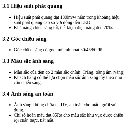
3.1 Hiệu suất phát quang
Hiệu suất phát quang đạt 130lm/w nằm trong khoảng hiệu
suất phát quang cao so với dòng đèn LED.
Khả năng chiếu sáng tốt, tiết kiệm điện năng đến 70%.
3.2 Góc chiếu sáng
Góc chiếu sáng có góc mở linh hoạt 30/45/60 độ
3.3 Màu sắc ánh sáng
Màu sắc của đèn có 2 màu sắc chính: Trắng, trắng ấm (vàng).
Khách hàng có thể lựa chọn màu sắc ánh sáng tùy theo nhu
cầu chiếu sáng.
3.4 Ánh sáng an toàn
Ánh sáng không chứa tia UV, an toàn cho mắt người sử
dụng.
Chỉ số hoàn màu đạt 85Ra cho màu sắc khu vực được chiếu
rọi chân thực, bắt mắt.