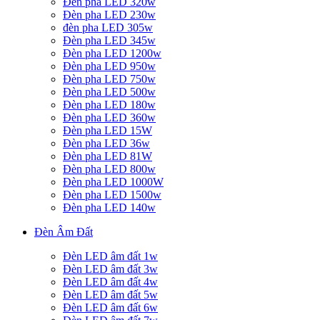
Đèn pha LED 320w
Đèn pha LED 230w
đèn pha LED 305w
Đèn pha LED 345w
Đèn pha LED 1200w
Đèn pha LED 950w
Đèn pha LED 750w
Đèn pha LED 500w
Đèn pha LED 180w
Đèn pha LED 360w
Đèn pha LED 15W
Đèn pha LED 36w
Đèn pha LED 81W
Đèn pha LED 800w
Đèn pha LED 1000W
Đèn pha LED 1500w
Đèn pha LED 140w
Đèn Âm Đất
Đèn LED âm đất 1w
Đèn LED âm đất 3w
Đèn LED âm đất 4w
Đèn LED âm đất 5w
Đèn LED âm đất 6w