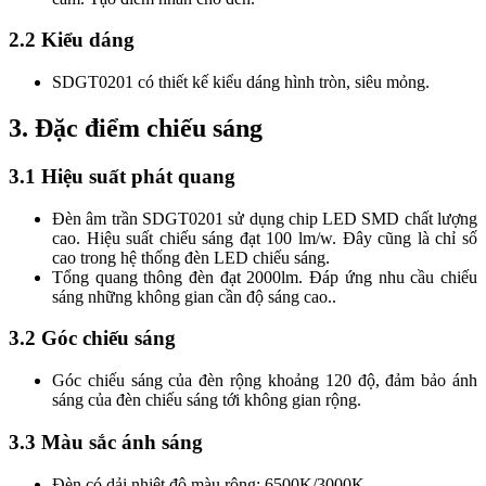
2.2 Kiểu dáng
SDGT0201 có thiết kế kiểu dáng hình tròn, siêu mỏng.
3. Đặc điểm chiếu sáng
3.1 Hiệu suất phát quang
Đèn âm trần SDGT0201 sử dụng chip LED SMD chất lượng
cao. Hiệu suất chiếu sáng đạt 100 lm/w. Đây cũng là chỉ số
cao trong hệ thống đèn LED chiếu sáng.
Tổng quang thông đèn đạt 2000lm. Đáp ứng nhu cầu chiếu
sáng những không gian cần độ sáng cao..
3.2 Góc chiếu sáng
Góc chiếu sáng của đèn rộng khoảng 120 độ, đảm bảo ánh
sáng của đèn chiếu sáng tới không gian rộng.
3.3 Màu sắc ánh sáng
Đèn có dải nhiệt độ màu rộng: 6500K/3000K