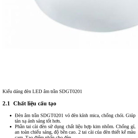
Kiểu dáng đèn LED âm trần SDGT0201
2.1 Chất liệu cấu tạo
Đèn âm trần SDGT0201 vỏ đèn kính mica, chống chói. Giúp
tán xạ ánh sáng tốt hơn.
Phần tai cài đèn sử dụng chất liệu hợp kim nhôm. Chống gỉ,
an toàn chiếu sáng, độ bền cao. 2 tai cài của đèn thiết kế màu
cam. Tạo điểm nhấn cho đèn.