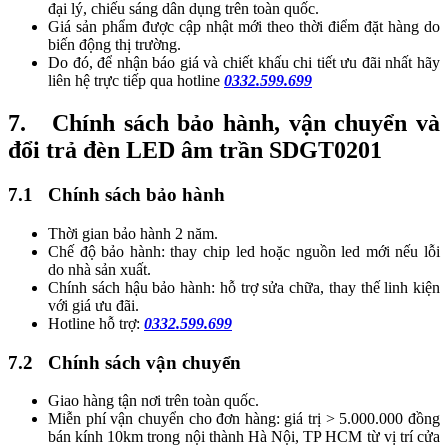
đại lý, chiếu sáng dân dụng trên toàn quốc.
Giá sản phẩm được cập nhật mới theo thời điểm đặt hàng do
biến động thị trường.
Do đó, để nhận báo giá và chiết khấu chi tiết ưu đãi nhất hãy
liên hệ trực tiếp qua hotline
0332.599.699
7. Chính sách bảo hành, vận chuyển và
đổi trả đèn LED âm trần SDGT0201
7.1 Chính sách bảo hành
Thời gian bảo hành 2 năm.
Chế độ bảo hành: thay chip led hoặc nguồn led mới nếu lỗi
do nhà sản xuất.
Chính sách hậu bảo hành: hỗ trợ sửa chữa, thay thế linh kiện
với giá ưu đãi.
Hotline hỗ trợ:
0332.599.699
7.2 Chính sách vận chuyển
Giao hàng tận nơi trên toàn quốc.
Miễn phí vận chuyển cho đơn hàng: giá trị > 5.000.000 đồng
bán kính 10km trong nội thành Hà Nội, TP HCM từ vị trí cửa