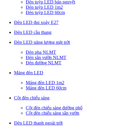
Đèn tuýp LED bán nguyệt
Đèn tuýp LED 1m2
Đèn tuýp LED 60cm
Đèn LED đui xoáy E27
Đèn LED cầu thang
Đèn LED năng lượng mặt trời
Đèn pha NLMT
Đèn sân vườn NLMT
Đèn đường NLMT
Máng đèn LED
Máng đèn LED 1m2
Máng đèn LED 60cm
Cột đèn chiếu sáng
Cột đèn chiếu sáng đường phố
Cột đèn chiếu sáng sân vườn
Đèn LED thanh ngoài trời