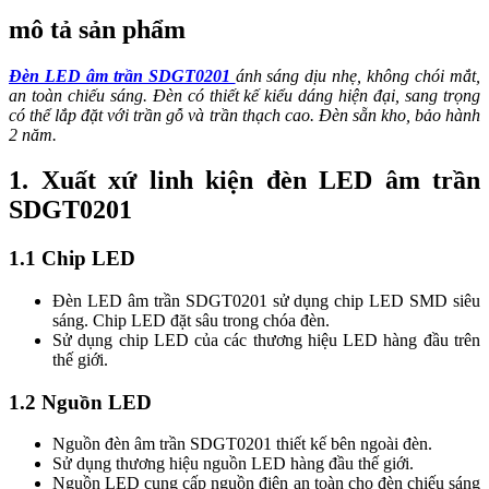
mô tả sản phẩm
Đèn LED âm trần SDGT0201
ánh sáng dịu nhẹ, không chói mắt,
an toàn chiếu sáng. Đèn có thiết kế kiểu dáng hiện đại, sang trọng
có thể lắp đặt với trần gỗ và trần thạch cao. Đèn sẵn kho, bảo hành
2 năm.
1. Xuất xứ linh kiện đèn LED âm trần
SDGT0201
1.1 Chip LED
Đèn LED âm trần SDGT0201 sử dụng chip LED SMD siêu
sáng. Chip LED đặt sâu trong chóa đèn.
Sử dụng chip LED của các thương hiệu LED hàng đầu trên
thế giới.
1.2 Nguồn LED
Nguồn đèn âm trần SDGT0201 thiết kế bên ngoài đèn.
Sử dụng thương hiệu nguồn LED hàng đầu thế giới.
Nguồn LED cung cấp nguồn điện an toàn cho đèn chiếu sáng