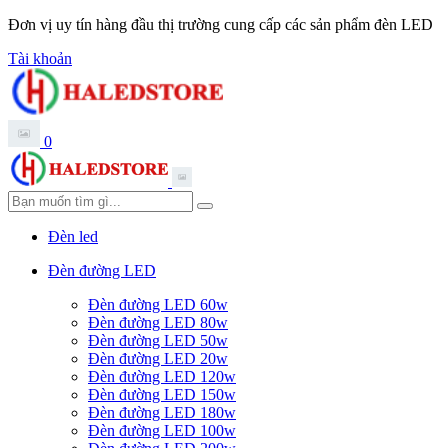
Đơn vị uy tín hàng đầu thị trường cung cấp các sản phẩm đèn LED
Tài khoản
0
Đèn led
Đèn đường LED
Đèn đường LED 60w
Đèn đường LED 80w
Đèn đường LED 50w
Đèn đường LED 20w
Đèn đường LED 120w
Đèn đường LED 150w
Đèn đường LED 180w
Đèn đường LED 100w