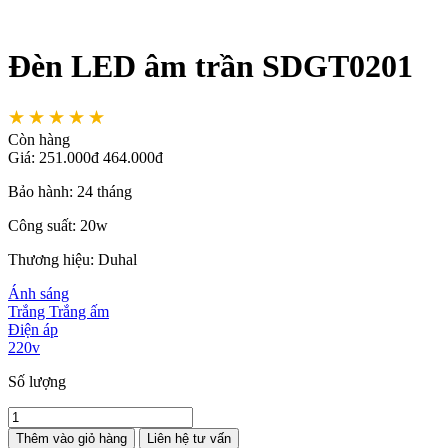
Đèn LED âm trần SDGT0201
Còn hàng
Giá:
251.000đ
464.000đ
Bảo hành:
24 tháng
Công suất:
20w
Thương hiệu:
Duhal
Ánh sáng
Trắng
Trắng ấm
Điện áp
220v
Số lượng
Thêm vào giỏ hàng
Liên hệ tư vấn