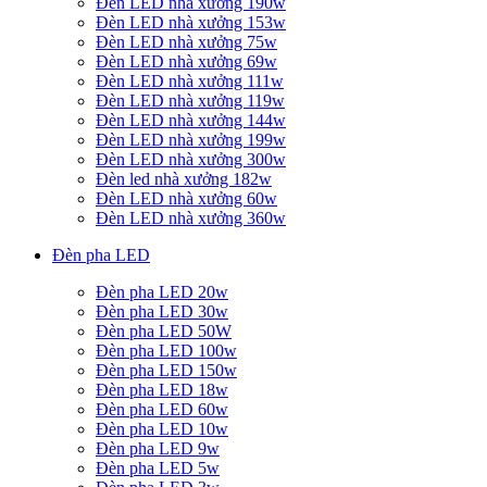
Đèn LED nhà xưởng 190w
Đèn LED nhà xưởng 153w
Đèn LED nhà xưởng 75w
Đèn LED nhà xưởng 69w
Đèn LED nhà xưởng 111w
Đèn LED nhà xưởng 119w
Đèn LED nhà xưởng 144w
Đèn LED nhà xưởng 199w
Đèn LED nhà xưởng 300w
Đèn led nhà xưởng 182w
Đèn LED nhà xưởng 60w
Đèn LED nhà xưởng 360w
Đèn pha LED
Đèn pha LED 20w
Đèn pha LED 30w
Đèn pha LED 50W
Đèn pha LED 100w
Đèn pha LED 150w
Đèn pha LED 18w
Đèn pha LED 60w
Đèn pha LED 10w
Đèn pha LED 9w
Đèn pha LED 5w