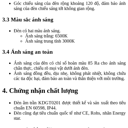
Góc chiếu sáng của đèn rộng khoảng 120 độ, đảm bảo ánh
sáng của đèn chiếu sáng tới không gian rộng.
3.3 Màu sắc ánh sáng
Đèn có hai màu ánh sáng.
Ánh sáng trắng: 6500K
Ánh sáng trung tính 3000K
3.4 Ánh sáng an toàn
Ánh sáng của đèn có chỉ số hoàn màu 85 Ra cho ánh sáng
chân thực, chiếu rõ mọi vật dưới ánh đèn.
Ánh sáng đồng đều, dịu nhẹ, không phát nhiệt, không chứa
các tia độc hại, đảm bảo an toàn và thân thiện với môi trường.
4. Chứng nhận chất lượng
Đèn âm trần KDGT0201 được thiết kế và sản xuất theo tiêu
chuẩn EN 60598, IP44.
Đèn cũng đạt tiêu chuẩn quốc tế như CE, Rohs, nhãn Energy
star.