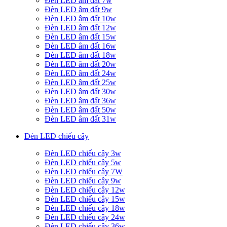
Đèn LED âm đất 7w
Đèn LED âm đất 9w
Đèn LED âm đất 10w
Đèn LED âm đất 12w
Đèn LED âm đất 15w
Đèn LED âm đất 16w
Đèn LED âm đất 18w
Đèn LED âm đất 20w
Đèn LED âm đất 24w
Đèn LED âm đất 25w
Đèn LED âm đất 30w
Đèn LED âm đất 36w
Đèn LED âm đất 50w
Đèn LED âm đất 31w
Đèn LED chiếu cây
Đèn LED chiếu cây 3w
Đèn LED chiếu cây 5w
Đèn LED chiếu cây 7W
Đèn LED chiếu cây 9w
Đèn LED chiếu cây 12w
Đèn LED chiếu cây 15w
Đèn LED chiếu cây 18w
Đèn LED chiếu cây 24w
Đèn LED chiếu cây 36w