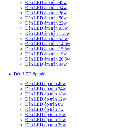
Đèn LED âm trần 45w
Đèn LED âm trần 54w
Đèn LED âm trần 36w
Đèn LED âm trần 50w
Đèn LED âm trần 22w
Đèn LED âm trần 9.5w
Đèn LED âm trần 11.5w
Đèn LED âm trần 5.5w
Đèn LED âm trần 14.5w
Đèn LED âm trần 15.5w
Đèn LED âm trần 19w
Đèn LED âm trần 20.5w
Đèn LED âm trần 34w
Đèn LED ốp trần
Đèn LED ốp trần 40w
Đèn LED ốp trần 24w
Đèn LED ốp trần 18w
Đèn LED ốp trần 12w
Đèn LED ốp trần 6w
Đèn LED ốp trần 7w
Đèn LED ốp trần 10w
Đèn LED ốp trần 15w
Đèn LED ốp trần 20w