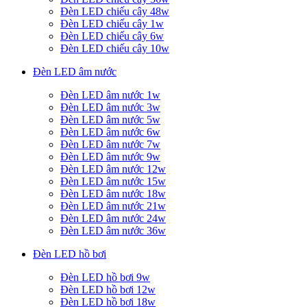
Đèn LED chiếu cây 48w
Đèn LED chiếu cây 1w
Đèn LED chiếu cây 6w
Đèn LED chiếu cây 10w
Đèn LED âm nước
Đèn LED âm nước 1w
Đèn LED âm nước 3w
Đèn LED âm nước 5w
Đèn LED âm nước 6w
Đèn LED âm nước 7w
Đèn LED âm nước 9w
Đèn LED âm nước 12w
Đèn LED âm nước 15w
Đèn LED âm nước 18w
Đèn LED âm nước 21w
Đèn LED âm nước 24w
Đèn LED âm nước 36w
Đèn LED hồ bơi
Đèn LED hồ bơi 9w
Đèn LED hồ bơi 12w
Đèn LED hồ bơi 18w