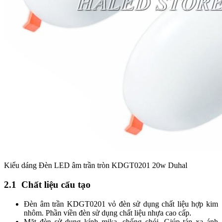
Kiểu dáng Đèn LED âm trần tròn KDGT0201 20w Duhal
2.1 Chất liệu cấu tạo
Đèn âm trần KDGT0201 vỏ đèn sử dụng chất liệu hợp kim
nhôm. Phần viền đèn sử dụng chất liệu nhựa cao cấp.
Mặt đèn sử dụng kính mika, chống chói. Giúp tán xạ ánh