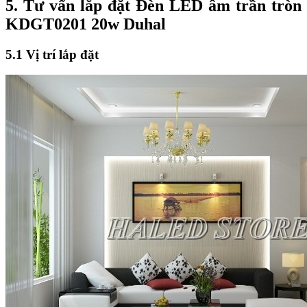
5. Tư vấn lắp đặt Đèn LED âm trần tròn
KDGT0201 20w Duhal
5.1 Vị trí lắp đặt