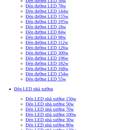
Đèn đường LED 56w
Đèn đường LED 78w
Đèn đường LED 144w
Đèn đường LED 155w
Đèn đường LED 195w
Đèn đường LED 18w
Đèn đường LED 84w
Đèn đường LED 98w
Đèn đường LED 112w
Đèn đường LED 126w
Đèn đường LED 300w
Đèn đường LED 196w
Đèn đường LED 182w
Đèn đường LED 168w
Đèn đường LED 154w
Đèn đường LED 55w
Đèn LED nhà xưởng
Đèn LED nhà xưởng 150w
Đèn LED nhà xưởng 50w
Đèn LED nhà xưởng 70w
Đèn LED nhà xưởng 100w
Đèn LED nhà xưởng 30w
Đèn LED nhà xưởng 80w