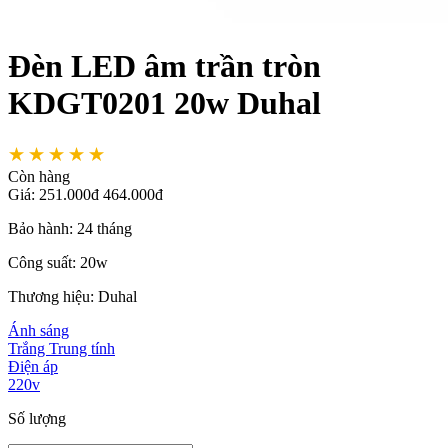
Đèn LED âm trần tròn
KDGT0201 20w Duhal
Còn hàng
Giá:
251.000đ
464.000đ
Bảo hành:
24 tháng
Công suất:
20w
Thương hiệu:
Duhal
Ánh sáng
Trắng
Trung tính
Điện áp
220v
Số lượng