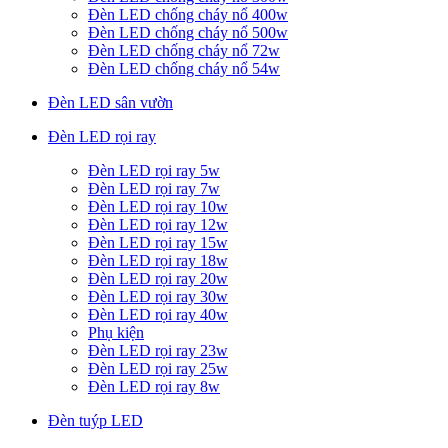
Đèn LED chống cháy nổ 400w
Đèn LED chống cháy nổ 500w
Đèn LED chống cháy nổ 72w
Đèn LED chống cháy nổ 54w
Đèn LED sân vườn
Đèn LED rọi ray
Đèn LED rọi ray 5w
Đèn LED rọi ray 7w
Đèn LED rọi ray 10w
Đèn LED rọi ray 12w
Đèn LED rọi ray 15w
Đèn LED rọi ray 18w
Đèn LED rọi ray 20w
Đèn LED rọi ray 30w
Đèn LED rọi ray 40w
Phụ kiện
Đèn LED rọi ray 23w
Đèn LED rọi ray 25w
Đèn LED rọi ray 8w
Đèn tuýp LED