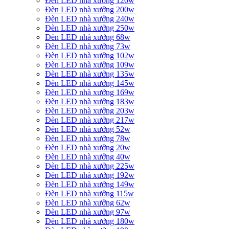
Đèn LED nhà xưởng 120w
Đèn LED nhà xưởng 200w
Đèn LED nhà xưởng 240w
Đèn LED nhà xưởng 250w
Đèn LED nhà xưởng 68w
Đèn LED nhà xưởng 73w
Đèn LED nhà xưởng 102w
Đèn LED nhà xưởng 109w
Đèn LED nhà xưởng 135w
Đèn LED nhà xưởng 145w
Đèn LED nhà xưởng 169w
Đèn LED nhà xưởng 183w
Đèn LED nhà xưởng 203w
Đèn LED nhà xưởng 217w
Đèn LED nhà xưởng 52w
Đèn LED nhà xưởng 78w
Đèn LED nhà xưởng 20w
Đèn LED nhà xưởng 40w
Đèn LED nhà xưởng 225w
Đèn LED nhà xưởng 192w
Đèn LED nhà xưởng 149w
Đèn LED nhà xưởng 115w
Đèn LED nhà xưởng 62w
Đèn LED nhà xưởng 97w
Đèn LED nhà xưởng 180w