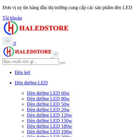
Đơn vị uy tín hàng đầu thị trường cung cấp các sản phẩm đèn LED
Tài khoản
0
Đèn led
Đèn đường LED
Đèn đường LED 60w
Đèn đường LED 80w
Đèn đường LED 50w
Đèn đường LED 20w
Đèn đường LED 120w
Đèn đường LED 150w
Đèn đường LED 180w
Đèn đường LED 100w