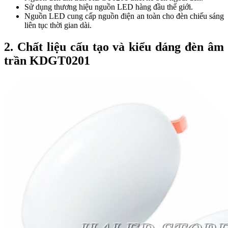
Sử dụng thương hiệu nguồn LED hàng đầu thế giới.
Nguồn LED cung cấp nguồn điện an toàn cho đèn chiếu sáng
liên tục thời gian dài.
2. Chất liệu cấu tạo và kiểu dáng đèn âm
trần KDGT0201