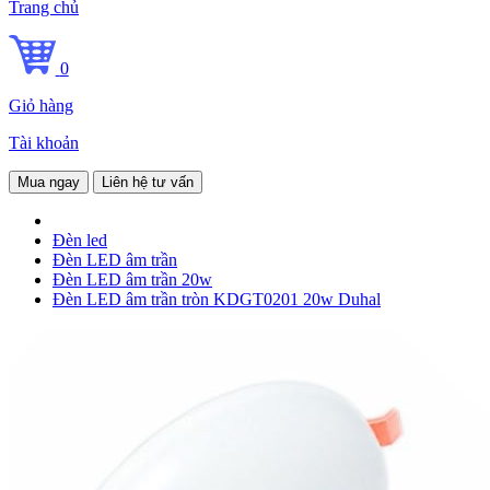
Trang chủ
0
Giỏ hàng
Tài khoản
Mua ngay
Liên hệ tư vấn
Đèn led
Đèn LED âm trần
Đèn LED âm trần 20w
Đèn LED âm trần tròn KDGT0201 20w Duhal