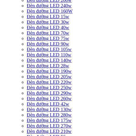
Đèn đường LED 200w
Đèn đường LED 240w
Đèn đường LED 160W
Đèn đường LED 15w
Đèn đường LED 30w
Đèn đường LED 40w
Đèn đường LED 70w
Đèn đường LED 75w
Đèn đường LED 90w
Đèn đường LED 105w
Đèn đường LED 110w
Đèn đường LED 140w
Đèn đường LED 28w
Đèn đường LED 190w
Đèn đường LED 205w
Đèn đường LED 220w
Đèn đường LED 250w
Đèn đường LED 290w
Đèn đường LED 260w
Đèn đường LED 42w
Đèn đường LED 130w
Đèn đường LED 280w
Đèn đường LED 175w
Đèn đường LED 270w
Đèn đường LED 210w