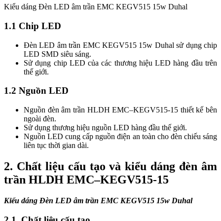
Kiểu dáng Đèn LED âm trần EMC KEGV515 15w Duhal
1.1 Chip LED
Đèn LED âm trần EMC KEGV515 15w Duhal sử dụng chip
LED SMD siêu sáng.
Sử dụng chip LED của các thương hiệu LED hàng đầu trên
thế giới.
1.2 Nguồn LED
Nguồn đèn âm trần HLDH EMC–KEGV515-15 thiết kế bên
ngoài đèn.
Sử dụng thương hiệu nguồn LED hàng đầu thế giới.
Nguồn LED cung cấp nguồn điện an toàn cho đèn chiếu sáng
liên tục thời gian dài.
2. Chất liệu cấu tạo và kiểu dáng đèn âm
trần HLDH EMC–KEGV515-15
Kiểu dáng Đèn LED âm trần EMC KEGV515 15w Duhal
2.1 Chất liệu cấu tạo