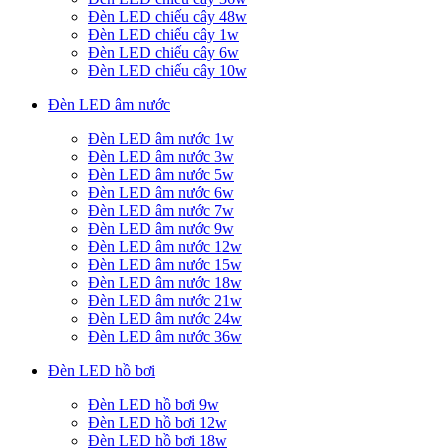
Đèn LED chiếu cây 48w
Đèn LED chiếu cây 1w
Đèn LED chiếu cây 6w
Đèn LED chiếu cây 10w
Đèn LED âm nước
Đèn LED âm nước 1w
Đèn LED âm nước 3w
Đèn LED âm nước 5w
Đèn LED âm nước 6w
Đèn LED âm nước 7w
Đèn LED âm nước 9w
Đèn LED âm nước 12w
Đèn LED âm nước 15w
Đèn LED âm nước 18w
Đèn LED âm nước 21w
Đèn LED âm nước 24w
Đèn LED âm nước 36w
Đèn LED hồ bơi
Đèn LED hồ bơi 9w
Đèn LED hồ bơi 12w
Đèn LED hồ bơi 18w