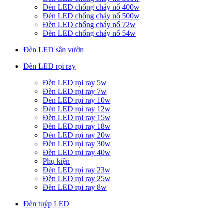
Đèn LED chống cháy nổ 400w
Đèn LED chống cháy nổ 500w
Đèn LED chống cháy nổ 72w
Đèn LED chống cháy nổ 54w
Đèn LED sân vườn
Đèn LED rọi ray
Đèn LED rọi ray 5w
Đèn LED rọi ray 7w
Đèn LED rọi ray 10w
Đèn LED rọi ray 12w
Đèn LED rọi ray 15w
Đèn LED rọi ray 18w
Đèn LED rọi ray 20w
Đèn LED rọi ray 30w
Đèn LED rọi ray 40w
Phụ kiện
Đèn LED rọi ray 23w
Đèn LED rọi ray 25w
Đèn LED rọi ray 8w
Đèn tuýp LED