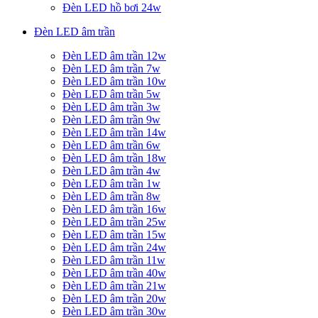
Đèn LED hồ bơi 24w
Đèn LED âm trần
Đèn LED âm trần 12w
Đèn LED âm trần 7w
Đèn LED âm trần 10w
Đèn LED âm trần 5w
Đèn LED âm trần 3w
Đèn LED âm trần 9w
Đèn LED âm trần 14w
Đèn LED âm trần 6w
Đèn LED âm trần 18w
Đèn LED âm trần 4w
Đèn LED âm trần 1w
Đèn LED âm trần 8w
Đèn LED âm trần 16w
Đèn LED âm trần 25w
Đèn LED âm trần 15w
Đèn LED âm trần 24w
Đèn LED âm trần 11w
Đèn LED âm trần 40w
Đèn LED âm trần 21w
Đèn LED âm trần 20w
Đèn LED âm trần 30w