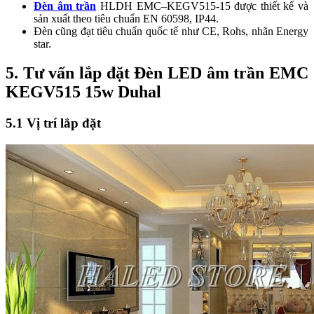
Đèn âm trần
HLDH EMC–KEGV515-15 được thiết kế và
sản xuất theo tiêu chuẩn EN 60598, IP44.
Đèn cũng đạt tiêu chuẩn quốc tế như CE, Rohs, nhãn Energy
star.
5. Tư vấn lắp đặt Đèn LED âm trần EMC
KEGV515 15w Duhal
5.1 Vị trí lắp đặt