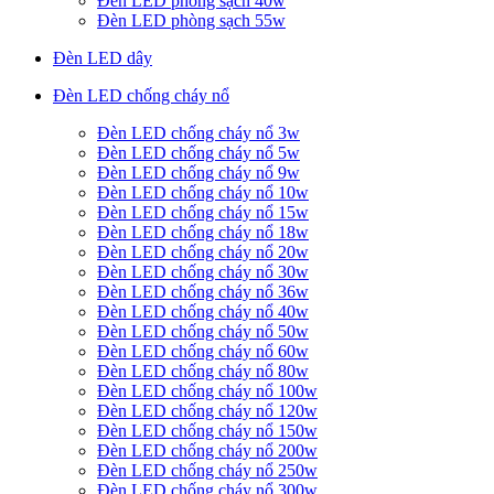
Đèn LED phòng sạch 40w
Đèn LED phòng sạch 55w
Đèn LED dây
Đèn LED chống cháy nổ
Đèn LED chống cháy nổ 3w
Đèn LED chống cháy nổ 5w
Đèn LED chống cháy nổ 9w
Đèn LED chống cháy nổ 10w
Đèn LED chống cháy nổ 15w
Đèn LED chống cháy nổ 18w
Đèn LED chống cháy nổ 20w
Đèn LED chống cháy nổ 30w
Đèn LED chống cháy nổ 36w
Đèn LED chống cháy nổ 40w
Đèn LED chống cháy nổ 50w
Đèn LED chống cháy nổ 60w
Đèn LED chống cháy nổ 80w
Đèn LED chống cháy nổ 100w
Đèn LED chống cháy nổ 120w
Đèn LED chống cháy nổ 150w
Đèn LED chống cháy nổ 200w
Đèn LED chống cháy nổ 250w
Đèn LED chống cháy nổ 300w