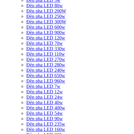
Đèn pha LED 3w
Đèn pha LED 80w
Đèn pha LED 200W
Đèn pha LED 250w
Đèn pha LED 300W
Đèn pha LED 600w
Đèn pha LED 900w
Đèn pha LED 120w
Đèn pha LED 70w
Đèn pha LED 330w
Đèn pha LED 110w
Đèn pha LED 270w
Đèn pha LED 280w
Đèn pha LED 240w
Đèn pha LED 650w
Đèn pha LED 960w
Đèn pha LED 7w
Đèn pha LED 12w
Đèn pha LED 24w
Đèn pha LED 40w
Đèn pha LED 400w
Đèn pha LED 54w
Đèn pha LED 90w
Đèn pha LED 235w
Đèn pha LED 160w