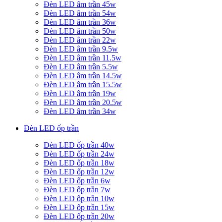
Đèn LED âm trần 45w
Đèn LED âm trần 54w
Đèn LED âm trần 36w
Đèn LED âm trần 50w
Đèn LED âm trần 22w
Đèn LED âm trần 9.5w
Đèn LED âm trần 11.5w
Đèn LED âm trần 5.5w
Đèn LED âm trần 14.5w
Đèn LED âm trần 15.5w
Đèn LED âm trần 19w
Đèn LED âm trần 20.5w
Đèn LED âm trần 34w
Đèn LED ốp trần
Đèn LED ốp trần 40w
Đèn LED ốp trần 24w
Đèn LED ốp trần 18w
Đèn LED ốp trần 12w
Đèn LED ốp trần 6w
Đèn LED ốp trần 7w
Đèn LED ốp trần 10w
Đèn LED ốp trần 15w
Đèn LED ốp trần 20w