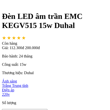
Đèn LED âm trần EMC
KEGV515 15w Duhal
Còn hàng
Giá:
112.300đ
200.000đ
Bảo hành:
24 tháng
Công suất:
15w
Thương hiệu:
Duhal
Ánh sáng
Trắng
Trung tính
Điện áp
220v
Số lượng