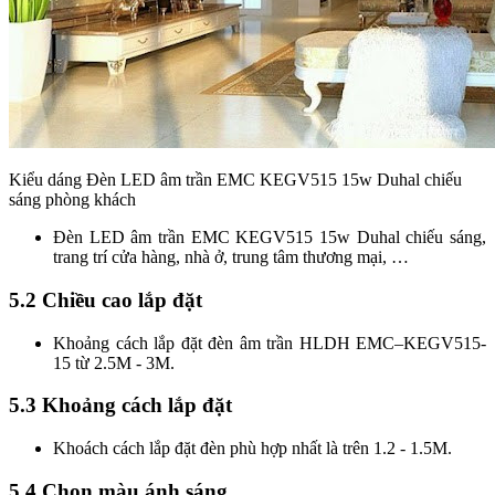
Kiểu dáng Đèn LED âm trần EMC KEGV515 15w Duhal chiếu
sáng phòng khách
Đèn LED âm trần EMC KEGV515 15w Duhal chiếu sáng,
trang trí cửa hàng, nhà ở, trung tâm thương mại, …
5.2 Chiều cao lắp đặt
Khoảng cách lắp đặt đèn âm trần HLDH EMC–KEGV515-
15 từ 2.5M - 3M.
5.3 Khoảng cách lắp đặt
Khoách cách lắp đặt đèn phù hợp nhất là trên 1.2 - 1.5M.
5.4 Chọn màu ánh sáng