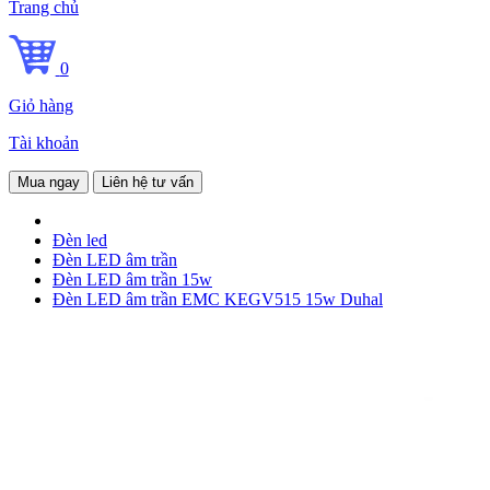
Trang chủ
0
Giỏ hàng
Tài khoản
Mua ngay
Liên hệ tư vấn
Đèn led
Đèn LED âm trần
Đèn LED âm trần 15w
Đèn LED âm trần EMC KEGV515 15w Duhal