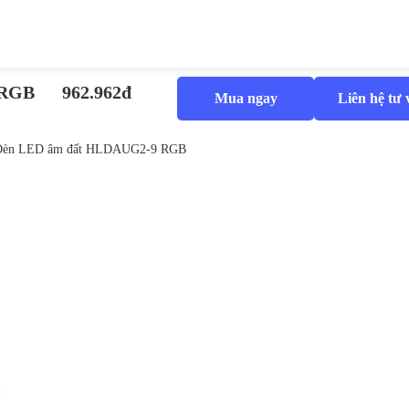
 RGB
962.962đ
Mua ngay
Liên hệ tư 
Đèn LED âm đất HLDAUG2-9 RGB