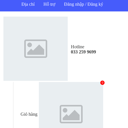
Địa chỉ
Hỗ trợ
Đăng nhập / Đăng ký
Hotline
033 259 9699
0
Giỏ hàng