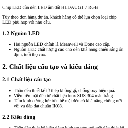
Chip LED của đèn LED âm đất HLDAUG1-7 RGB
Tùy theo đơn hàng dự án, khách hàng có thể lựa chọn loại chip
LED phù hợp với nhu cầu.
1.2 Nguồn LED
Hai nguồn LED chính là Meanwell và Done cao cấp.
Nguồn LED chất lượng cao cho đèn khả năng chiếu sáng ổn
định, tuổi thọ cao.
2. Chất liệu cấu tạo và kiểu dáng
2.1 Chất liệu cấu tạo
Thân đèn thiết kế từ thép không gỉ, chống oxy hiệu quả.
Viền trên mặt đèn từ chất liệu inox SUS 304 màu trắng
Tấm kính cường lực trên bề mặt đèn có khả năng chống nứt
vỡ, va đập đạt chuẩn IK08.
2.2 Kiểu dáng
Thân đèn thiết kế kiểu dáng hình trụ tròn với mặt đèn thiết kế