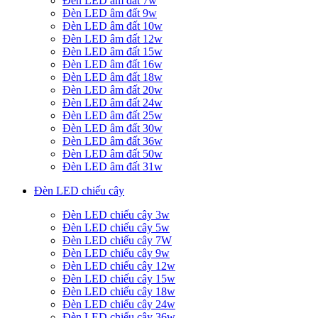
Đèn LED âm đất 7w
Đèn LED âm đất 9w
Đèn LED âm đất 10w
Đèn LED âm đất 12w
Đèn LED âm đất 15w
Đèn LED âm đất 16w
Đèn LED âm đất 18w
Đèn LED âm đất 20w
Đèn LED âm đất 24w
Đèn LED âm đất 25w
Đèn LED âm đất 30w
Đèn LED âm đất 36w
Đèn LED âm đất 50w
Đèn LED âm đất 31w
Đèn LED chiếu cây
Đèn LED chiếu cây 3w
Đèn LED chiếu cây 5w
Đèn LED chiếu cây 7W
Đèn LED chiếu cây 9w
Đèn LED chiếu cây 12w
Đèn LED chiếu cây 15w
Đèn LED chiếu cây 18w
Đèn LED chiếu cây 24w
Đèn LED chiếu cây 36w