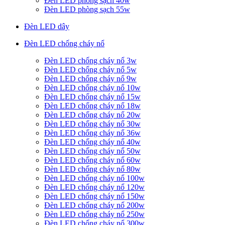
Đèn LED phòng sạch 40w
Đèn LED phòng sạch 55w
Đèn LED dây
Đèn LED chống cháy nổ
Đèn LED chống cháy nổ 3w
Đèn LED chống cháy nổ 5w
Đèn LED chống cháy nổ 9w
Đèn LED chống cháy nổ 10w
Đèn LED chống cháy nổ 15w
Đèn LED chống cháy nổ 18w
Đèn LED chống cháy nổ 20w
Đèn LED chống cháy nổ 30w
Đèn LED chống cháy nổ 36w
Đèn LED chống cháy nổ 40w
Đèn LED chống cháy nổ 50w
Đèn LED chống cháy nổ 60w
Đèn LED chống cháy nổ 80w
Đèn LED chống cháy nổ 100w
Đèn LED chống cháy nổ 120w
Đèn LED chống cháy nổ 150w
Đèn LED chống cháy nổ 200w
Đèn LED chống cháy nổ 250w
Đèn LED chống cháy nổ 300w