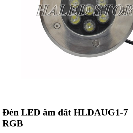
Đèn LED âm đất HLDAUG1-7
RGB