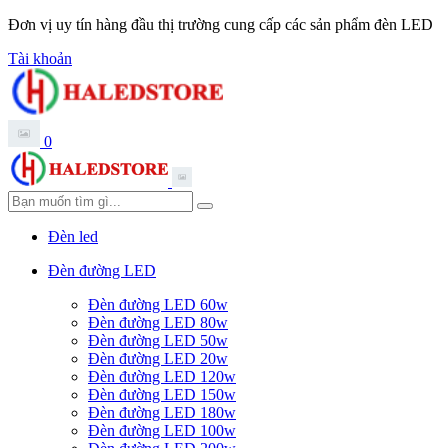
Đơn vị uy tín hàng đầu thị trường cung cấp các sản phẩm đèn LED
Tài khoản
0
Đèn led
Đèn đường LED
Đèn đường LED 60w
Đèn đường LED 80w
Đèn đường LED 50w
Đèn đường LED 20w
Đèn đường LED 120w
Đèn đường LED 150w
Đèn đường LED 180w
Đèn đường LED 100w