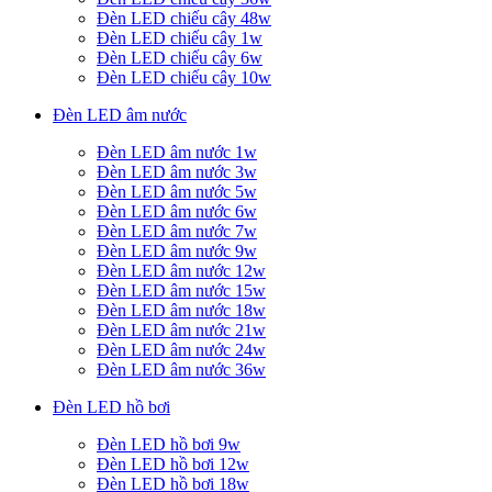
Đèn LED chiếu cây 48w
Đèn LED chiếu cây 1w
Đèn LED chiếu cây 6w
Đèn LED chiếu cây 10w
Đèn LED âm nước
Đèn LED âm nước 1w
Đèn LED âm nước 3w
Đèn LED âm nước 5w
Đèn LED âm nước 6w
Đèn LED âm nước 7w
Đèn LED âm nước 9w
Đèn LED âm nước 12w
Đèn LED âm nước 15w
Đèn LED âm nước 18w
Đèn LED âm nước 21w
Đèn LED âm nước 24w
Đèn LED âm nước 36w
Đèn LED hồ bơi
Đèn LED hồ bơi 9w
Đèn LED hồ bơi 12w
Đèn LED hồ bơi 18w