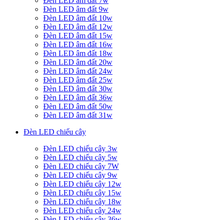
Đèn LED âm đất 7w
Đèn LED âm đất 9w
Đèn LED âm đất 10w
Đèn LED âm đất 12w
Đèn LED âm đất 15w
Đèn LED âm đất 16w
Đèn LED âm đất 18w
Đèn LED âm đất 20w
Đèn LED âm đất 24w
Đèn LED âm đất 25w
Đèn LED âm đất 30w
Đèn LED âm đất 36w
Đèn LED âm đất 50w
Đèn LED âm đất 31w
Đèn LED chiếu cây
Đèn LED chiếu cây 3w
Đèn LED chiếu cây 5w
Đèn LED chiếu cây 7W
Đèn LED chiếu cây 9w
Đèn LED chiếu cây 12w
Đèn LED chiếu cây 15w
Đèn LED chiếu cây 18w
Đèn LED chiếu cây 24w
Đèn LED chiếu cây 36w