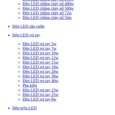
Đèn LED chống cháy nổ 400w
Đèn LED chống cháy nổ 500w
Đèn LED chống cháy nổ 72w
Đèn LED chống cháy nổ 54w
Đèn LED sân vườn
Đèn LED rọi ray
Đèn LED rọi ray 5w
Đèn LED rọi ray 7w
Đèn LED rọi ray 10w
Đèn LED rọi ray 12w
Đèn LED rọi ray 15w
Đèn LED rọi ray 18w
Đèn LED rọi ray 20w
Đèn LED rọi ray 30w
Đèn LED rọi ray 40w
Phụ kiện
Đèn LED rọi ray 23w
Đèn LED rọi ray 25w
Đèn LED rọi ray 8w
Đèn tuýp LED