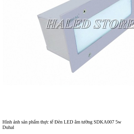
Hình ảnh sản phẩm thực tế Đèn LED âm tường SDKA007 5w
Duhal