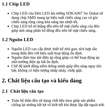
1.1 Chip LED
Chip LED của Đèn LED âm tường SDKA007 5w Duhal sử
dụng
chip SMD
mang lại hiệu suất chiếu sáng cao và góc
chiếu sáng rộng cùng khả năng tản nhiệt tốt.
Chip LED bố trí thẳng đều trên bề mặt chiếu sáng của đèn
giúp ánh sáng phân bổ đồng đều trên bề mặt chiếu sáng.
1.2 Nguồn LED
Nguồn LED cao cấp được thiết kế nhỏ gọn, tích hợp sẵn
trong thân đèn với hiệu suất hoạt động ổn định.
Nguồn đảm bảo dải điện áp rộng giúp có thế hoạt động tại
môi trường điện áp bất ổn định.
Chế độ khởi động mềm thông minh giúp đèn sáng ngay khi
bật, không có hiện tượng nhấp nháy, chớp giật.
2. Chất liệu cấu tạo và kiểu dáng
2.1 Chất liệu cấu tạo
Toàn bộ thân đèn sử dụng chất liệu inox giúp sản phẩm
chống lại những bất lợi về thời tiết khi được lắp đặt ngoài trời.