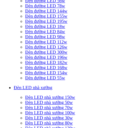
Đèn đường LED 56w
Đèn đường LED 78w
Đèn đường LED 144w
Đèn đường LED 155w
Đèn đường LED 195w
Đèn đường LED 18w
Đèn đường LED 84w
Đèn đường LED 98w
Đèn đường LED 112w
Đèn đường LED 126w
Đèn đường LED 300w
Đèn đường LED 196w
Đèn đường LED 182w
Đèn đường LED 168w
Đèn đường LED 154w
Đèn đường LED 55w
Đèn LED nhà xưởng
Đèn LED nhà xưởng 150w
Đèn LED nhà xưởng 50w
Đèn LED nhà xưởng 70w
Đèn LED nhà xưởng 100w
Đèn LED nhà xưởng 30w
Đèn LED nhà xưởng 80w