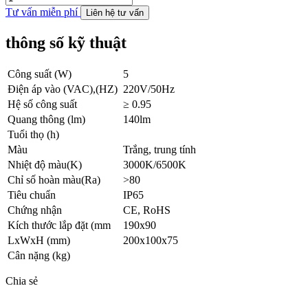
Tư vấn miễn phí
Liên hệ tư vấn
thông số kỹ thuật
Công suất (W)
5
Điện áp vào (VAC),(HZ)
220V/50Hz
Hệ số công suất
≥ 0.95
Quang thông (lm)
140lm
Tuổi thọ (h)
Màu
Trắng, trung tính
Nhiệt độ màu(K)
3000K/6500K
Chỉ số hoàn màu(Ra)
>80
Tiêu chuẩn
IP65
Chứng nhận
CE, RoHS
Kích thước lắp đặt (mm
190x90
LxWxH (mm)
200x100x75
Cân nặng (kg)
Chia sẻ