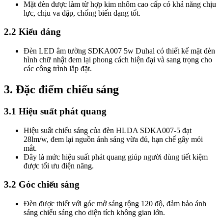
Mặt đèn được làm từ hợp kim nhôm cao cấp có khả năng chịu
lực, chịu va đập, chống biến dạng tốt.
2.2 Kiểu dáng
Đèn LED âm tường SDKA007 5w Duhal có thiết kế mặt đèn
hình chữ nhật đem lại phong cách hiện đại và sang trọng cho
các công trình lắp đặt.
3. Đặc điểm chiếu sáng
3.1 Hiệu suất phát quang
Hiệu suất chiếu sáng của đèn HLDA SDKA007-5 đạt
28lm/w, đem lại nguồn ánh sáng vừa đủ, hạn chế gây mỏi
mắt.
Đây là mức hiệu suất phát quang giúp người dùng tiết kiệm
được tối ưu điện năng.
3.2 Góc chiếu sáng
Đèn được thiết với góc mở sáng rộng 120 độ, đảm bảo ánh
sáng chiếu sáng cho diện tích không gian lớn.