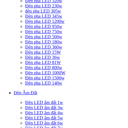
Đèn pha LED 320w
Đèn pha LED 230w
đèn pha LED 305w
Đèn pha LED 345w
Đèn pha LED 1200w
Đèn pha LED 950w
Đèn pha LED 750w
Đèn pha LED 500w
Đèn pha LED 180w
Đèn pha LED 360w
Đèn pha LED 15W
Đèn pha LED 36w
Đèn pha LED 81W
Đèn pha LED 800w
Đèn pha LED 1000W
Đèn pha LED 1500w
Đèn pha LED 140w
Đèn Âm Đất
Đèn LED âm đất 1w
Đèn LED âm đất 3w
Đèn LED âm đất 4w
Đèn LED âm đất 5w
Đèn LED âm đất 6w