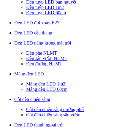
Đèn tuýp LED bán nguyệt
Đèn tuýp LED 1m2
Đèn tuýp LED 60cm
Đèn LED đui xoáy E27
Đèn LED cầu thang
Đèn LED năng lượng mặt trời
Đèn pha NLMT
Đèn sân vườn NLMT
Đèn đường NLMT
Máng đèn LED
Máng đèn LED 1m2
Máng đèn LED 60cm
Cột đèn chiếu sáng
Cột đèn chiếu sáng đường phố
Cột đèn chiếu sáng sân vườn
Đèn LED thanh ngoài trời