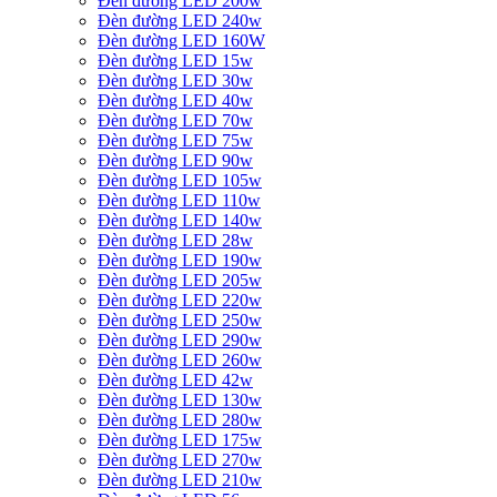
Đèn đường LED 200w
Đèn đường LED 240w
Đèn đường LED 160W
Đèn đường LED 15w
Đèn đường LED 30w
Đèn đường LED 40w
Đèn đường LED 70w
Đèn đường LED 75w
Đèn đường LED 90w
Đèn đường LED 105w
Đèn đường LED 110w
Đèn đường LED 140w
Đèn đường LED 28w
Đèn đường LED 190w
Đèn đường LED 205w
Đèn đường LED 220w
Đèn đường LED 250w
Đèn đường LED 290w
Đèn đường LED 260w
Đèn đường LED 42w
Đèn đường LED 130w
Đèn đường LED 280w
Đèn đường LED 175w
Đèn đường LED 270w
Đèn đường LED 210w