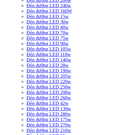
Đèn đường LED 200w
Đèn đường LED 240w
Đèn đường LED 160W
Đèn đường LED 15w
Đèn đường LED 30w
Đèn đường LED 40w
Đèn đường LED 70w
Đèn đường LED 75w
Đèn đường LED 90w
Đèn đường LED 105w
Đèn đường LED 110w
Đèn đường LED 140w
Đèn đường LED 28w
Đèn đường LED 190w
Đèn đường LED 205w
Đèn đường LED 220w
Đèn đường LED 250w
Đèn đường LED 290w
Đèn đường LED 260w
Đèn đường LED 42w
Đèn đường LED 130w
Đèn đường LED 280w
Đèn đường LED 175w
Đèn đường LED 270w
Đèn đường LED 210w