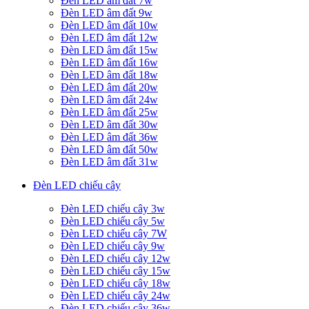
Đèn LED âm đất 7w
Đèn LED âm đất 9w
Đèn LED âm đất 10w
Đèn LED âm đất 12w
Đèn LED âm đất 15w
Đèn LED âm đất 16w
Đèn LED âm đất 18w
Đèn LED âm đất 20w
Đèn LED âm đất 24w
Đèn LED âm đất 25w
Đèn LED âm đất 30w
Đèn LED âm đất 36w
Đèn LED âm đất 50w
Đèn LED âm đất 31w
Đèn LED chiếu cây
Đèn LED chiếu cây 3w
Đèn LED chiếu cây 5w
Đèn LED chiếu cây 7W
Đèn LED chiếu cây 9w
Đèn LED chiếu cây 12w
Đèn LED chiếu cây 15w
Đèn LED chiếu cây 18w
Đèn LED chiếu cây 24w
Đèn LED chiếu cây 36w