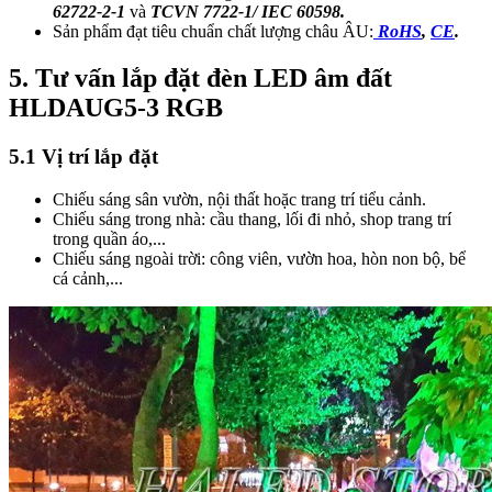
62722-2-1
và
TCVN 7722-1/ IEC 60598
.
Sản phẩm đạt tiêu chuẩn chất lượng châu ÂU:
RoHS
,
CE
.
5. Tư vấn lắp đặt đèn LED âm đất
HLDAUG5-3 RGB
5.1 Vị trí lắp đặt
Chiếu sáng sân vườn, nội thất hoặc trang trí tiểu cảnh.
Chiếu sáng trong nhà: cầu thang, lối đi nhỏ, shop trang trí
trong quần áo,...
Chiếu sáng ngoài trời: công viên, vườn hoa, hòn non bộ, bể
cá cảnh,...