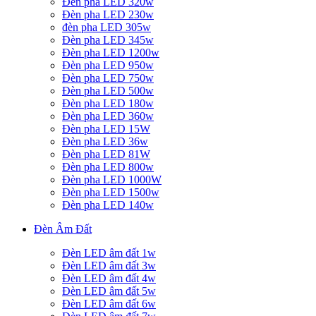
Đèn pha LED 320w
Đèn pha LED 230w
đèn pha LED 305w
Đèn pha LED 345w
Đèn pha LED 1200w
Đèn pha LED 950w
Đèn pha LED 750w
Đèn pha LED 500w
Đèn pha LED 180w
Đèn pha LED 360w
Đèn pha LED 15W
Đèn pha LED 36w
Đèn pha LED 81W
Đèn pha LED 800w
Đèn pha LED 1000W
Đèn pha LED 1500w
Đèn pha LED 140w
Đèn Âm Đất
Đèn LED âm đất 1w
Đèn LED âm đất 3w
Đèn LED âm đất 4w
Đèn LED âm đất 5w
Đèn LED âm đất 6w