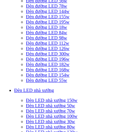
Đèn đường LED 56w
Đèn đường LED 78w
Đèn đường LED 144w
Đèn đường LED 155w
Đèn đường LED 195w
Đèn đường LED 18w
Đèn đường LED 84w
Đèn đường LED 98w
Đèn đường LED 112w
Đèn đường LED 126w
Đèn đường LED 300w
Đèn đường LED 196w
Đèn đường LED 182w
Đèn đường LED 168w
Đèn đường LED 154w
Đèn đường LED 55w
Đèn LED nhà xưởng
Đèn LED nhà xưởng 150w
Đèn LED nhà xưởng 50w
Đèn LED nhà xưởng 70w
Đèn LED nhà xưởng 100w
Đèn LED nhà xưởng 30w
Đèn LED nhà xưởng 80w