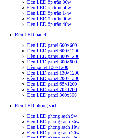
Đèn LED ốp trần 30w
Đèn LED ốp trần 50w
Đèn LED ốp trần 14w
Đèn LED ốp trần 60w
Đèn LED ốp trần 48w
Đèn LED panel
Đèn LED panel 600×600
Đèn LED panel 600×1200
Đèn LED panel 300×1200
Đèn LED panel 300×600
Đèn panel 100×1200
Đèn LED panel 130×1200
Đèn LED panel 200×1200
Đèn LED panel 65×1200
Đèn LED panel 70×1200
Đèn LED panel 300x300
Đèn LED phòng sạch
Đèn LED phòng sạch 9w
Đèn LED phòng sạch 36w
Đèn LED phòng sạch 18w
Đèn LED phòng sạch 20w