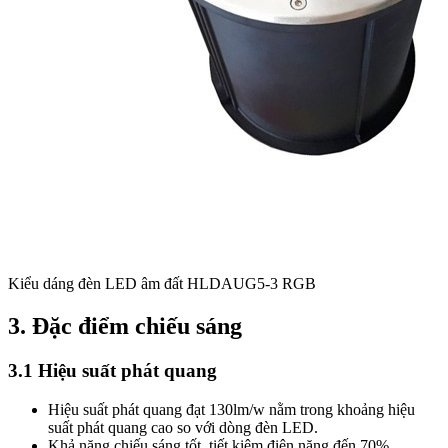
Kiểu dáng đèn LED âm đất HLDAUG5-3 RGB
3. Đặc điểm chiếu sáng
3.1 Hiệu suất phát quang
Hiệu suất phát quang đạt 130lm/w nằm trong khoảng hiệu
suất phát quang cao so với dòng đèn LED.
Khả năng chiếu sáng tốt, tiết kiệm điện năng đến 70%.