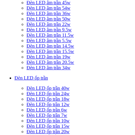
Đèn LED âm trần 45w
Đèn LED âm trần 54w
Đèn LED âm trần 36w
Đèn LED âm trần 50w
Đèn LED âm trần 22w
Đèn LED âm trần 9.5w
Đèn LED âm trần 11.5w
Đèn LED âm trần 5.5w
Đèn LED âm trần 14.5w
Đèn LED âm trần 15.5w
Đèn LED âm trần 19w
Đèn LED âm trần 20.5w
Đèn LED âm trần 34w
Đèn LED ốp trần
Đèn LED ốp trần 40w
Đèn LED ốp trần 24w
Đèn LED ốp trần 18w
Đèn LED ốp trần 12w
Đèn LED ốp trần 6w
Đèn LED ốp trần 7w
Đèn LED ốp trần 10w
Đèn LED ốp trần 15w
Đèn LED ốp trần 20w