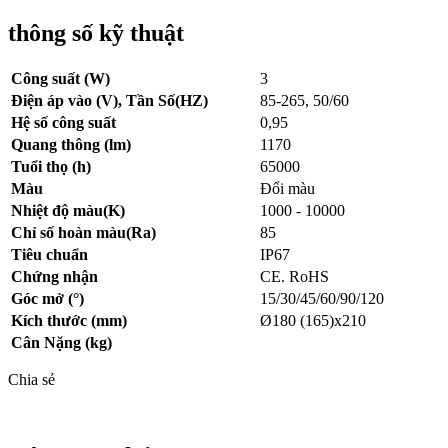
thông số kỹ thuật
Công suất (W)
3
Điện áp vào (V), Tần Số(HZ)
85-265, 50/60
Hệ số công suất
0,95
Quang thông (lm)
1170
Tuổi thọ (h)
65000
Màu
Đổi màu
Nhiệt độ màu(K)
1000 - 10000
Chỉ số hoàn màu(Ra)
85
Tiêu chuẩn
IP67
Chứng nhận
CE. RoHS
Góc mở (°)
15/30/45/60/90/120
Kích thước (mm)
Ø180 (165)x210
Cân Nặng (kg)
Chia sẻ