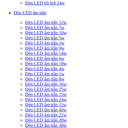
Đèn LED hồ bơi 24w
Đèn LED âm trần
Đèn LED âm trần 12w
Đèn LED âm trần 7w
Đèn LED âm trần 10w
Đèn LED âm trần 5w
Đèn LED âm trần 3w
Đèn LED âm trần 9w
Đèn LED âm trần 14w
Đèn LED âm trần 6w
Đèn LED âm trần 18w
Đèn LED âm trần 4w
Đèn LED âm trần 1w
Đèn LED âm trần 8w
Đèn LED âm trần 16w
Đèn LED âm trần 25w
Đèn LED âm trần 15w
Đèn LED âm trần 24w
Đèn LED âm trần 11w
Đèn LED âm trần 40w
Đèn LED âm trần 21w
Đèn LED âm trần 20w
Đèn LED âm trần 30w