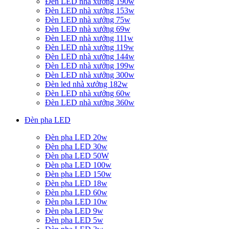
Đèn LED nhà xưởng 190w
Đèn LED nhà xưởng 153w
Đèn LED nhà xưởng 75w
Đèn LED nhà xưởng 69w
Đèn LED nhà xưởng 111w
Đèn LED nhà xưởng 119w
Đèn LED nhà xưởng 144w
Đèn LED nhà xưởng 199w
Đèn LED nhà xưởng 300w
Đèn led nhà xưởng 182w
Đèn LED nhà xưởng 60w
Đèn LED nhà xưởng 360w
Đèn pha LED
Đèn pha LED 20w
Đèn pha LED 30w
Đèn pha LED 50W
Đèn pha LED 100w
Đèn pha LED 150w
Đèn pha LED 18w
Đèn pha LED 60w
Đèn pha LED 10w
Đèn pha LED 9w
Đèn pha LED 5w