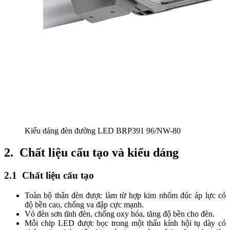
Kiểu dáng đèn đường LED BRP391 96/NW-80
2. Chất liệu cấu tạo và kiểu dáng
2.1 Chất liệu cấu tạo
Toàn bộ thân đèn được làm từ hợp kim nhôm đúc áp lực có
độ bền cao, chống va đập cực mạnh.
Vỏ đèn sơn tĩnh đèn, chống oxy hóa, tăng độ bền cho đèn.
Mỗi chip LED được bọc trong một thấu kính hội tụ dày có