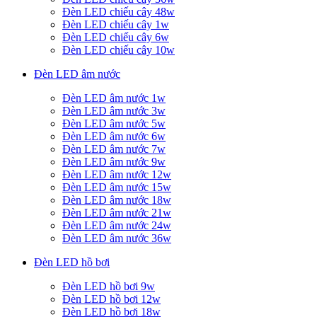
Đèn LED chiếu cây 48w
Đèn LED chiếu cây 1w
Đèn LED chiếu cây 6w
Đèn LED chiếu cây 10w
Đèn LED âm nước
Đèn LED âm nước 1w
Đèn LED âm nước 3w
Đèn LED âm nước 5w
Đèn LED âm nước 6w
Đèn LED âm nước 7w
Đèn LED âm nước 9w
Đèn LED âm nước 12w
Đèn LED âm nước 15w
Đèn LED âm nước 18w
Đèn LED âm nước 21w
Đèn LED âm nước 24w
Đèn LED âm nước 36w
Đèn LED hồ bơi
Đèn LED hồ bơi 9w
Đèn LED hồ bơi 12w
Đèn LED hồ bơi 18w