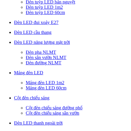
Đèn tuýp LED bán nguyệt
Đèn tuýp LED 1m2
Đèn tuýp LED 60cm
Đèn LED đui xoáy E27
Đèn LED cầu thang
Đèn LED năng lượng mặt trời
Đèn pha NLMT
Đèn sân vườn NLMT
Đèn đường NLMT
Máng đèn LED
Máng đèn LED 1m2
Máng đèn LED 60cm
Cột đèn chiếu sáng
Cột đèn chiếu sáng đường phố
Cột đèn chiếu sáng sân vườn
Đèn LED thanh ngoài trời