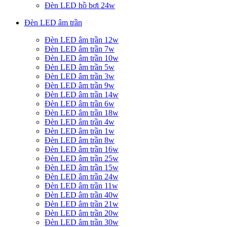
Đèn LED hồ bơi 24w
Đèn LED âm trần
Đèn LED âm trần 12w
Đèn LED âm trần 7w
Đèn LED âm trần 10w
Đèn LED âm trần 5w
Đèn LED âm trần 3w
Đèn LED âm trần 9w
Đèn LED âm trần 14w
Đèn LED âm trần 6w
Đèn LED âm trần 18w
Đèn LED âm trần 4w
Đèn LED âm trần 1w
Đèn LED âm trần 8w
Đèn LED âm trần 16w
Đèn LED âm trần 25w
Đèn LED âm trần 15w
Đèn LED âm trần 24w
Đèn LED âm trần 11w
Đèn LED âm trần 40w
Đèn LED âm trần 21w
Đèn LED âm trần 20w
Đèn LED âm trần 30w