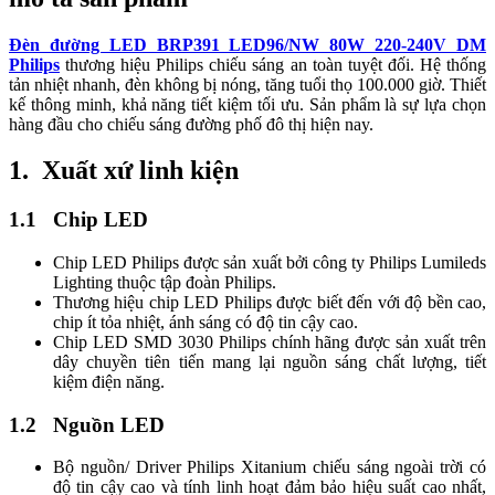
Đèn đường LED BRP391 LED96/NW 80W 220-240V DM
Philips
thương hiệu Philips chiếu sáng an toàn tuyệt đối. Hệ thống
tản nhiệt nhanh, đèn không bị nóng, tăng tuổi thọ 100.000 giờ. Thiết
kế thông minh, khả năng tiết kiệm tối ưu. Sản phẩm là sự lựa chọn
hàng đầu cho chiếu sáng đường phố đô thị hiện nay.
1. Xuất xứ linh kiện
1.1 Chip LED
Chip LED Philips được sản xuất bởi công ty Philips Lumileds
Lighting thuộc tập đoàn Philips.
Thương hiệu chip LED Philips được biết đến với độ bền cao,
chip ít tỏa nhiệt, ánh sáng có độ tin cậy cao.
Chip LED SMD 3030 Philips chính hãng được sản xuất trên
dây chuyền tiên tiến mang lại nguồn sáng chất lượng, tiết
kiệm điện năng.
1.2 Nguồn LED
Bộ nguồn/ Driver Philips Xitanium chiếu sáng ngoài trời có
độ tin cậy cao và tính linh hoạt đảm bảo hiệu suất cao nhất,