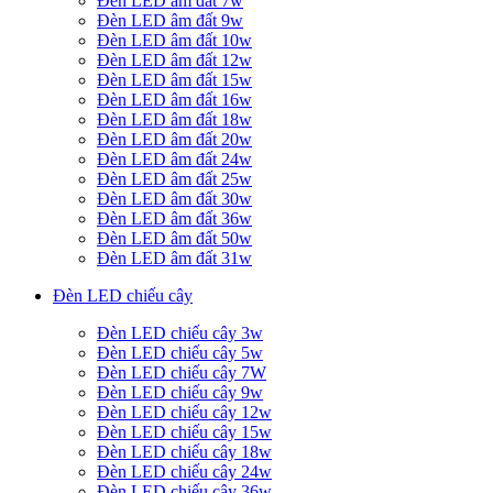
Đèn LED âm đất 7w
Đèn LED âm đất 9w
Đèn LED âm đất 10w
Đèn LED âm đất 12w
Đèn LED âm đất 15w
Đèn LED âm đất 16w
Đèn LED âm đất 18w
Đèn LED âm đất 20w
Đèn LED âm đất 24w
Đèn LED âm đất 25w
Đèn LED âm đất 30w
Đèn LED âm đất 36w
Đèn LED âm đất 50w
Đèn LED âm đất 31w
Đèn LED chiếu cây
Đèn LED chiếu cây 3w
Đèn LED chiếu cây 5w
Đèn LED chiếu cây 7W
Đèn LED chiếu cây 9w
Đèn LED chiếu cây 12w
Đèn LED chiếu cây 15w
Đèn LED chiếu cây 18w
Đèn LED chiếu cây 24w
Đèn LED chiếu cây 36w