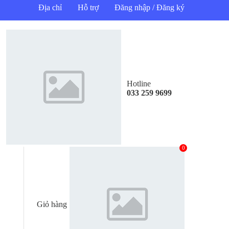
Địa chỉ
Hỗ trợ
Đăng nhập / Đăng ký
Hotline
033 259 9699
0
Giỏ hàng