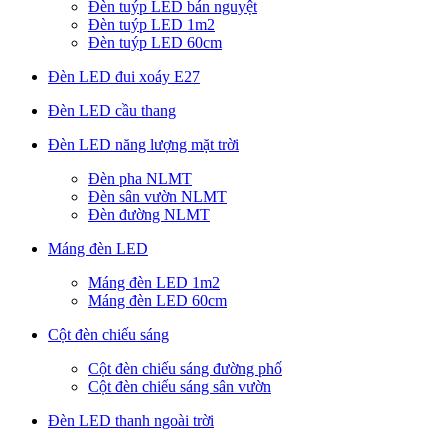
Đèn tuýp LED bán nguyệt
Đèn tuýp LED 1m2
Đèn tuýp LED 60cm
Đèn LED đui xoáy E27
Đèn LED cầu thang
Đèn LED năng lượng mặt trời
Đèn pha NLMT
Đèn sân vườn NLMT
Đèn đường NLMT
Máng đèn LED
Máng đèn LED 1m2
Máng đèn LED 60cm
Cột đèn chiếu sáng
Cột đèn chiếu sáng đường phố
Cột đèn chiếu sáng sân vườn
Đèn LED thanh ngoài trời