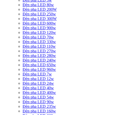
Đèn pha LED 3w
Đèn pha LED 80w
Đèn pha LED 200W
Đèn pha LED 250w
Đèn pha LED 300W
Đèn pha LED 600w
Đèn pha LED 900w
Đèn pha LED 120w
Đèn pha LED 70w
Đèn pha LED 330w
Đèn pha LED 110w
Đèn pha LED 270w
Đèn pha LED 280w
Đèn pha LED 240w
Đèn pha LED 650w
Đèn pha LED 960w
Đèn pha LED 7w
Đèn pha LED 12w
Đèn pha LED 24w
Đèn pha LED 40w
Đèn pha LED 400w
Đèn pha LED 54w
Đèn pha LED 90w
Đèn pha LED 235w
Đèn pha LED 160w