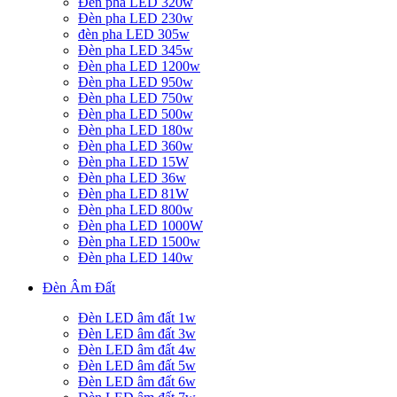
Đèn pha LED 320w
Đèn pha LED 230w
đèn pha LED 305w
Đèn pha LED 345w
Đèn pha LED 1200w
Đèn pha LED 950w
Đèn pha LED 750w
Đèn pha LED 500w
Đèn pha LED 180w
Đèn pha LED 360w
Đèn pha LED 15W
Đèn pha LED 36w
Đèn pha LED 81W
Đèn pha LED 800w
Đèn pha LED 1000W
Đèn pha LED 1500w
Đèn pha LED 140w
Đèn Âm Đất
Đèn LED âm đất 1w
Đèn LED âm đất 3w
Đèn LED âm đất 4w
Đèn LED âm đất 5w
Đèn LED âm đất 6w