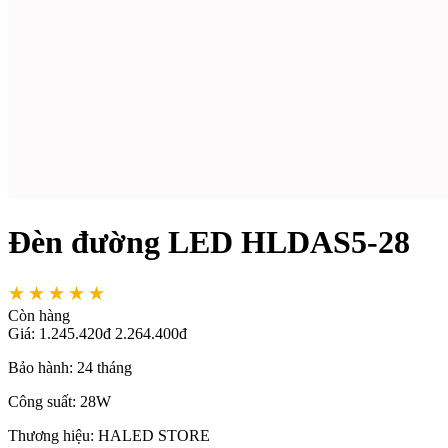
Đèn đường LED HLDAS5-28
Còn hàng
Giá:
1.245.420đ
2.264.400đ
Bảo hành:
24 tháng
Công suất:
28W
Thương hiệu:
HALED STORE