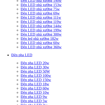
Đèn LED nhà xưởng 190w
Đèn LED nhà xưởng 153w
Đèn LED nhà xưởng 75w
Đèn LED nhà xưởng 69w
Đèn LED nhà xưởng 111w
Đèn LED nhà xưởng 119w
Đèn LED nhà xưởng 144w
Đèn LED nhà xưởng 199w
Đèn LED nhà xưởng 300w
Đèn led nhà xưởng 182w
Đèn LED nhà xưởng 60w
Đèn LED nhà xưởng 360w
Đèn pha LED
Đèn pha LED 20w
Đèn pha LED 30w
Đèn pha LED 50W
Đèn pha LED 100w
Đèn pha LED 150w
Đèn pha LED 18w
Đèn pha LED 60w
Đèn pha LED 10w
Đèn pha LED 9w
Đèn pha LED 5w