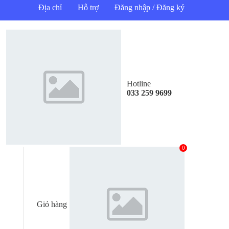
Địa chỉ
Hỗ trợ
Đăng nhập / Đăng ký
Hotline
033 259 9699
0
Giỏ hàng