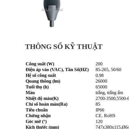
THÔNG SỐ KỸ THUẬT
Công suất (W)
200
Điện áp vào (VAC), Tần Số(HZ)
85-265, 50/60
Hệ số công suất
0.98
Quang thông (lm)
26000
Tuổi thọ (h)
65000
Màu
trắng, trắng ấm
Nhiệt độ màu(K)
2700-3500,5500-
Chỉ số hoàn màu(Ra)
85
Tiêu chuẩn
IP66
Chứng nhận
CE. RoHS
Góc mở (°)
120
Kích thước (mm)
747x380x115,Ø6