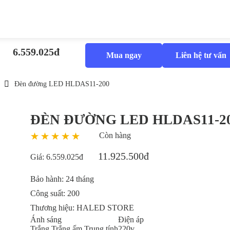
6.559.025đ
Mua ngay
Liên hệ tư vấn
Đèn đường LED HLDAS11-200
ĐÈN ĐƯỜNG LED HLDAS11-2
Còn hàng
11.925.500đ
Giá:
6.559.025đ
Bảo hành:
24 tháng
Công suất:
200
Thương hiệu:
HALED STORE
Ánh sáng
Điện áp
Trắng
Trắng ấm
Trung tính
220v