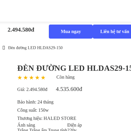
2.494.580đ
Mua ngay
Liên hệ tư vấn
Đèn đường LED HLDAS29-150
ĐÈN ĐƯỜNG LED HLDAS29-1
Còn hàng
4.535.600đ
Giá:
2.494.580đ
Bảo hành:
24 tháng
Công suất:
150w
Thương hiệu:
HALED STORE
Ánh sáng
Điện áp
Trắng
Trắng ấm
Trung tính
220v