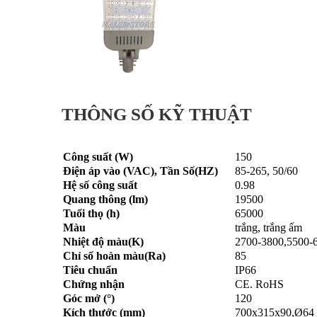
THÔNG SỐ KỸ THUẬT
Công suất (W)
150
Điện áp vào (VAC), Tần Số(HZ)
85-265, 50/60
Hệ số công suất
0.98
Quang thông (lm)
19500
Tuổi thọ (h)
65000
Màu
trắng, trắng ấm
Nhiệt độ màu(K)
2700-3800,5500-
Chỉ số hoàn màu(Ra)
85
Tiêu chuẩn
IP66
Chứng nhận
CE. RoHS
Góc mở (°)
120
Kích thước (mm)
700x315x90,Ø64