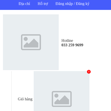
Địa chỉ
Hỗ trợ
Đăng nhập / Đăng ký
Hotline
033 259 9699
0
Giỏ hàng