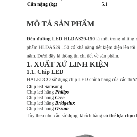
Cân nặng (kg)
5.1
MÔ TẢ SẢN PHẨM
Đèn đường LED HLDAS29-150
là một trong những
phẩm HLDAS29-150 có khả năng tiết kiệm điện lên tới 7
năm. Dưới đây là thông tin chi tiết về sản phẩm.
1. XUẤT XỨ LINH KIỆN
1.1. Chip LED
HALEDCO sử dụng chip LED chính hãng của các thương 
Chip led Samsung
Chip led hãng
Philips
Chip led hãng
Cree
Chip led hãng
Bridgelux
Chip led hãng
Osram
Tùy theo nhu cầu sử dụng, khách hàng
có thể lựa chọn