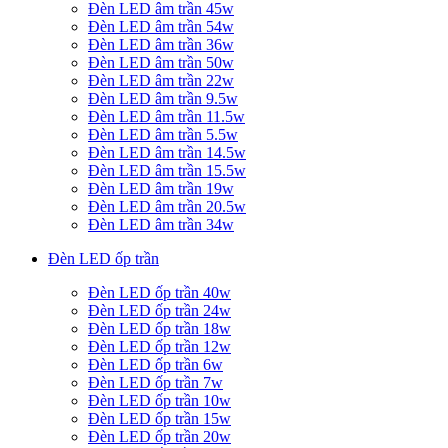
Đèn LED âm trần 45w
Đèn LED âm trần 54w
Đèn LED âm trần 36w
Đèn LED âm trần 50w
Đèn LED âm trần 22w
Đèn LED âm trần 9.5w
Đèn LED âm trần 11.5w
Đèn LED âm trần 5.5w
Đèn LED âm trần 14.5w
Đèn LED âm trần 15.5w
Đèn LED âm trần 19w
Đèn LED âm trần 20.5w
Đèn LED âm trần 34w
Đèn LED ốp trần
Đèn LED ốp trần 40w
Đèn LED ốp trần 24w
Đèn LED ốp trần 18w
Đèn LED ốp trần 12w
Đèn LED ốp trần 6w
Đèn LED ốp trần 7w
Đèn LED ốp trần 10w
Đèn LED ốp trần 15w
Đèn LED ốp trần 20w