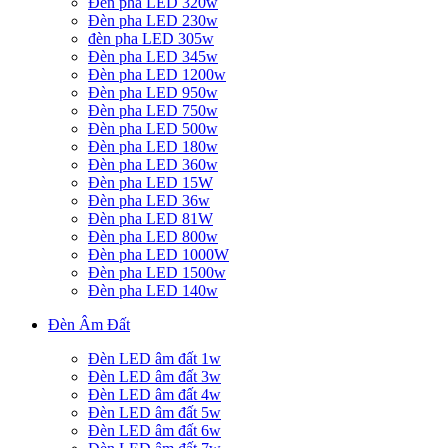
Đèn pha LED 320w
Đèn pha LED 230w
đèn pha LED 305w
Đèn pha LED 345w
Đèn pha LED 1200w
Đèn pha LED 950w
Đèn pha LED 750w
Đèn pha LED 500w
Đèn pha LED 180w
Đèn pha LED 360w
Đèn pha LED 15W
Đèn pha LED 36w
Đèn pha LED 81W
Đèn pha LED 800w
Đèn pha LED 1000W
Đèn pha LED 1500w
Đèn pha LED 140w
Đèn Âm Đất
Đèn LED âm đất 1w
Đèn LED âm đất 3w
Đèn LED âm đất 4w
Đèn LED âm đất 5w
Đèn LED âm đất 6w