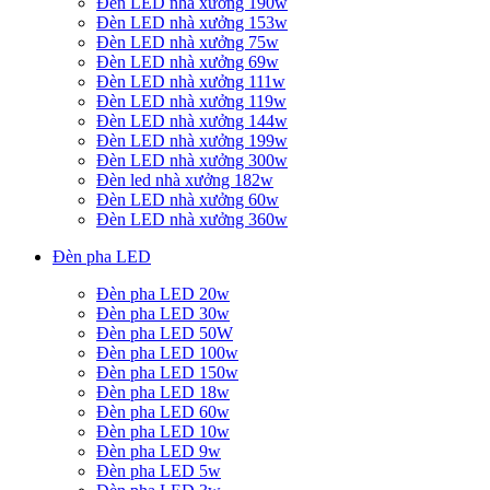
Đèn LED nhà xưởng 190w
Đèn LED nhà xưởng 153w
Đèn LED nhà xưởng 75w
Đèn LED nhà xưởng 69w
Đèn LED nhà xưởng 111w
Đèn LED nhà xưởng 119w
Đèn LED nhà xưởng 144w
Đèn LED nhà xưởng 199w
Đèn LED nhà xưởng 300w
Đèn led nhà xưởng 182w
Đèn LED nhà xưởng 60w
Đèn LED nhà xưởng 360w
Đèn pha LED
Đèn pha LED 20w
Đèn pha LED 30w
Đèn pha LED 50W
Đèn pha LED 100w
Đèn pha LED 150w
Đèn pha LED 18w
Đèn pha LED 60w
Đèn pha LED 10w
Đèn pha LED 9w
Đèn pha LED 5w