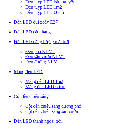
Đèn tuýp LED bán nguyệt
Đèn tuýp LED 1m2
Đèn tuýp LED 60cm
Đèn LED đui xoáy E27
Đèn LED cầu thang
Đèn LED năng lượng mặt trời
Đèn pha NLMT
Đèn sân vườn NLMT
Đèn đường NLMT
Máng đèn LED
Máng đèn LED 1m2
Máng đèn LED 60cm
Cột đèn chiếu sáng
Cột đèn chiếu sáng đường phố
Cột đèn chiếu sáng sân vườn
Đèn LED thanh ngoài trời