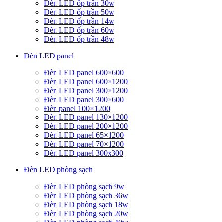
Đèn LED ốp trần 30w
Đèn LED ốp trần 50w
Đèn LED ốp trần 14w
Đèn LED ốp trần 60w
Đèn LED ốp trần 48w
Đèn LED panel
Đèn LED panel 600×600
Đèn LED panel 600×1200
Đèn LED panel 300×1200
Đèn LED panel 300×600
Đèn panel 100×1200
Đèn LED panel 130×1200
Đèn LED panel 200×1200
Đèn LED panel 65×1200
Đèn LED panel 70×1200
Đèn LED panel 300x300
Đèn LED phòng sạch
Đèn LED phòng sạch 9w
Đèn LED phòng sạch 36w
Đèn LED phòng sạch 18w
Đèn LED phòng sạch 20w